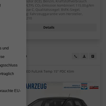
Verbrennungsmotor (ICE), Benzin, Kraftstoffverbrauch
kombiniert 5 (WLTP), CO₂-Emission kombiniert 115.00 g/km
!
(WLTP), CO₂-Klasse C, Qualitätssiegel: BVFK-Siegel,
Garantieleistung: Fahrzeuggarantie vom Hersteller,
Fahrzeugnr.: 55210
Details
ss und
Seat
Ibiza
eugexposé drucken
ucken
Wir rufen Sie an!
PDF-Datei, Fa
Angebot
ise
agsschluss
NeuMod 5JGarLED FulLink Temp 15" PDC Klim
rtraglich
brauchte EU-