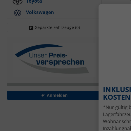
Toyota
Volkswagen
Geparkte Fahrzeuge (
0
)
Je
Fin
Wun
Ver
Ant
INKLUSI
KOSTENL
Anmelden
*Nur gültig 
I
Lagerfahrzeu
Wohnanschrif
Inzahlungnah