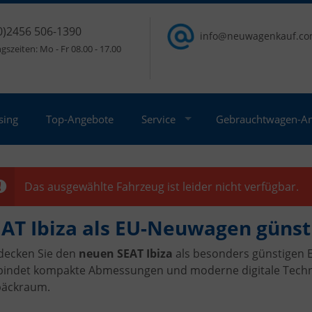
0)2456 506-1390
info@neuwagenkauf.c
szeiten: Mo - Fr 08.00 - 17.00
sing
Top-Angebote
Service
Gebrauchtwagen-A
Das ausgewählte Fahrzeug ist leider nicht verfügbar.
AT Ibiza als EU-Neuwagen günsti
decken Sie den
neuen SEAT Ibiza
als besonders günstigen 
bindet kompakte Abmessungen und moderne digitale Techn
äckraum.