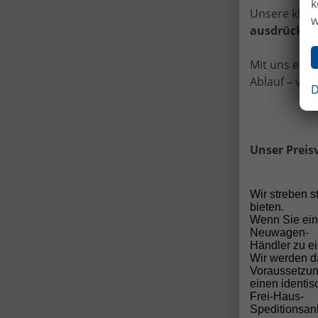
k
Unsere klare
w
ausdrücklic
Mit uns ents
Ablauf – vom
D
Unser Preis
Wir streben 
bieten.
Wenn Sie ein
a
Neuwagen-
Händler zu ei
Wir werden d
Voraussetzun
einen identi
5-
Frei-Haus-
V
Speditionsanl