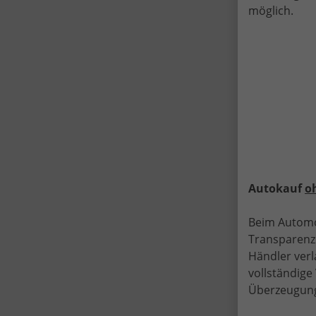
möglich.
"
G
L
m
Autokauf
o
Beim Automo
Transparenz.
Händler verl
vollständig
Überzeugung
a