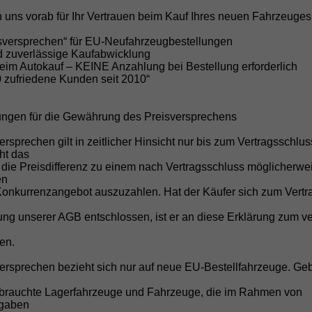
ombiniert 5,3 l/100km (WLTP), CO₂-Emission kombiniert
19.00 g/km (WLTP), CO₂-Klasse D, Außenfarbe: Fiord Blau,
 uns vorab für Ihr Vertrauen beim Kauf Ihres neuen Fahrzeuges
ustand, Fahrfähigkeit: fahrtauglich, Garantieleistung:
ahrzeuggarantie, Nichtraucher-Fahrzeug, Zustand,
isversprechen“ für EU-Neufahrzeugbestellungen
eschaffenheit: Scheckheftgepflegt, Zustand: unfallfrei,
nd zuverlässige Kaufabwicklung
ahrzeugnr.: 66024
beim Autokauf – KEINE Anzahlung bei Bestellung erforderlich
0 zufriedene Kunden seit 2010“
Details
ungen für die Gewährung des Preisversprechens
ersprechen gilt in zeitlicher Hinsicht nur bis zum Vertragsschlu
cht das
Seat
Ibiza
Wir rufen Sie an!
PDF-Datei, Fahrz
Angebot dr
 die Preisdifferenz zu einem nach Vertragsschluss möglicherwe
en
Konkurrenzangebot auszuzahlen. Hat der Käufer sich zum Vertr
euMod LED FullLink Temp 15" PDC Klima
g unserer AGB entschlossen, ist er an diese Erklärung zum ve
en.
versprechen bezieht sich nur auf neue EU-Bestellfahrzeuge. Ge
brauchte Lagerfahrzeuge und Fahrzeuge, die im Rahmen von
fgaben