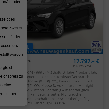
ionäre oder
rzeit des
ndete Zweifel
ssen, findet
ressenten,
ab 138,– € mtl.
stellt werden
17.797,– €
UVL
:
30.10.2026
incl. 19% MwSt.
ergleich
5-türig, 59 kW (80 PS), 999 cm³, Schaltgetriebe, Frontantrieb,
leichspreis zu
Verbrennungsmotor (ICE), Benzin, Kraftstoffverbrauch
kombiniert 5,3 l/100km (WLTP), CO₂-Emission kombiniert
s keine
119.00 g/km (WLTP), CO₂-Klasse D, Außenfarbe: Midnight
Schwarz Metallic, Zustand, Fahrfähigkeit: fahrtauglich,
en bleiben.
Garantieleistung: Fahrzeuggarantie, Nichtraucher-
Fahrzeug, Zustand, Beschaffenheit: Scheckheftgepflegt,
Zustand: unfallfrei, Fahrzeugnr.: 66026