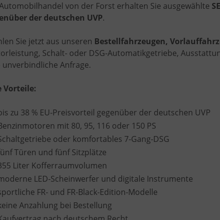
 Automobilhandel von der Forst erhalten Sie ausgewählte
SE
enüber der deutschen UVP
.
len Sie jetzt aus unseren
Bestellfahrzeugen, Vorlauffah
orleistung, Schalt- oder DSG-Automatikgetriebe, Ausstattung
e unverbindliche Anfrage.
e Vorteile:
bis zu 38 % EU-Preisvorteil gegenüber der deutschen UVP
Benzinmotoren mit 80, 95, 116 oder 150 PS
Schaltgetriebe oder komfortables 7-Gang-DSG
fünf Türen und fünf Sitzplätze
355 Liter Kofferraumvolumen
moderne LED-Scheinwerfer und digitale Instrumente
sportliche FR- und FR-Black-Edition-Modelle
keine Anzahlung bei Bestellung
Kaufvertrag nach deutschem Recht