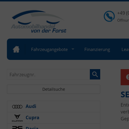
+49 (
Öffnung
Fahrzeugangebote
Finanzierung
Lea
Fahrzeugnr.
Detailsuche
SE
Ent
Audi
ver
Cupra
Gep
Dacia