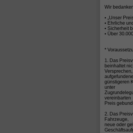
k
1
Wir bedanken
Z
F
• „Unser Pre
B
• Ehrliche u
F
• Sicherheit 
• Über 30.00
* Voraussetz
1. Das Preisv
beinhaltet ni
Versprechen,
aufgefunden
günstigeren 
unter
N
Zugrundelegun
vereinbarten
Preis gebund
2. Das Preis
Fahrzeuge,
neue oder ge
Geschäftsau