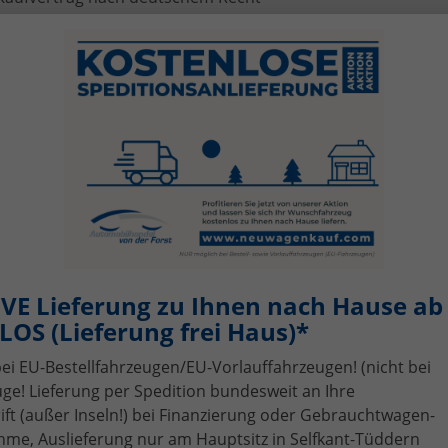
europaweit gültige SEAT-Herstellergarantie
kostenlose bundesweite Speditionsanlieferung
tzt SEAT Ibiza Angebote vergleichen
den Sie den passenden
SEAT Ibiza EU-Neuwagen
für Stadt, 
schfahrzeug mit bis zu 38 % Preisvorteil.
fügbarkeit, Art
Kraftstoff
rieb
Ausstattungslinie
VE Lieferung zu Ihnen nach Hause ab 
OS (Lieferung frei Haus)*
bei EU-Bestellfahrzeugen/EU-Vorlauffahrzeugen! (nicht bei
n Ihrer aktuellen Filterung befinden sich
106
Fahrzeuge:
ge! Lieferung per Spedition bundesweit an Ihre
t (außer Inseln!) bei Finanzierung oder Gebrauchtwagen-
me, Auslieferung nur am Hauptsitz in Selfkant-Tüddern