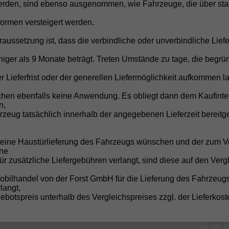
rden, sind ebenso ausgenommen, wie Fahrzeuge, die über stat
formen versteigert werden.
raussetzung ist, dass die verbindliche oder unverbindliche Liefe
iger als 9 Monate beträgt. Treten Umstände zu tage, die begrü
r Lieferfrist oder der generellen Liefermöglichkeit aufkommen la
chen ebenfalls keine Anwendung. Es obliegt dann dem Kaufinte
b 136,– € mtl.
n,
zeug tatsächlich innerhalb der angegebenen Lieferzeit bereitge
17.559,– €
UVL
:
30.10.2026
incl. 19% MwSt.
e eine Haustürlieferung des Fahrzeugs wünschen und der zum V
ne
türig, 59 kW (80 PS), 999 cm³, Schaltgetriebe, Frontantrieb,
für zusätzliche Liefergebühren verlangt, sind diese auf den Verg
erbrennungsmotor (ICE), Benzin, Kraftstoffverbrauch
ombiniert 5,3 l/100km (WLTP), CO₂-Emission kombiniert
obilhandel von der Forst GmbH für die Lieferung des Fahrzeug
19.00 g/km (WLTP), CO₂-Klasse D, Außenfarbe: Midnight
langt,
chwarz Metallic, Zustand, Fahrfähigkeit: fahrtauglich,
botspreis unterhalb des Vergleichspreises zzgl. der Lieferkost
arantieleistung: Fahrzeuggarantie, Nichtraucher-
ahrzeug, Zustand, Beschaffenheit: Scheckheftgepflegt,
ustand: unfallfrei, Fahrzeugnr.: 66022