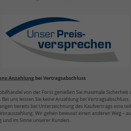
Seat
Ibiza
Wir rufen Sie an!
PDF-Datei, Fahrz
Angebot dr
Reference" LIEFERUNG KOSTENLOS! 1.0 MPI 80PS, 5 JAHRE
ARANTIE, Parksensoren hinten, Radio 8,25"/Bluetooth,
ED-Scheinwerfer, LED-Rückleuchten, Zentralverriegelung
it Fernbedienung
hne Anzahlung
bei Vertragsabschluss
bilhandel von der Forst genießen Sie maximale Sicherheit
 Bei uns leisten Sie keine Anzahlung bei Vertragsabschluss. 
angen bereits bei Unterzeichnung des Kaufvertrags eine tei
e Vorauszahlung. Wir gehen bewusst einen anderen Weg – a
 und im Sinne unserer Kunden.
b 121,– € mtl.