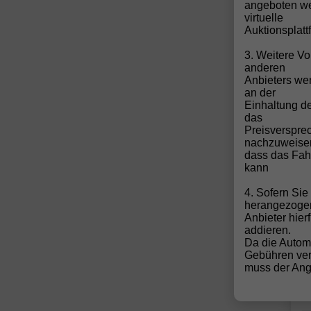
angeboten we
virtuelle
Auktionsplatt
3. Weitere Vo
anderen
Anbieters wen
an der
Einhaltung de
das
Preisverspre
a
nachzuweise
dass das Fahr
kann
4. Sofern Si
herangezoge
5-
Anbieter hier
V
addieren.
k
Da die Autom
1
Gebühren ver
S
muss der Ange
G
F
Z