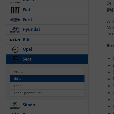
Bei
geg
Fiat
Ford
Wäh
Mot
Hyundai
Ihr
Kia
Ihr
Opel
Seat
Arona
Ibiza
Leon
Leon Sportstourer
Skoda