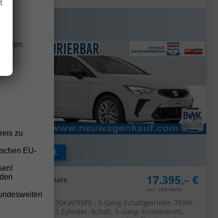
t
Tempomat, Multifunktions-Lederlenkrad, Parksensoren
wir
hinten, Radio 8,25"/Bluetooth, LED-Scheinwerfer, LED-
Rückleuchten, Zentralverriegelung mit Fernbedienung
onellen
reis zu
tschen EU-
ab 135,– € mtl.
sen!
17.395,– €
nden
UVL
: 5-7 Monate
incl. 19% MwSt.
bundesweiten
5-türig, 1.0 TSI ; 70KW/95PS ; 5-Gang-Schaltgetriebe, 70 kW
(95 PS), 999 cm³, 3 Zylinder, Schalt. 5-Gang, Frontantrieb,