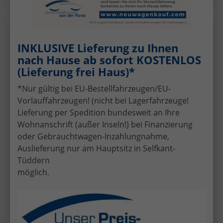
Seat
Ibiza
Wir rufen Sie an!
PDF-Datei, Fa
Angebot
INKLUSIVE Lieferung zu Ihnen
nach Hause ab sofort KOSTENLOS
Style 1.0 TSI 7-Gang-DSG
(Lieferung frei Haus)*
*Nur gültig bei EU-Bestellfahrzeugen/EU-
Vorlauffahrzeugen! (nicht bei Lagerfahrzeuge!
Lieferung per Spedition bundesweit an Ihre
Wohnanschrift (außer Inseln!) bei Finanzierung
oder Gebrauchtwagen-Inzahlungnahme,
Auslieferung nur am Hauptsitz in Selfkant-
Tüddern
möglich.
ab 179,– € mtl.