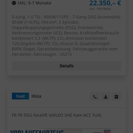
22.350,– €
UVL
: 5-7 Monate
incl. 19% MwSt.
5-türig, 1.0 TSI ; 85KW/115PS ; 7-Gang-DSG (Automatik),
85 kW (116 PS), 999 cm³, 3 Zylinder,
Doppelkupplungsgetriebe (DSG), Frontantrieb,
Verbrennungsmotor (ICE), Benzin, Kraftstoffverbrauch
kombiniert 5,3 (WLTP), CO₂-Emission kombiniert
120.00 g/km (WLTP), CO₂-Klasse D, Qualitätssiegel:
BVFK-Siegel, Garantieleistung: Fahrzeuggarantie vom
Hersteller, Fahrzeugnr.: 55215
Details
Seat
Ibiza
Wir rufen Sie an!
PDF-Datei, Fa
Angebot
FR FR DSG Facelift VollLED SHZ Kam ACC FullL