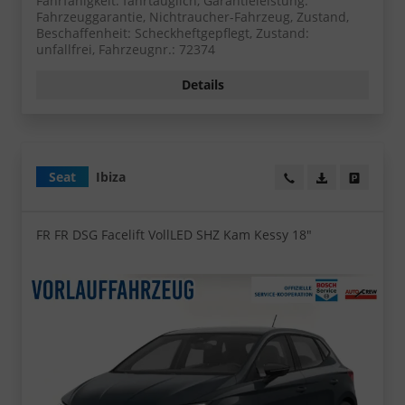
Fahrfähigkeit: fahrtauglich, Garantieleistung:
Fahrzeuggarantie, Nichtraucher-Fahrzeug, Zustand,
Beschaffenheit: Scheckheftgepflegt, Zustand:
unfallfrei, Fahrzeugnr.: 72374
Details
Seat
Ibiza
Wir rufen Sie an!
PDF-Datei, Fa
Angebot
FR FR DSG Facelift VollLED SHZ Kam Kessy 18"