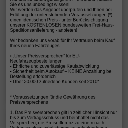
Sie es uns unbedingt wissen!
Wir werden das Angebot überprüfen und Ihnen bei
Erfüllung der untenstehenden Voraussetzungen (*)
einen identischen Preis - unter Berücksichtigung
ab 179,– € mtl.
unserer KOSTENLOSEN bundesweiten Frei-Haus-
Speditionsanlieferung - anbieten!
22.990,– €
Sofort lieferbar
Wir bedanken uns vorab für Ihr Vertrauen beim Kauf
incl. 19% MwSt.
Ihres neuen Fahrzeuges!
5-türig, 85 kW (116 PS), Automatik, Verbrennungsmotor
• „Unser Preisversprechen“ für EU-
(ICE), Benzin, Kraftstoffverbrauch
Neufahrzeugbestellungen
kombiniert 5,7 l/100km (WLTP), CO₂-Emission
• Ehrliche und zuverlässige Kaufabwicklung
kombiniert 129.00 g/km (WLTP), CO₂-Klasse D,
• Sicherheit beim Autokauf – KEINE Anzahlung bei
Außenfarbe: Fiord Blau, Zustand, Fahrfähigkeit:
Bestellung erforderlich
fahrtauglich, Zustand: unfallfrei, Fahrzeugnr.: 70301
• Über 30.000 zufriedene Kunden seit 2010“
Details
* Voraussetzungen für die Gewährung des
Preisversprechens
1. Das Preisversprechen gilt in zeitlicher Hinsicht nur
bis zum Vertragsschluss und beinhaltet nicht das
Seat
Ibiza
Wir rufen Sie an!
PDF-Datei, Fa
Angebot
Versprechen, die Preisdifferenz zu einem nach
Vertragsschluss möglicherweise aufgefundenen