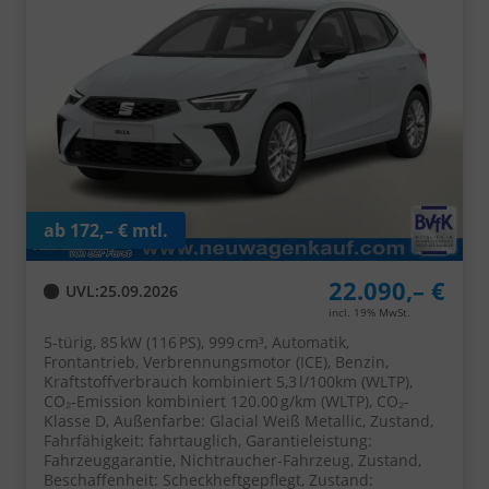
ab 172,– € mtl.
22.090,– €
UVL
:
25.09.2026
incl. 19% MwSt.
5-türig, 85 kW (116 PS), 999 cm³, Automatik,
Frontantrieb, Verbrennungsmotor (ICE), Benzin,
Kraftstoffverbrauch kombiniert 5,3 l/100km (WLTP),
CO₂-Emission kombiniert 120.00 g/km (WLTP), CO₂-
Klasse D, Außenfarbe: Glacial Weiß Metallic, Zustand,
Fahrfähigkeit: fahrtauglich, Garantieleistung:
Fahrzeuggarantie, Nichtraucher-Fahrzeug, Zustand,
Beschaffenheit: Scheckheftgepflegt, Zustand: