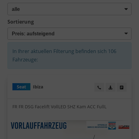
Sortierung
In Ihrer aktuellen Filterung befinden sich
106
Fahrzeuge:
Seat
Ibiza
Wir rufen Sie an!
PDF-Datei, Fa
Angebot
FR FR DSG Facelift VollLED SHZ Kam ACC FullL