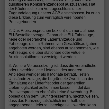
günstigeren Konkurrenzangebot auszuzahlen. Hat
FR FR DSG Facelift VollLED SHZ Kam Kessy 18"
der Käufer sich zum Vertragsschluss unter
Zugrundelegung unserer AGB entschlossen, ist er an
diese Erklärung zum vertraglich vereinbarten
Preis gebunden.
2. Das Preisversprechen bezieht sich nur auf neue
EU-Bestellfahrzeuge. Gebrauchte EU-Fahrzeuge,
neue oder gebrauchte Lagerfahrzeuge und
Fahrzeuge, die im Rahmen von Geschäftsaufgaben
angeboten werden, sind ebenso ausgenommen, wie
Fahrzeuge, die über stationäre oder virtuelle
Auktionsplattformen versteigert werden.
3. Weitere Voraussetzung ist, dass die verbindliche
oder unverbindliche Lieferzeit des anderen
Anbieters weniger als 9 Monate beträgt. Treten
Umstände zu tage, die begründete Zweifel an der
Einhaltung der Lieferfrist oder der generellen
ab 181,– € mtl.
Liefermöglichkeit aufkommen lassen, findet das
Preisversprechen ebenfalls keine Anwendung. Es
23.247,– €
obliegt dann dem Kaufinteressenten, nachzuweisen,
UVL
:
25.09.2026
dass das Fahrzeug tatsächlich innerhalb der
incl. 19% MwSt.
angegebenen Lieferzeit bereitgestellt werden kann