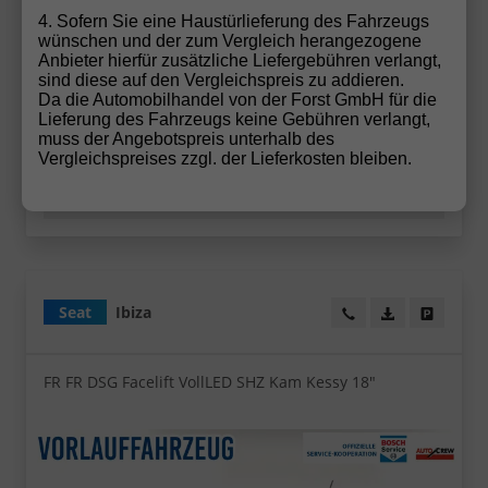
5-türig, 85 kW (116 PS), 999 cm³, Automatik,
Frontantrieb, Verbrennungsmotor (ICE), Benzin,
4. Sofern Sie eine Haustürlieferung des Fahrzeugs
Kraftstoffverbrauch kombiniert 5,3 l/100km (WLTP),
wünschen und der zum Vergleich herangezogene
CO₂-Emission kombiniert 120.00 g/km (WLTP), CO₂-
Anbieter hierfür zusätzliche Liefergebühren verlangt,
Klasse D, Außenfarbe: Fiord Blau, Zustand,
sind diese auf den Vergleichspreis zu addieren.
Fahrfähigkeit: fahrtauglich, Garantieleistung:
Da die Automobilhandel von der Forst GmbH für die
Fahrzeuggarantie, Nichtraucher-Fahrzeug, Zustand,
Lieferung des Fahrzeugs keine Gebühren verlangt,
Beschaffenheit: Scheckheftgepflegt, Zustand:
muss der Angebotspreis unterhalb des
unfallfrei, Fahrzeugnr.: 72377
Vergleichspreises zzgl. der Lieferkosten bleiben.
Details
Seat
Ibiza
Wir rufen Sie an!
PDF-Datei, Fa
Angebot
FR FR DSG Facelift VollLED SHZ Kam Kessy 18"