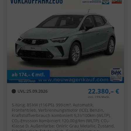
ab 174,– € mtl.
22.380,– €
UVL
:
25.09.2026
incl. 19% MwSt.
5-türig, 85 kW (116 PS), 999 cm³, Automatik,
Frontantrieb, Verbrennungsmotor (ICE), Benzin,
Kraftstoffverbrauch kombiniert 5,3 l/100km (WLTP),
CO₂-Emission kombiniert 120.00 g/km (WLTP), CO₂-
Klasse D, Außenfarbe: Oniric Grau Metallic, Zustand,