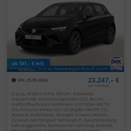
ab 181,– € mtl.
23.247,– €
UVL
:
25.09.2026
incl. 19% MwSt.
5-türig, 85 kW (116 PS), 999 cm³, Automatik,
Frontantrieb, Verbrennungsmotor (ICE), Benzin,
Kraftstoffverbrauch kombiniert 5,3 l/100km (WLTP),
CO₂-Emission kombiniert 120.00 g/km (WLTP), CO₂-
Klasse D, Außenfarbe: Midnight Schwarz Metallic,
Zustand, Fahrfähigkeit: fahrtauglich, Garantieleistung:
Fahrzeuggarantie, Nichtraucher-Fahrzeug, Zustand,
Beschaffenheit: Scheckheftgepflegt, Zustand: