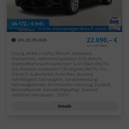
ab 172,– € mtl.
22.090,– €
UVL
:
25.09.2026
incl. 19% MwSt.
5-türig, 85 kW (116 PS), 999 cm³, Automatik,
Frontantrieb, Verbrennungsmotor (ICE), Benzin,
Kraftstoffverbrauch kombiniert 5,3 l/100km (WLTP),
CO₂-Emission kombiniert 120.00 g/km (WLTP), CO₂-
Klasse D, Außenfarbe: Fiord Blau, Zustand,
Fahrfähigkeit: fahrtauglich, Garantieleistung:
Fahrzeuggarantie, Nichtraucher-Fahrzeug, Zustand,
Beschaffenheit: Scheckheftgepflegt, Zustand:
unfallfrei, Fahrzeugnr.: 72373
Details