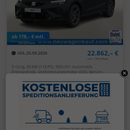
ab 178,– € mtl.
22.862,– €
UVL
:
25.09.2026
incl. 19% MwSt.
5-türig, 85 kW (116 PS), 999 cm³, Automatik,
Frontantrieb, Verbrennungsmotor (ICE), Benzin,
Kraftstoffverbrauch kombiniert 5,3 l/100km (WLTP),
CO₂-Emission kombiniert 120.00 g/km (WLTP), CO₂-
Klasse D, Außenfarbe: Fiord Blau, Zustand,
Fahrfähigkeit: fahrtauglich, Garantieleistung:
Fahrzeuggarantie, Nichtraucher-Fahrzeug, Zustand,
Beschaffenheit: Scheckheftgepflegt, Zustand:
unfallfrei, Fahrzeugnr.: 72375
Details