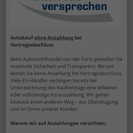
22.990,– €
Sofort lieferbar
incl. 19% MwSt.
5-türig, 85 kW (116 PS), Automatik, Verbrennungsmotor
(ICE), Benzin, Kraftstoffverbrauch
Autokauf
ohne Anzahlung
bei
kombiniert 5,7 l/100km (WLTP), CO₂-Emission
Vertragsabschluss
kombiniert 129.00 g/km (WLTP), CO₂-Klasse D,
Außenfarbe: Fiord Blau, Zustand, Fahrfähigkeit:
fahrtauglich, Zustand: unfallfrei, Fahrzeugnr.: 70299
Beim Automobilhandel von der Forst genießen Sie
maximale Sicherheit und Transparenz. Bei uns
Details
leisten Sie keine Anzahlung bei Vertragsabschluss.
Viele EU-Händler verlangen bereits bei
Unterzeichnung des Kaufvertrags eine teilweise
oder vollständige Vorauszahlung. Wir gehen
Seat
Ibiza
Wir rufen Sie an!
PDF-Datei, Fa
Angebot
bewusst einen anderen Weg – aus Überzeugung
und im Sinne unserer Kunden.
Style 1.0 TSI 7-Gang-DSG
Warum wir auf Anzahlungen verzichten: