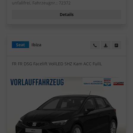
unfallfrei, Fahrzeugnr.: 72372
Details
Seat
Ibiza
Wir rufen Sie an!
PDF-Datei, Fa
Angebot
FR FR DSG Facelift VollLED SHZ Kam ACC FullL