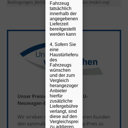
reichen
Bedingungen_BASIS_ab2021_09_END.docx (mobil.org)
Erhalt
Fahrzeug
Sie
der
tatsächlich
uns
innerhalb der
Kfz-
kurz
angegebenen
Bereit
vor
Lieferzeit
Abholung
bereitgestellt
eine
werden kann
Vollmacht,
Passkopie
4. Sofern Sie
und
eine
Haustürlieferung
EVB-
des
Versicheru
Fahrzeugs
für
wünschen
das
und der zum
Kurzzeitken
Vergleich
ein.
herangezogene
Anbieter
Unser Preisversprechen bei EU-
hierfür
zusätzliche
Neuwagen-Bestellungen!*
Liefergebühren
verlangt, sind
Wir streben stets danach, unseren Kunden
diese auf den
Vergleichspreis
den optimalen Service zum Top-Preis zu
zu addieren.