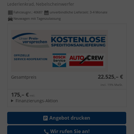
Lederlenkrad, Nebelscheinwerfer
Fahrzeugnr.:
40687
unverbindliche Lieferzeit: 3-4 Monate
Neuwagen mit Tageszulassung
22.525,– €
Gesamtpreis
incl. 19% MwSt.
175,– €
mtl.
Finanzierungs-Aktion
Angebot drucken
Wir rufen Sie an!