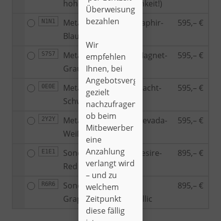
hohe Lackempfindlichkeit!)
Überweisung
bezahlen
Metallic-Lackierung Saphir-
595,– €
N1N1
Blau
Wir
Metallic-Lackierung Magnet-
595,– €
S7S7
empfehlen
Ihnen, bei
Grau
Angebotsvergleichen
Metallic-Lackierung Nacht-
595,– €
0E0E
gezielt
Schwarz
nachzufragen,
ob beim
Metallic-Lackierung Nevada-
595,– €
2Y2Y
Mitbewerber
Weiß
eine
Anzahlung
Sonder-Lackierung Desire-
895,– €
E1E1
verlangt wird
Red Metallic
– und zu
Sonder-Lackierung
895,– €
R6R6
welchem
Zeitpunkt
Graphene-Grau Metallic
diese fällig