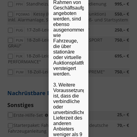
Rahmen von
Standheizung inkl. Funkfernbedienung
995,– €
PPH
Geschäftsaufgaben
angeboten
Kessy (Keyless Entry & Go Funktion)
550,– €
PQSWAS
werden, sind
inkl. Alarmanlage, Schlüsselloses Schließ- und Startsystem
ebenso
17-Zoll-Leichtmetallfelgen "FR"
250,– €
ausgenommen,
PUG
wie
18-Zoll-Leichtmetallfelgen "FR SPORT
750,– €
PUN
Fahrzeuge,
GRAU"
die über
stationäre
18-Zoll-Leichtmetallfelgen "FR
695,– €
PUK
oder virtuelle
PERFORMANCE"
Auktionsplattformen
versteigert
18-Zoll-Leichtmetallfelgen "SUPREME"
750,– €
PUM
werden.
3. Weitere
Voraussetzung
Nachrüstbare Extras
ist, dass die
verbindliche
Sonstiges
oder
unverbindliche
Warndreieck,
25,– €
Erste-Hilfe-Set
Lieferzeit des
Warnweste,
anderen
Starterpaket: Fahrzeugaufbereitung, deutsche
70,– €
Verbandskasten
Anbieters
Fahrzeuganleitung
weniger als 9