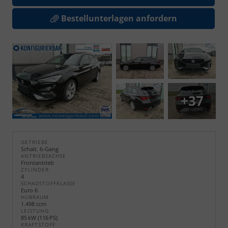
Bestellunterlagen anfordern
+37
GETRIEBE
Schalt. 6-Gang
ANTRIEBSACHSE
Frontantrieb
ZYLINDER
4
SCHADSTOFFKLASSE
Euro 6
HUBRAUM
1.498 ccm
LEISTUNG
85 kW (116 PS)
KRAFTSTOFF