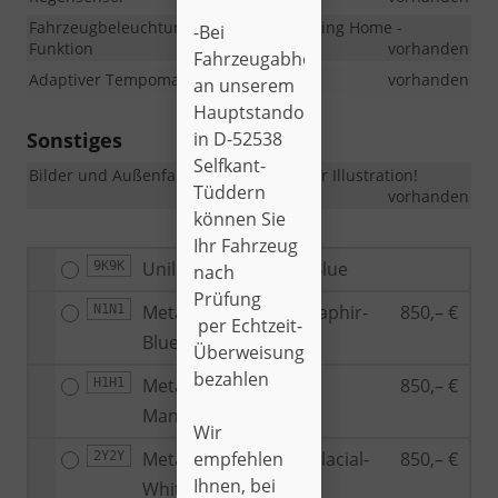
Fahrzeugbeleuchtung mit Coming-Leaving Home -
-Bei
Funktion
vorhanden
Fahrzeugabholung
Adaptiver Tempomat
vorhanden
an unserem
Hauptstandort
in D-52538
Sonstiges
Selfkant-
Bilder und Außenfarben dienen nur zur Illustration!
Tüddern
vorhanden
können Sie
Ihr Fahrzeug
Unilackierung Fjord-Blue
9K9K
nach
Prüfung
Metallic-Lackierung Saphir-
850,– €
N1N1
per Echtzeit-
Blue
Überweisung
bezahlen
Metallic-Lackierung
850,– €
H1H1
Manhattan-Grey
Wir
empfehlen
Metallic-Lackierung Glacial-
850,– €
2Y2Y
Ihnen, bei
White