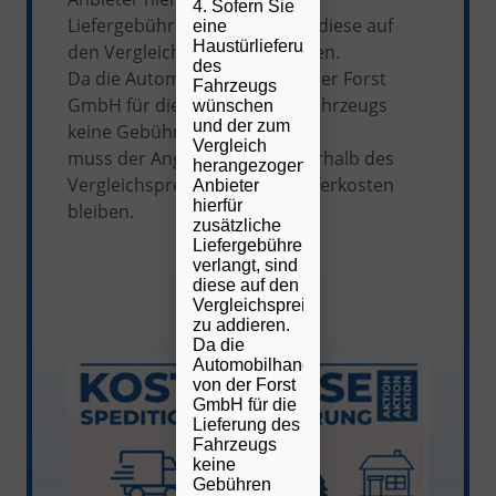
4. Sofern Sie
Liefergebühren verlangt, sind diese auf
eine
Haustürlieferung
den Vergleichspreis zu addieren.
des
Da die Automobilhandel von der Forst
Fahrzeugs
GmbH für die Lieferung des Fahrzeugs
wünschen
und der zum
keine Gebühren verlangt,
Vergleich
muss der Angebotspreis unterhalb des
herangezogene
Vergleichspreises zzgl. der Lieferkosten
Anbieter
hierfür
bleiben.
zusätzliche
Liefergebühren
verlangt, sind
diese auf den
Vergleichspreis
zu addieren.
Da die
Automobilhandel
von der Forst
GmbH für die
Lieferung des
Fahrzeugs
keine
Gebühren