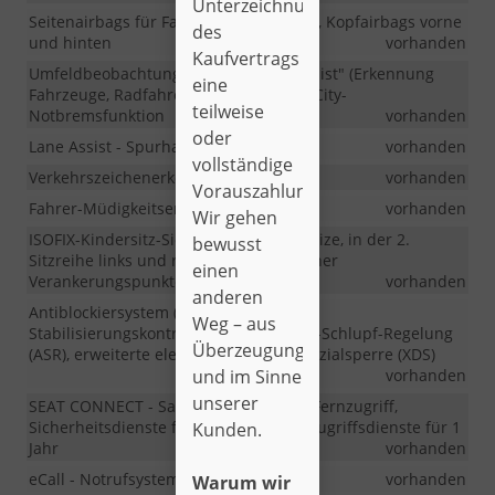
Unterzeichnung
Seitenairbags für Fahrer und Beifahrer, Kopfairbags vorne
des
und hinten
vorhanden
Kaufvertrags
Umfeldbeobachtungssystem "Front Assist" (Erkennung
eine
Fahrzeuge, Radfahrer, Fußgänger) mit City-
teilweise
Notbremsfunktion
vorhanden
oder
Lane Assist - Spurhalteassistent
vorhanden
vollständige
Verkehrszeichenerkennung
vorhanden
Vorauszahlung.
Fahrer-Müdigkeitserkennung
vorhanden
Wir gehen
ISOFIX-Kindersitz-Sicherungssystem i-Size, in der 2.
bewusst
Sitzreihe links und rechts inkl. Top Tether
einen
Verankerungspunkte
vorhanden
anderen
Antiblockiersystem (ABS), Elektronische
Weg – aus
Stabilisierungskontrolle (ESC), Antriebs-Schlupf-Regelung
Überzeugung
(ASR), erweiterte elektronische Differenzialsperre (XDS)
und im Sinne
vorhanden
unserer
SEAT CONNECT - Safety und Service + Fernzugriff,
Sicherheitsdienste für 10 Jahre + Fernzugriffsdienste für 1
Kunden.
Jahr
vorhanden
eCall - Notrufsystem
vorhanden
Warum wir