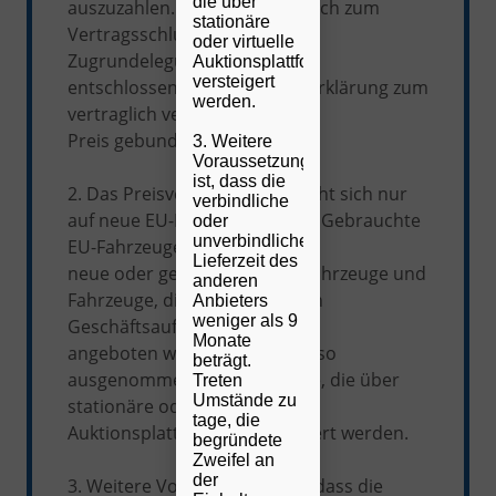
die über
auszuzahlen. Hat der Käufer sich zum
stationäre
Vertragsschluss unter
oder virtuelle
Zugrundelegung unserer AGB
Auktionsplattformen
versteigert
entschlossen, ist er an diese Erklärung zum
werden.
vertraglich vereinbarten
Preis gebunden.
3. Weitere
Voraussetzung
ist, dass die
2. Das Preisversprechen bezieht sich nur
verbindliche
auf neue EU-Bestellfahrzeuge. Gebrauchte
oder
unverbindliche
EU-Fahrzeuge,
Lieferzeit des
neue oder gebrauchte Lagerfahrzeuge und
anderen
Fahrzeuge, die im Rahmen von
Anbieters
weniger als 9
Geschäftsaufgaben
Monate
angeboten werden, sind ebenso
beträgt.
ausgenommen, wie Fahrzeuge, die über
Treten
Umstände zu
stationäre oder virtuelle
tage, die
Auktionsplattformen versteigert werden.
begründete
Zweifel an
der
3. Weitere Voraussetzung ist, dass die