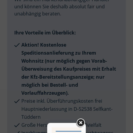
und können Sie deshalb absolut fair und
unabhängig beraten.
Ihre Vorteile im Überblick:
Aktion! Kostenlose
Speditionsanlieferung zu Ihrem
Wohnsitz (nur möglich gegen Vorab-
Überweisung des Kaufpreises mit Erhalt
der Kfz-Bereitstellungsanzeige; nur
möglich bei Bestell- und
Vorlauffahrzeugen).
Preise inkl. Überführungskosten frei
Hauptniederlassung in D-52538 Selfkant-
Tüddern
Große Hersteller- und Modellvielfalt