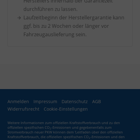
Herstellers innerhalb der Garantiezeit
durchführen zu lassen.
Laufzeitbeginn der Herstellergarantie kann
ggf. bis zu 2 Wochen oder länger vor
Fahrzeugauslieferung sein.
Anmelden
Impressum
Datenschutz
AGB
Widerrufsrecht
Cookie-Einstellungen
Weitere Informationen zum offiziellen Kraftstoffverbrauch und zu den
offiziellen spezifischen CO
-Emissionen und gegebenenfalls zum
2
Stromverbrauch neuer PKW können dem 'Leitfaden über den offiziellen
Kraftstoffverbrauch, die offiziellen spezifischen CO
-Emissionen und den
2