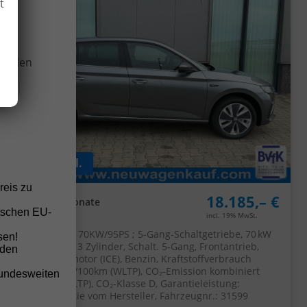
t
wir
onellen
ab 141,– € mtl.
reis zu
18.185,– €
UVL
: 4 - 5 Monate
tschen EU-
incl. 19% MwSt.
5-türig, 1.0 TSI ; 70KW/95PS ; 5-Gang-Schaltgetriebe, 70 kW
sen!
(95 PS), 999 cm³, 3 Zylinder, Schalt. 5-Gang, Frontantrieb,
nden
Verbrennungsmotor (ICE), Benzin, Kraftstoffverbrauch
kombiniert 5,5 l/100km (WLTP), CO₂-Emission kombiniert
bundesweiten
125.00 g/km (WLTP), CO₂-Klasse D, Garantieleistung:
Fahrzeuggarantie vom Hersteller, Fahrzeugnr.: 31599