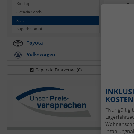
Kodiaq
Octavia Combi
Je
Scala
Fin
Superb Combi
Ihr
Toyota
Ver
Volkswagen
Geparkte Fahrzeuge (
0
)
Ant
INKLUSI
KOSTENL
I
*Nur gültig 
Lagerfahrzeu
Wohnanschrif
Inzahlungnah