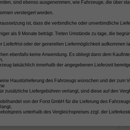
rden, sind ebenso ausgenommen, wie Fahrzeuge, die über stat
formen versteigert werden.
raussetzung ist, dass die verbindliche oder unverbindliche Liefe
b 144,– € mtl.
iger als 9 Monate beträgt. Treten Umstände zu tage, die begrü
18.590,– €
UVL
: 4 - 5 Monate
r Lieferfrist oder der generellen Liefermöglichkeit aufkommen la
incl. 19% MwSt.
-türig, 1.0 TSI ; 85KW/116PS ; 6-Gang-Schaltgetriebe, 85 kW
chen ebenfalls keine Anwendung. Es obliegt dann dem Kaufinte
16 PS), 999 cm³, 3 Zylinder, Schalt. 6-Gang, Frontantrieb,
n,
erbrennungsmotor (ICE), Benzin, Kraftstoffverbrauch
zeug tatsächlich innerhalb der angegebenen Lieferzeit bereitge
ombiniert 5,6 l/100km (WLTP), CO₂-Emission kombiniert
27.00 g/km (WLTP), CO₂-Klasse D, Garantieleistung:
ahrzeuggarantie vom Hersteller, Fahrzeugnr.: 28087
e eine Haustürlieferung des Fahrzeugs wünschen und der zum V
ne
für zusätzliche Liefergebühren verlangt, sind diese auf den Verg
Details
obilhandel von der Forst GmbH für die Lieferung des Fahrzeug
langt,
botspreis unterhalb des Vergleichspreises zzgl. der Lieferkost
Skoda
Scala
Wir rufen Sie an!
PDF-Datei, Fahrz
Angebot dr