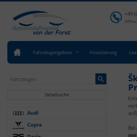
+49 (
Öffnung
Fahrzeugangebote
Finanzierung
Lea
Š
Fahrzeugnr.
Pr
Detailsuche
Ent
ver
Audi
auß
Cupra
Bei
geg
Dacia