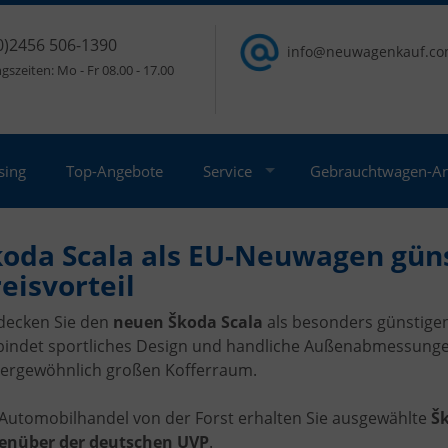
0)2456 506-1390
info@neuwagenkauf.c
szeiten: Mo - Fr 08.00 - 17.00
sing
Top-Angebote
Service
Gebrauchtwagen-A
koda Scala als EU-Neuwagen güns
eisvorteil
decken Sie den
neuen Škoda Scala
als besonders günstig
bindet sportliches Design und handliche Außenabmessungen
ergewöhnlich großen Kofferraum.
 Automobilhandel von der Forst erhalten Sie ausgewählte
Šk
enüber der deutschen UVP
.