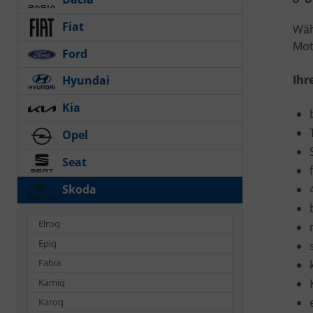
Fiat
Wäh
Mot
Ford
Ihr
Hyundai
Kia
Opel
Seat
Skoda
Elroq
Epiq
Fabia
Kamiq
Karoq