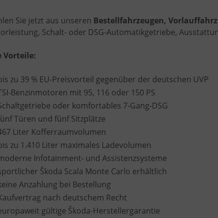
len Sie jetzt aus unseren
Bestellfahrzeugen, Vorlauffah
orleistung, Schalt- oder DSG-Automatikgetriebe, Ausstattung
e Vorteile:
bis zu 39 % EU-Preisvorteil gegenüber der deutschen UVP
TSI-Benzinmotoren mit 95, 116 oder 150 PS
Schaltgetriebe oder komfortables 7-Gang-DSG
fünf Türen und fünf Sitzplätze
467 Liter Kofferraumvolumen
bis zu 1.410 Liter maximales Ladevolumen
moderne Infotainment- und Assistenzsysteme
sportlicher Škoda Scala Monte Carlo erhältlich
keine Anzahlung bei Bestellung
Kaufvertrag nach deutschem Recht
europaweit gültige Škoda-Herstellergarantie