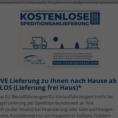
kostenlose bundesweite Speditionsanlieferung bei entspr
tzt Škoda Scala Angebote vergleichen
den Sie den passenden
Škoda Scala EU-Neuwagen
für Fami
 Wunschfahrzeug mit bis zu 39 % Preisvorteil.
fügbarkeit, Art
Kraftstoff
rieb
Ausstattungslinie
VE Lieferung zu Ihnen nach Hause ab 
OS (Lieferung frei Haus)*
n Ihrer aktuellen Filterung befinden sich
129
Fahrzeuge:
bei EU-Bestellfahrzeugen/EU-Vorlauffahrzeugen! (nicht bei
ge! Lieferung per Spedition bundesweit an Ihre
t (außer Inseln!) bei Finanzierung oder Gebrauchtwagen-
Skoda
Scala
Wir rufen Sie an!
PDF-Datei, Fahrz
Angebot dr
me, Auslieferung nur am Hauptsitz in Selfkant-Tüddern