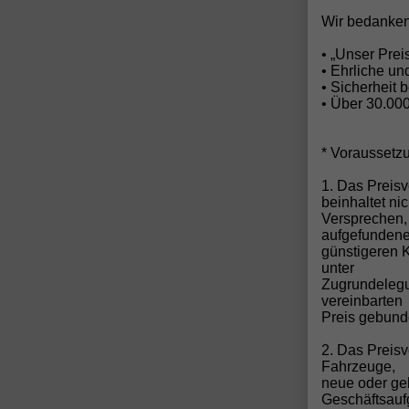
Wir bedanken
• „Unser Pre
• Ehrliche u
• Sicherheit 
• Über 30.00
* Voraussetz
"
1. Das Preisv
1
beinhaltet ni
h
Versprechen,
C
aufgefunden
günstigeren 
unter
Zugrundelegun
vereinbarten
Preis gebund
2. Das Preis
Fahrzeuge,
neue oder ge
Geschäftsau