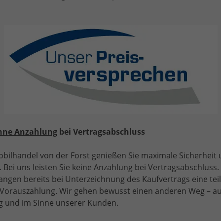
Selection" (1) LIEFERUNG KOSTENLOS! Angebot f.
enschen mit Behinderung ab 50 %! 1.0 TSI 95PS,
limaanlage, Parksensoren hinten, Winter-Paket, LED-
cheinwerfer, Tempomat, Virtual Cockpit, Radio 8",
ebelscheinwerfer
hne Anzahlung
bei Vertragsabschluss
bilhandel von der Forst genießen Sie maximale Sicherheit
 Bei uns leisten Sie keine Anzahlung bei Vertragsabschluss. 
angen bereits bei Unterzeichnung des Kaufvertrags eine tei
e Vorauszahlung. Wir gehen bewusst einen anderen Weg – a
b 130,– € mtl.
 und im Sinne unserer Kunden.