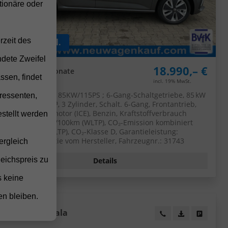
ionäre oder
rzeit des
ab 148,– € mtl.
ndete Zweifel
18.990,– €
UVL
: 4 - 5 Monate
ssen, findet
incl. 19% MwSt.
5-türig, 1.0 TSI ; 85KW/115PS ; 6-Gang-Schaltgetriebe, 85 kW
ressenten,
(116 PS), 999 cm³, 3 Zylinder, Schalt. 6-Gang, Frontantrieb,
Verbrennungsmotor (ICE), Benzin, Kraftstoffverbrauch
stellt werden
kombiniert 5,6 l/100km (WLTP), CO₂-Emission kombiniert
127.00 g/km (WLTP), CO₂-Klasse D, Garantieleistung:
Fahrzeuggarantie vom Hersteller, Fahrzeugnr.: 31743
ergleich
leichspreis zu
Details
s keine
en bleiben.
Skoda
Scala
eugexposé drucken
ucken
Wir rufen Sie an!
PDF-Datei, Fa
Angebot