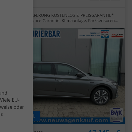
"Essence" (2) LIEFERUNG KOSTENLOS & PREISGARANTIE*
1.0 TSI 95PS, 5 Jahre Garantie, Klimaanlage, Parksensoren
hinten, Infotainment 8", Full-LED-Scheinwerfer, Virtual
Cockpit 8"
 und
Viele EU-
lweise oder
us
ab 133,– € mtl.