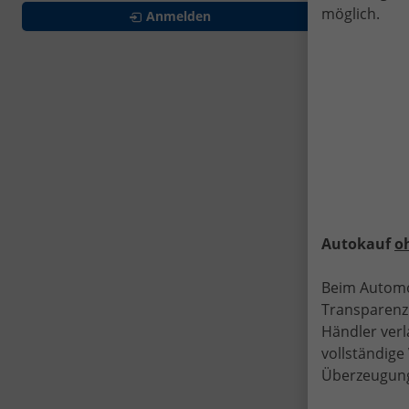
möglich.
Anmelden
"
M
K
S
N
Autokauf
o
Beim Automo
Transparenz.
Händler verl
vollständig
a
Überzeugung