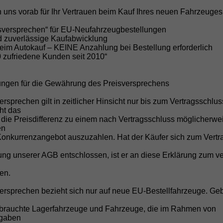
Details
 uns vorab für Ihr Vertrauen beim Kauf Ihres neuen Fahrzeuges
isversprechen“ für EU-Neufahrzeugbestellungen
nd zuverlässige Kaufabwicklung
beim Autokauf – KEINE Anzahlung bei Bestellung erforderlich
0 zufriedene Kunden seit 2010“
Skoda
Scala
Wir rufen Sie an!
PDF-Datei, Fahrz
Angebot dr
ungen für die Gewährung des Preisversprechens
Essence" (2) LIEFERUNG KOSTENLOS & PREISGARANTIE*
ersprechen gilt in zeitlicher Hinsicht nur bis zum Vertragsschlu
.0 TSI 116PS, 5 Jahre Garantie, Klimaanlage, Parksensoren
cht das
inten, Infotainment 8", Full-LED-Scheinwerfer, Virtual
 die Preisdifferenz zu einem nach Vertragsschluss möglicherwe
ockpit 8"
en
Konkurrenzangebot auszuzahlen. Hat der Käufer sich zum Vertr
g unserer AGB entschlossen, ist er an diese Erklärung zum ve
en.
versprechen bezieht sich nur auf neue EU-Bestellfahrzeuge. Ge
brauchte Lagerfahrzeuge und Fahrzeuge, die im Rahmen von
fgaben