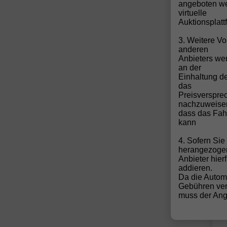
angeboten we
virtuelle
Auktionsplatt
3. Weitere Vo
a
anderen
Anbieters wen
an der
Einhaltung de
das
5
Preisverspre
(1
nachzuweise
V
dass das Fahr
k
kann
1
F
4. Sofern Si
herangezoge
Anbieter hier
addieren.
Da die Autom
Gebühren ver
muss der Ange