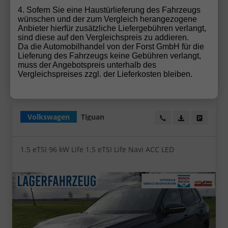
Frontantrieb, Verbrennungsmotor (ICE), Benzin,
4. Sofern Sie eine Haustürlieferung des Fahrzeugs
Kraftstoffverbrauch kombiniert 6,2 (WLTP), CO₂-
wünschen und der zum Vergleich herangezogene
Emission kombiniert 140.00 g/km (WLTP), CO₂-Klasse E,
Anbieter hierfür zusätzliche Liefergebühren verlangt,
Garantieleistung: Fahrzeuggarantie vom Hersteller,
sind diese auf den Vergleichspreis zu addieren.
Fahrzeugnr.: 31191
Da die Automobilhandel von der Forst GmbH für die
Lieferung des Fahrzeugs keine Gebühren verlangt,
Details
muss der Angebotspreis unterhalb des
Vergleichspreises zzgl. der Lieferkosten bleiben.
Volkswagen
Tiguan
Wir rufen Sie an!
PDF-Datei, Fa
Angebot
1.5 eTSI 96 kW Life 1.5 eTSI Life Navi ACC LED