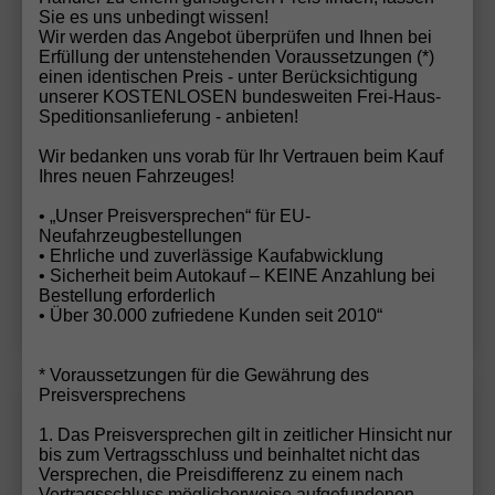
Sie es uns unbedingt wissen!
Wir werden das Angebot überprüfen und Ihnen bei
33.622,– €
Sofort lieferbar
Erfüllung der untenstehenden Voraussetzungen (*)
incl. 19% MwSt.
einen identischen Preis - unter Berücksichtigung
unserer KOSTENLOSEN bundesweiten Frei-Haus-
5-türig, 96 kW (131 PS), 1.498 cm³, Automatik,
Speditionsanlieferung - anbieten!
Frontantrieb, Verbrennungsmotor (ICE), Benzin,
Kraftstoffverbrauch kombiniert 5,8 l/100km (WLTP),
Wir bedanken uns vorab für Ihr Vertrauen beim Kauf
CO₂-Emission kombiniert 133.00 g/km (WLTP), CO₂-
Ihres neuen Fahrzeuges!
Klasse D, Außenfarbe: Grenadillschwarz Metallic,
Zustand, Fahrfähigkeit: fahrtauglich, Garantieleistung:
• „Unser Preisversprechen“ für EU-
Fahrzeuggarantie, Nichtraucher-Fahrzeug, Zustand,
Neufahrzeugbestellungen
Beschaffenheit: Scheckheftgepflegt, Zustand:
• Ehrliche und zuverlässige Kaufabwicklung
unfallfrei, Fahrzeugnr.: 74504
• Sicherheit beim Autokauf – KEINE Anzahlung bei
Bestellung erforderlich
Details
• Über 30.000 zufriedene Kunden seit 2010“
* Voraussetzungen für die Gewährung des
Preisversprechens
Volkswagen
Tiguan
Wir rufen Sie an!
PDF-Datei, Fa
Angebot
1. Das Preisversprechen gilt in zeitlicher Hinsicht nur
bis zum Vertragsschluss und beinhaltet nicht das
Versprechen, die Preisdifferenz zu einem nach
"Limited" (2) LIEFERUNG KOSTENLOS &
Vertragsschluss möglicherweise aufgefundenen