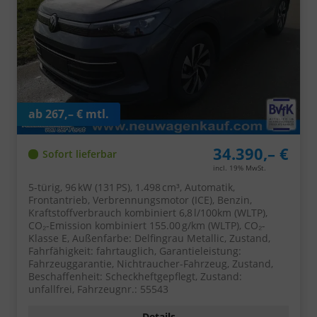
ab 267,– € mtl.
34.390,– €
Sofort lieferbar
incl. 19% MwSt.
5-türig, 96 kW (131 PS), 1.498 cm³, Automatik,
Frontantrieb, Verbrennungsmotor (ICE), Benzin,
Kraftstoffverbrauch kombiniert 6,8 l/100km (WLTP),
CO₂-Emission kombiniert 155.00 g/km (WLTP), CO₂-
Klasse E, Außenfarbe: Delfingrau Metallic, Zustand,
Fahrfähigkeit: fahrtauglich, Garantieleistung:
Fahrzeuggarantie, Nichtraucher-Fahrzeug, Zustand,
Beschaffenheit: Scheckheftgepflegt, Zustand:
unfallfrei, Fahrzeugnr.: 55543
Details