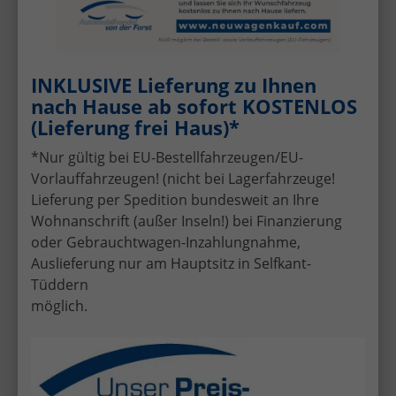
INKLUSIVE Lieferung zu Ihnen
nach Hause ab sofort KOSTENLOS
(Lieferung frei Haus)*
*Nur gültig bei EU-Bestellfahrzeugen/EU-
Vorlauffahrzeugen! (nicht bei Lagerfahrzeuge!
Lieferung per Spedition bundesweit an Ihre
ab 261,– € mtl.
Wohnanschrift (außer Inseln!) bei Finanzierung
oder Gebrauchtwagen-Inzahlungnahme,
33.622,– €
Auslieferung nur am Hauptsitz in Selfkant-
Sofort lieferbar
Tüddern
incl. 19% MwSt.
möglich.
5-türig, 96 kW (131 PS), 1.498 cm³, Automatik,
Frontantrieb, Verbrennungsmotor (ICE), Benzin,
Kraftstoffverbrauch kombiniert 5,8 l/100km (WLTP),
CO₂-Emission kombiniert 133.00 g/km (WLTP), CO₂-
Klasse D, Außenfarbe: Grenadillschwarz Metallic,
Zustand, Fahrfähigkeit: fahrtauglich, Garantieleistung: