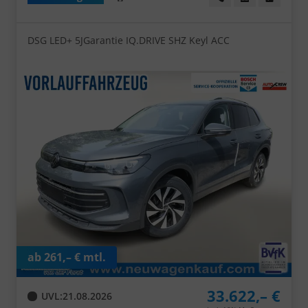
DSG LED+ 5JGarantie IQ.DRIVE SHZ Keyl ACC
ab 261,– € mtl.
33.622,– €
UVL
:
21.08.2026