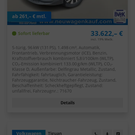
ab 261,– € mtl.
33.622,– €
Sofort lieferbar
incl. 19% MwSt.
5-türig, 96 kW (131 PS), 1.498 cm³, Automatik,
Frontantrieb, Verbrennungsmotor (ICE), Benzin,
Kraftstoffverbrauch kombiniert 5,8 l/100km (WLTP),
CO₂-Emission kombiniert 133.00 g/km (WLTP), CO₂-
Klasse D, Außenfarbe: Delfingrau Metallic, Zustand,
Fahrfähigkeit: fahrtauglich, Garantieleistung:
Fahrzeuggarantie, Nichtraucher-Fahrzeug, Zustand,
Beschaffenheit: Scheckheftgepflegt, Zustand:
unfallfrei, Fahrzeugnr.: 71670
Details
Volkswagen
Tiguan
Wir rufen Sie an!
PDF-Datei, Fa
Angebot