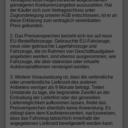
PREISGARANTIE* 1.5 eTSI 150PS DSG, Metallic,
günstigeren Konkurrenzangebot auszuzahlen. Hat
Winterpaket, 17" Alu, LED-Scheinwerfer PLUS, Keyless,
der Käufer sich zum Vertragsschluss unter
Elektr. Heckklappe, Alarm, Akustik-Fenster, Privacy,
Zugrundelegung unserer AGB entschlossen, ist er an
Park Assist, Parksensoren vo/hi, 360°-Kamera, Digital
diese Erklärung zum vertraglich vereinbarten
Cockpit Pro, Radio Ready2Discover 12,9"+App-Connect
Preis gebunden.
2. Das Preisversprechen bezieht sich nur auf neue
EU-Bestellfahrzeuge. Gebrauchte EU-Fahrzeuge,
neue oder gebrauchte Lagerfahrzeuge und
Fahrzeuge, die im Rahmen von Geschäftsaufgaben
angeboten werden, sind ebenso ausgenommen, wie
Fahrzeuge, die über stationäre oder virtuelle
Auktionsplattformen versteigert werden.
3. Weitere Voraussetzung ist, dass die verbindliche
oder unverbindliche Lieferzeit des anderen
ab 263,– € mtl.
Anbieters weniger als 9 Monate beträgt. Treten
Umstände zu tage, die begründete Zweifel an der
Einhaltung der Lieferfrist oder der generellen
33.795,– €
Liefermöglichkeit aufkommen lassen, findet das
UVL
: 4-6 Monate
Preisversprechen ebenfalls keine Anwendung. Es
incl. 19% MwSt.
obliegt dann dem Kaufinteressenten, nachzuweisen,
5-türig, 1.5 eTSI (Mild-Hybrid) ACT ; 110KW/150PS ; 7-
dass das Fahrzeug tatsächlich innerhalb der
Gang-DSG (Automatik) ; Frontantrieb, 110 kW (150 PS),
angegebenen Lieferzeit bereitgestellt werden kann
1.498 cm³, 4 Zylinder, Doppelkupplungsgetriebe (DSG),