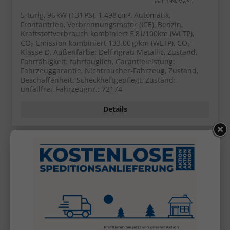
incl. 19% MwSt.
5-türig, 96 kW (131 PS), 1.498 cm³, Automatik,
Frontantrieb, Verbrennungsmotor (ICE), Benzin,
Kraftstoffverbrauch kombiniert 5,8 l/100km (WLTP),
CO₂-Emission kombiniert 133.00 g/km (WLTP), CO₂-
Klasse D, Außenfarbe: Delfingrau Metallic, Zustand,
Fahrfähigkeit: fahrtauglich, Garantieleistung:
Fahrzeuggarantie, Nichtraucher-Fahrzeug, Zustand,
Beschaffenheit: Scheckheftgepflegt, Zustand:
unfallfrei, Fahrzeugnr.: 72174
Details
Volkswagen
Tiguan
Wir rufen Sie an!
PDF-Datei, Fa
Angebot
DSG LED+ 5JGarantie IQ.DRIVE SHZ Keyl ACC