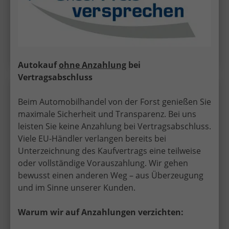
Fahrzeuggarantie, Nichtraucher-Fahrzeug, Zustand,
Beschaffenheit: Scheckheftgepflegt, Zustand:
unfallfrei, Fahrzeugnr.: 72191
Details
Autokauf
ohne Anzahlung
bei
Vertragsabschluss
Volkswagen
Tiguan
Wir rufen Sie an!
PDF-Datei, Fa
Angebot
Beim Automobilhandel von der Forst genießen Sie
maximale Sicherheit und Transparenz. Bei uns
leisten Sie keine Anzahlung bei Vertragsabschluss.
DSG LED+ 5JGarantie IQ.DRIVE SHZ Keyl ACC
Viele EU-Händler verlangen bereits bei
Unterzeichnung des Kaufvertrags eine teilweise
oder vollständige Vorauszahlung. Wir gehen
bewusst einen anderen Weg – aus Überzeugung
und im Sinne unserer Kunden.
Warum wir auf Anzahlungen verzichten: