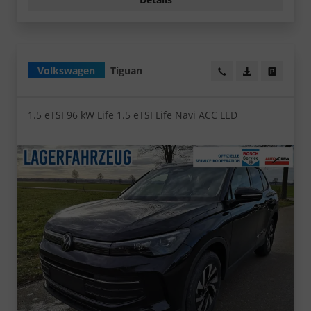
Volkswagen
Tiguan
Wir rufen Sie an!
PDF-Datei, Fa
Angebot
1.5 eTSI 96 kW Life 1.5 eTSI Life Navi ACC LED