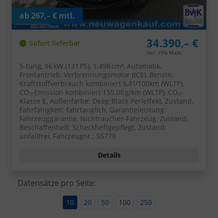
ab 267,– € mtl.
34.390,– €
Sofort lieferbar
incl. 19% MwSt.
5-türig, 96 kW (131 PS), 1.498 cm³, Automatik,
Frontantrieb, Verbrennungsmotor (ICE), Benzin,
Kraftstoffverbrauch kombiniert 6,8 l/100km (WLTP),
CO₂-Emission kombiniert 155.00 g/km (WLTP), CO₂-
Klasse E, Außenfarbe: Deep Black Perleffekt, Zustand,
Fahrfähigkeit: fahrtauglich, Garantieleistung:
Fahrzeuggarantie, Nichtraucher-Fahrzeug, Zustand,
Beschaffenheit: Scheckheftgepflegt, Zustand:
unfallfrei, Fahrzeugnr.: 55778
Details
Datensätze pro Seite:
10
20
50
100
250