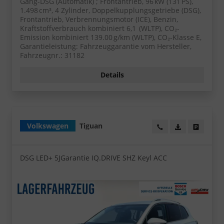
Gang-DSG (Automatik) ; Frontantrieb, 96 kW (131 PS),
1.498 cm³, 4 Zylinder, Doppelkupplungsgetriebe (DSG),
Frontantrieb, Verbrennungsmotor (ICE), Benzin,
Kraftstoffverbrauch kombiniert 6,1 (WLTP), CO₂-
Emission kombiniert 139.00 g/km (WLTP), CO₂-Klasse E,
Garantieleistung: Fahrzeuggarantie vom Hersteller,
Fahrzeugnr.: 31182
Details
Volkswagen
Tiguan
Wir rufen Sie an!
PDF-Datei, Fa
Angebot
DSG LED+ 5JGarantie IQ.DRIVE SHZ Keyl ACC