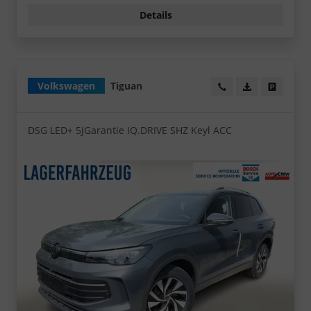
Details
Volkswagen
Tiguan
Wir rufen Sie an!
PDF-Datei, Fa
Angebot
DSG LED+ 5JGarantie IQ.DRIVE SHZ Keyl ACC