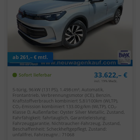
ab 261,– € mtl.
33.622,– €
Sofort lieferbar
incl. 19% MwSt.
5-türig, 96 kW (131 PS), 1.498 cm³, Automatik,
Frontantrieb, Verbrennungsmotor (ICE), Benzin,
Kraftstoffverbrauch kombiniert 5,8 l/100km (WLTP),
CO₂-Emission kombiniert 133.00 g/km (WLTP), CO₂-
Klasse D, Außenfarbe: Oyster Silver Metallic, Zustand,
Fahrfähigkeit: fahrtauglich, Garantieleistung:
Fahrzeuggarantie, Nichtraucher-Fahrzeug, Zustand,
Beschaffenheit: Scheckheftgepflegt, Zustand:
unfallfrei, Fahrzeugnr.: 71068