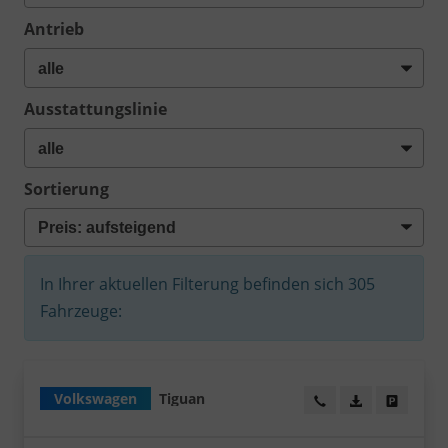
Antrieb
Ausstattungslinie
Sortierung
In Ihrer aktuellen Filterung befinden sich
305
Fahrzeuge:
Volkswagen
Tiguan
Wir rufen Sie an!
PDF-Datei, Fa
Angebot