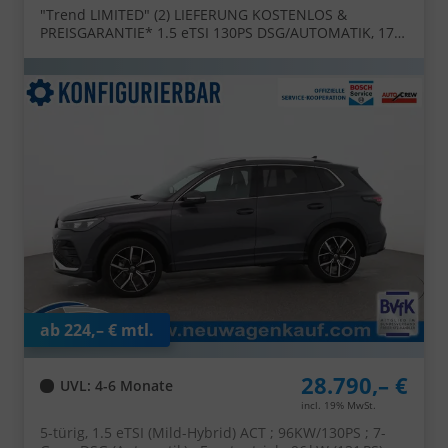
"Trend LIMITED" (2) LIEFERUNG KOSTENLOS &
PREISGARANTIE* 1.5 eTSI 130PS DSG/AUTOMATIK, 17"
Alu, ACC-Tempomat, LED-Scheinwerfer, Parksensoren
vo/hi, Rückfahrkamera, Digital Cockpit Pro, Radio
Ready2Discover 12,9" + App-Connect, Climatronic, M-
Lederlenkrad, Dachreling
ab 224,– € mtl.
28.790,– €
UVL
: 4-6 Monate
incl. 19% MwSt.
5-türig, 1.5 eTSI (Mild-Hybrid) ACT ; 96KW/130PS ; 7-