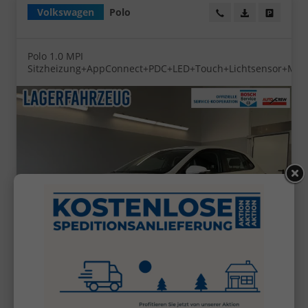
Volkswagen
Polo
Wir rufen Sie an!
PDF-Datei, Fa
Angebot
Polo 1.0 MPI
Sitzheizung+AppConnect+PDC+LED+Touch+Lichtsensor+Mult
ab 152,– € mtl.