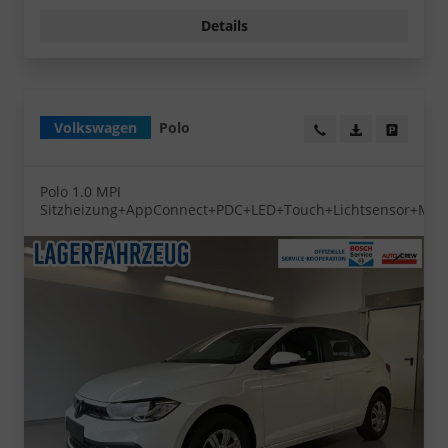
Details
Volkswagen
Polo
Wir rufen Sie an!
PDF-Datei, Fa
Angebot
Polo 1.0 MPI
Sitzheizung+AppConnect+PDC+LED+Touch+Lichtsensor+Mult