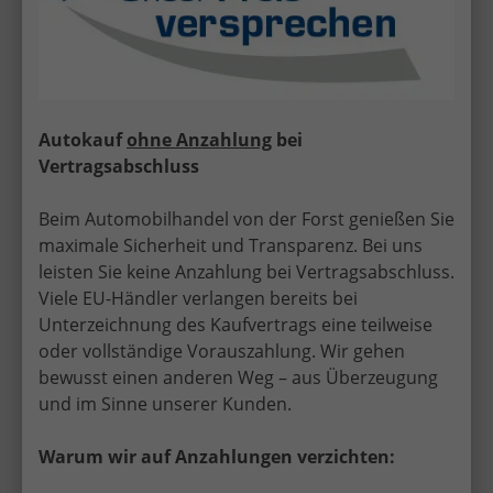
Autokauf
ohne Anzahlung
bei
Vertragsabschluss
Beim Automobilhandel von der Forst genießen Sie
maximale Sicherheit und Transparenz. Bei uns
leisten Sie keine Anzahlung bei Vertragsabschluss.
Viele EU-Händler verlangen bereits bei
ab 152,– € mtl.
Unterzeichnung des Kaufvertrags eine teilweise
oder vollständige Vorauszahlung. Wir gehen
19.630,– €
bewusst einen anderen Weg – aus Überzeugung
Sofort lieferbar
incl. 19% MwSt.
und im Sinne unserer Kunden.
5-türig, 1.0 59kW / 80PS, 59 kW (80 PS), 999 cm³,
3 Zylinder, Schalt. 5-Gang, Frontantrieb,
Warum wir auf Anzahlungen verzichten:
Verbrennungsmotor (ICE), Benzin, Kraftstoffverbrauch
kombiniert 5,3 l/100km (WLTP), CO₂-Emission