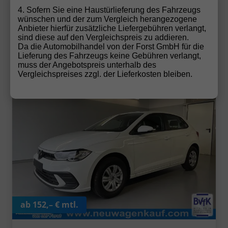
4. Sofern Sie eine Haustürlieferung des Fahrzeugs
Volkswagen
Polo
Wir rufen Sie an!
PDF-Datei, Fa
Angebot
wünschen und der zum Vergleich herangezogene
Anbieter hierfür zusätzliche Liefergebühren verlangt,
sind diese auf den Vergleichspreis zu addieren.
Polo 1.0 MPI
Da die Automobilhandel von der Forst GmbH für die
Sitzheizung+AppConnect+PDC+LED+Touch+Lichtsensor+Mult
Lieferung des Fahrzeugs keine Gebühren verlangt,
muss der Angebotspreis unterhalb des
Vergleichspreises zzgl. der Lieferkosten bleiben.
ab 152,– € mtl.