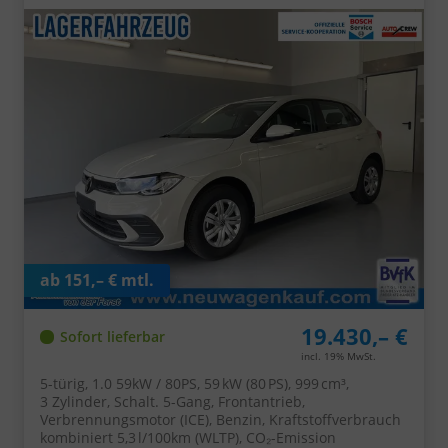
ab 151,– € mtl.
19.430,– €
Sofort lieferbar
incl. 19% MwSt.
5-türig, 1.0 59kW / 80PS, 59 kW (80 PS), 999 cm³,
3 Zylinder, Schalt. 5-Gang, Frontantrieb,
Verbrennungsmotor (ICE), Benzin, Kraftstoffverbrauch
kombiniert 5,3 l/100km (WLTP), CO₂-Emission