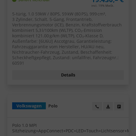
incl. 19% MwSt.
5-türig, 1.0 59kW / 80PS, 59 kW (80 PS), 999 cm³,
3 Zylinder, Schalt. 5-Gang, Frontantrieb,
Verbrennungsmotor (ICE), Benzin, Kraftstoffverbrauch
kombiniert 5,3 l/100km (WLTP), CO₂-Emission
kombiniert 121.00 g/km (WLTP), CO₂-Klasse D,
Außenfarbe: [6U6U] Ascotgrau, Garantieleistung:
Fahrzeuggarantie vom Hersteller, HU/AU neu,
Nichtraucher-Fahrzeug, Zustand, Beschaffenheit:
Scheckheftgepflegt, Zustand: unfallfrei, Fahrzeugnr.:
60591
Details
Volkswagen
Polo
Wir rufen Sie an!
PDF-Datei, Fa
Angebot
Polo 1.0 MPI
Sitzheizung+AppConnect+PDC+LED+Touch+Lichtsensor+Mult