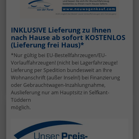
19.630,– €
Sofort lieferbar
incl. 19% MwSt.
5-türig, 1.0 59kW / 80PS, 59 kW (80 PS), 999 cm³,
3 Zylinder, Schalt. 5-Gang, Frontantrieb,
Verbrennungsmotor (ICE), Benzin, Kraftstoffverbrauch
INKLUSIVE Lieferung zu Ihnen
kombiniert 5,3 l/100km (WLTP), CO₂-Emission
nach Hause ab sofort KOSTENLOS
kombiniert 121.00 g/km (WLTP), CO₂-Klasse D,
(Lieferung frei Haus)*
Außenfarbe: [0Q0Q] Pure White, Garantieleistung:
Fahrzeuggarantie vom Hersteller, HU/AU neu,
*Nur gültig bei EU-Bestellfahrzeugen/EU-
Nichtraucher-Fahrzeug, Zustand, Beschaffenheit:
Scheckheftgepflegt, Zustand: unfallfrei, Fahrzeugnr.:
Vorlauffahrzeugen! (nicht bei Lagerfahrzeuge!
60919
Lieferung per Spedition bundesweit an Ihre
Wohnanschrift (außer Inseln!) bei Finanzierung
Details
oder Gebrauchtwagen-Inzahlungnahme,
Auslieferung nur am Hauptsitz in Selfkant-
Tüddern
möglich.
Volkswagen
Polo
Wir rufen Sie an!
PDF-Datei, Fa
Angebot
Polo 1.0 MPI
Sitzheizung+AppConnect+PDC+LED+Touch+Lichtsensor+Mult