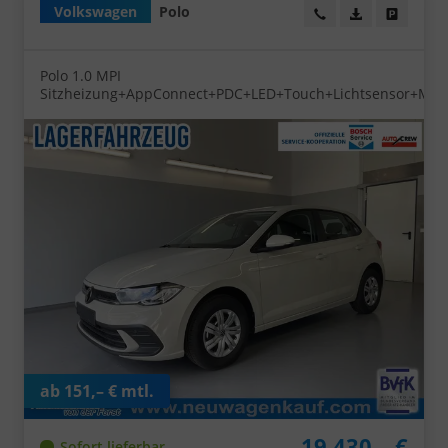
Volkswagen
Polo
Wir rufen Sie an!
PDF-Datei, Fa
Angebot
Polo 1.0 MPI
Sitzheizung+AppConnect+PDC+LED+Touch+Lichtsensor+Mult
ab 151,– € mtl.
19.430,– €
Sofort lieferbar