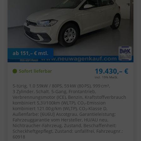
ab 151,– € mtl.
19.430,– €
Sofort lieferbar
incl. 19% MwSt.
5-türig, 1.0 59kW / 80PS, 59 kW (80 PS), 999 cm³,
3 Zylinder, Schalt. 5-Gang, Frontantrieb,
Verbrennungsmotor (ICE), Benzin, Kraftstoffverbrauch
kombiniert 5,3 l/100km (WLTP), CO₂-Emission
kombiniert 121.00 g/km (WLTP), CO₂-Klasse D,
Außenfarbe: [6U6U] Ascotgrau, Garantieleistung:
Fahrzeuggarantie vom Hersteller, HU/AU neu,
Nichtraucher-Fahrzeug, Zustand, Beschaffenheit:
Scheckheftgepflegt, Zustand: unfallfrei, Fahrzeugnr.:
60918