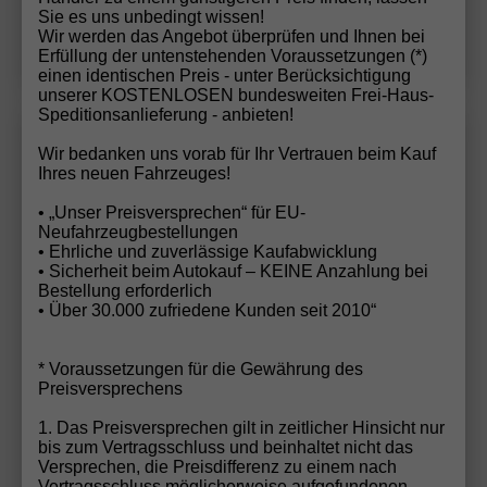
Sie es uns unbedingt wissen!
Details
Wir werden das Angebot überprüfen und Ihnen bei
Erfüllung der untenstehenden Voraussetzungen (*)
einen identischen Preis - unter Berücksichtigung
unserer KOSTENLOSEN bundesweiten Frei-Haus-
Speditionsanlieferung - anbieten!
Volkswagen
Polo
Wir rufen Sie an!
PDF-Datei, Fa
Angebot
Wir bedanken uns vorab für Ihr Vertrauen beim Kauf
Ihres neuen Fahrzeuges!
• „Unser Preisversprechen“ für EU-
Polo 1.0 MPI
Neufahrzeugbestellungen
Sitzheizung+AppConnect+PDC+LED+Touch+Lichtsensor+Mult
• Ehrliche und zuverlässige Kaufabwicklung
• Sicherheit beim Autokauf – KEINE Anzahlung bei
Bestellung erforderlich
• Über 30.000 zufriedene Kunden seit 2010“
* Voraussetzungen für die Gewährung des
Preisversprechens
1. Das Preisversprechen gilt in zeitlicher Hinsicht nur
bis zum Vertragsschluss und beinhaltet nicht das
Versprechen, die Preisdifferenz zu einem nach
Vertragsschluss möglicherweise aufgefundenen