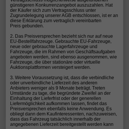
günstigeren Konkurrenzangebot auszuzahlen. Hat
der Käufer sich zum Vertragsschluss unter
Zugrundelegung unserer AGB entschlossen, ist er an
ab 152,– € mtl.
diese Erklärung zum vertraglich vereinbarten
Preis gebunden.
19.630,– €
Sofort lieferbar
2. Das Preisversprechen bezieht sich nur auf neue
incl. 19% MwSt.
EU-Bestellfahrzeuge. Gebrauchte EU-Fahrzeuge,
neue oder gebrauchte Lagerfahrzeuge und
5-türig, 1.0 59kW / 80PS, 59 kW (80 PS), 999 cm³,
Fahrzeuge, die im Rahmen von Geschäftsaufgaben
3 Zylinder, Schalt. 5-Gang, Frontantrieb,
angeboten werden, sind ebenso ausgenommen, wie
Verbrennungsmotor (ICE), Benzin, Kraftstoffverbrauch
Fahrzeuge, die über stationäre oder virtuelle
kombiniert 5,3 l/100km (WLTP), CO₂-Emission
Auktionsplattformen versteigert werden.
kombiniert 121.00 g/km (WLTP), CO₂-Klasse D,
Außenfarbe: [0Q0Q] Pure White, Garantieleistung:
3. Weitere Voraussetzung ist, dass die verbindliche
Fahrzeuggarantie vom Hersteller, HU/AU neu,
oder unverbindliche Lieferzeit des anderen
Nichtraucher-Fahrzeug, Zustand, Beschaffenheit:
Anbieters weniger als 9 Monate beträgt. Treten
Scheckheftgepflegt, Zustand: unfallfrei, Fahrzeugnr.:
Umstände zu tage, die begründete Zweifel an der
60922
Einhaltung der Lieferfrist oder der generellen
Liefermöglichkeit aufkommen lassen, findet das
Details
Preisversprechen ebenfalls keine Anwendung. Es
obliegt dann dem Kaufinteressenten, nachzuweisen,
dass das Fahrzeug tatsächlich innerhalb der
angegebenen Lieferzeit bereitgestellt werden kann