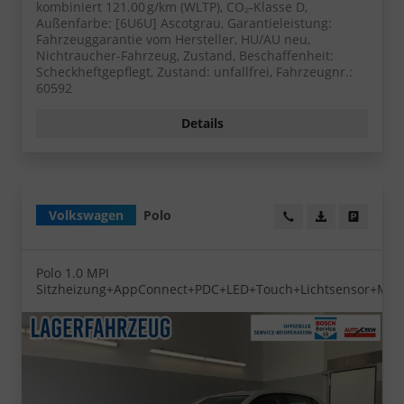
kombiniert 121.00 g/km (WLTP), CO₂-Klasse D,
Außenfarbe: [6U6U] Ascotgrau, Garantieleistung:
Fahrzeuggarantie vom Hersteller, HU/AU neu,
Nichtraucher-Fahrzeug, Zustand, Beschaffenheit:
Scheckheftgepflegt, Zustand: unfallfrei, Fahrzeugnr.:
60592
Details
Volkswagen
Polo
Wir rufen Sie an!
PDF-Datei, Fa
Angebot
Polo 1.0 MPI
Sitzheizung+AppConnect+PDC+LED+Touch+Lichtsensor+Mult