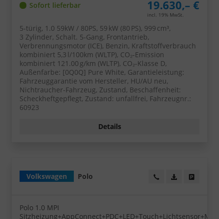
19.630,– €
Sofort lieferbar
incl. 19% MwSt.
5-türig, 1.0 59kW / 80PS, 59 kW (80 PS), 999 cm³,
3 Zylinder, Schalt. 5-Gang, Frontantrieb,
Verbrennungsmotor (ICE), Benzin, Kraftstoffverbrauch
kombiniert 5,3 l/100km (WLTP), CO₂-Emission
kombiniert 121.00 g/km (WLTP), CO₂-Klasse D,
Außenfarbe: [0Q0Q] Pure White, Garantieleistung:
Fahrzeuggarantie vom Hersteller, HU/AU neu,
Nichtraucher-Fahrzeug, Zustand, Beschaffenheit:
Scheckheftgepflegt, Zustand: unfallfrei, Fahrzeugnr.:
60923
Details
Volkswagen
Polo
Wir rufen Sie an!
PDF-Datei, Fa
Angebot
Polo 1.0 MPI
Sitzheizung+AppConnect+PDC+LED+Touch+Lichtsensor+Mult