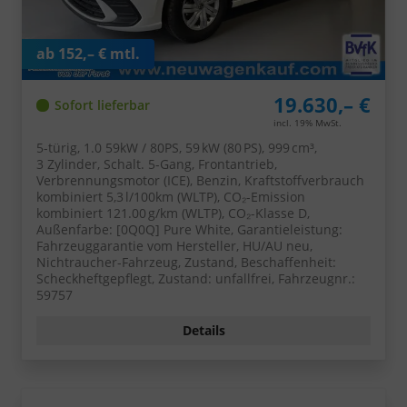
ab 152,– € mtl.
19.630,– €
Sofort lieferbar
incl. 19% MwSt.
5-türig, 1.0 59kW / 80PS, 59 kW (80 PS), 999 cm³,
3 Zylinder, Schalt. 5-Gang, Frontantrieb,
Verbrennungsmotor (ICE), Benzin, Kraftstoffverbrauch
kombiniert 5,3 l/100km (WLTP), CO₂-Emission
kombiniert 121.00 g/km (WLTP), CO₂-Klasse D,
Außenfarbe: [0Q0Q] Pure White, Garantieleistung:
Fahrzeuggarantie vom Hersteller, HU/AU neu,
Nichtraucher-Fahrzeug, Zustand, Beschaffenheit:
Scheckheftgepflegt, Zustand: unfallfrei, Fahrzeugnr.:
59757
Details