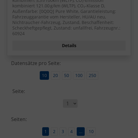
kombiniert 5,3 l/100km (WLTP), CO₂-Emission
kombiniert 121.00 g/km (WLTP), CO₂-Klasse D,
Außenfarbe: [0Q0Q] Pure White, Garantieleistung:
Fahrzeuggarantie vom Hersteller, HU/AU neu,
Nichtraucher-Fahrzeug, Zustand, Beschaffenheit:
Scheckheftgepflegt, Zustand: unfallfrei, Fahrzeugnr.:
60924
Details
Datensätze pro Seite:
10
20
50
100
250
Seite:
Seiten:
1
2
3
4
...
10