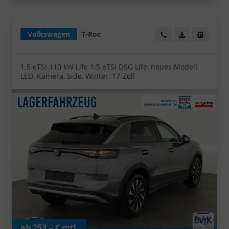
Volkswagen
T-Roc
Wir rufen Sie an!
PDF-Datei, Fa
Angebot
1.5 eTSI 110 kW Life 1.5 eTSI DSG Life, neues Modell,
LED, Kamera, Side, Winter, 17-Zoll
ab 253,– € mtl.