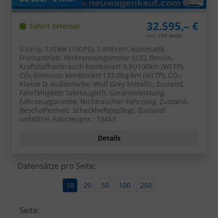
32.595,– €
Sofort lieferbar
incl. 19% MwSt.
5-türig, 110 kW (150 PS), 1.498 cm³, Automatik,
Frontantrieb, Verbrennungsmotor (ICE), Benzin,
Kraftstoffverbrauch kombiniert 5,9 l/100km (WLTP),
CO₂-Emission kombiniert 133.00 g/km (WLTP), CO₂-
Klasse D, Außenfarbe: Wolf Grey Metallic, Zustand,
Fahrfähigkeit: fahrtauglich, Garantieleistung:
Fahrzeuggarantie, Nichtraucher-Fahrzeug, Zustand,
Beschaffenheit: Scheckheftgepflegt, Zustand:
unfallfrei, Fahrzeugnr.: 73453
Details
Datensätze pro Seite:
10
20
50
100
250
Seite: