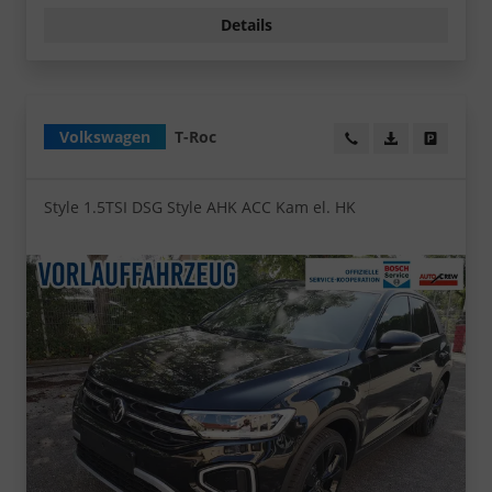
Details
Volkswagen
T-Roc
Wir rufen Sie an!
PDF-Datei, Fa
Angebot
Style 1.5TSI DSG Style AHK ACC Kam el. HK