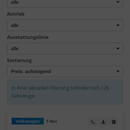
Antrieb
Ausstattungslinie
Sortierung
In Ihrer aktuellen Filterung befinden sich
126
Fahrzeuge:
Volkswagen
T-Roc
Wir rufen Sie an!
PDF-Datei, Fa
Angebot