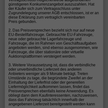
Fahrzeuggarantie, Nichtraucher-Fahrzeug, Zustand,
günstigeren Konkurrenzangebot auszuzahlen. Hat
Beschaffenheit: Scheckheftgepflegt, Zustand:
der Käufer sich zum Vertragsschluss unter
unfallfrei, Fahrzeugnr.: 74599
Zugrundelegung unserer AGB entschlossen, ist er an
diese Erklärung zum vertraglich vereinbarten
Preis gebunden.
Details
2. Das Preisversprechen bezieht sich nur auf neue
EU-Bestellfahrzeuge. Gebrauchte EU-Fahrzeuge,
neue oder gebrauchte Lagerfahrzeuge und
Fahrzeuge, die im Rahmen von Geschäftsaufgaben
Volkswagen
T-Roc
Wir rufen Sie an!
PDF-Datei, Fa
Angebot
angeboten werden, sind ebenso ausgenommen, wie
Fahrzeuge, die über stationäre oder virtuelle
Auktionsplattformen versteigert werden.
1.5 eTSI 110 kW Life 1.5 eTSI DSG Life, neues Modell,
3. Weitere Voraussetzung ist, dass die verbindliche
LED, Kamera, Side, Winter, 17-Zoll
oder unverbindliche Lieferzeit des anderen
Anbieters weniger als 9 Monate beträgt. Treten
Umstände zu tage, die begründete Zweifel an der
Einhaltung der Lieferfrist oder der generellen
Liefermöglichkeit aufkommen lassen, findet das
Preisversprechen ebenfalls keine Anwendung. Es
obliegt dann dem Kaufinteressenten, nachzuweisen,
dass das Fahrzeug tatsächlich innerhalb der
angegebenen Lieferzeit bereitgestellt werden kann