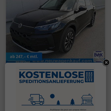
ab 247,– € mtl.
31.840,– €
UVL
:
4 Wochen
incl. 19% MwSt.
5-türig, 110 kW (150 PS), 1.498 cm³, Automatik,
Frontantrieb, Verbrennungsmotor (ICE), Benzin,
Kraftstoffverbrauch kombiniert 5,9 l/100km (WLTP),
CO₂-Emission kombiniert 133.00 g/km (WLTP), CO₂-
Klasse D, Außenfarbe: Grenadillschwarz Metallic,
Zustand, Fahrfähigkeit: fahrtauglich, Garantieleistung:
Fahrzeuggarantie, Nichtraucher-Fahrzeug, Zustand: