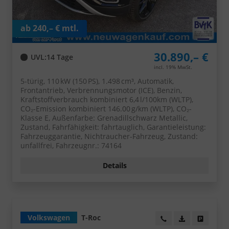
ab 240,– € mtl.
30.890,– €
UVL
:
14 Tage
incl. 19% MwSt.
5-türig, 110 kW (150 PS), 1.498 cm³, Automatik,
Frontantrieb, Verbrennungsmotor (ICE), Benzin,
Kraftstoffverbrauch kombiniert 6,4 l/100km (WLTP),
CO₂-Emission kombiniert 146.00 g/km (WLTP), CO₂-
Klasse E, Außenfarbe: Grenadillschwarz Metallic,
Zustand, Fahrfähigkeit: fahrtauglich, Garantieleistung:
Fahrzeuggarantie, Nichtraucher-Fahrzeug, Zustand:
unfallfrei, Fahrzeugnr.: 74164
Details
Volkswagen
T-Roc
Wir rufen Sie an!
PDF-Datei, Fa
Angebot