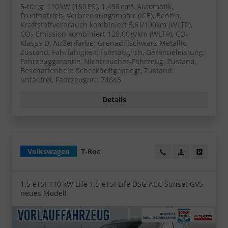
5-türig, 110 kW (150 PS), 1.498 cm³, Automatik,
Frontantrieb, Verbrennungsmotor (ICE), Benzin,
Kraftstoffverbrauch kombiniert 5,6 l/100km (WLTP),
CO₂-Emission kombiniert 128.00 g/km (WLTP), CO₂-
Klasse D, Außenfarbe: Grenadillschwarz Metallic,
Zustand, Fahrfähigkeit: fahrtauglich, Garantieleistung:
Fahrzeuggarantie, Nichtraucher-Fahrzeug, Zustand,
Beschaffenheit: Scheckheftgepflegt, Zustand:
unfallfrei, Fahrzeugnr.: 74643
Details
Volkswagen
T-Roc
Wir rufen Sie an!
PDF-Datei, Fa
Angebot
1.5 eTSI 110 kW Life 1.5 eTSI Life DSG ACC Sunset GV5
neues Modell