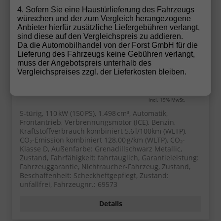
4. Sofern Sie eine Haustürlieferung des Fahrzeugs
wünschen und der zum Vergleich herangezogene
Anbieter hierfür zusätzliche Liefergebühren verlangt,
sind diese auf den Vergleichspreis zu addieren.
Da die Automobilhandel von der Forst GmbH für die
Lieferung des Fahrzeugs keine Gebühren verlangt,
ab 253,– € mtl.
muss der Angebotspreis unterhalb des
Vergleichspreises zzgl. der Lieferkosten bleiben.
32.595,– €
Sofort lieferbar
incl. 19% MwSt.
5-türig, 110 kW (150 PS), 1.498 cm³, Automatik,
Frontantrieb, Verbrennungsmotor (ICE), Benzin,
Kraftstoffverbrauch kombiniert 5,6 l/100km (WLTP),
CO₂-Emission kombiniert 128.00 g/km (WLTP), CO₂-
Klasse D, Außenfarbe: Grenadillschwarz Metallic,
Zustand, Fahrfähigkeit: fahrtauglich, Garantieleistung:
Fahrzeuggarantie, Nichtraucher-Fahrzeug, Zustand,
Beschaffenheit: Scheckheftgepflegt, Zustand:
unfallfrei, Fahrzeugnr.: 69573
Details