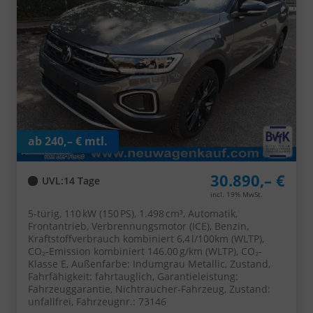
ab 240,– € mtl.
30.890,– €
UVL
:
14 Tage
incl. 19% MwSt.
5-türig, 110 kW (150 PS), 1.498 cm³, Automatik,
Frontantrieb, Verbrennungsmotor (ICE), Benzin,
Kraftstoffverbrauch kombiniert 6,4 l/100km (WLTP),
CO₂-Emission kombiniert 146.00 g/km (WLTP), CO₂-
Klasse E, Außenfarbe: Indumgrau Metallic, Zustand,
Fahrfähigkeit: fahrtauglich, Garantieleistung:
Fahrzeuggarantie, Nichtraucher-Fahrzeug, Zustand:
unfallfrei, Fahrzeugnr.: 73146