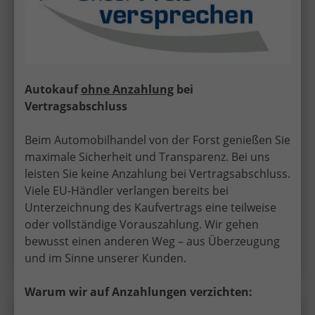
ab 247,– € mtl.
Autokauf
ohne Anzahlung
bei
31.840,– €
UVL
:
4 Wochen
Vertragsabschluss
incl. 19% MwSt.
5-türig, 110 kW (150 PS), 1.498 cm³, Automatik,
Beim Automobilhandel von der Forst genießen Sie
Frontantrieb, Verbrennungsmotor (ICE), Benzin,
Kraftstoffverbrauch kombiniert 5,9 l/100km (WLTP),
maximale Sicherheit und Transparenz. Bei uns
CO₂-Emission kombiniert 133.00 g/km (WLTP), CO₂-
leisten Sie keine Anzahlung bei Vertragsabschluss.
Klasse D, Außenfarbe: Wolfgrau, Zustand,
Viele EU-Händler verlangen bereits bei
Fahrfähigkeit: fahrtauglich, Garantieleistung:
Fahrzeuggarantie, Nichtraucher-Fahrzeug, Zustand:
Unterzeichnung des Kaufvertrags eine teilweise
unfallfrei, Fahrzeugnr.: 72885
oder vollständige Vorauszahlung. Wir gehen
bewusst einen anderen Weg – aus Überzeugung
Details
und im Sinne unserer Kunden.
Warum wir auf Anzahlungen verzichten: