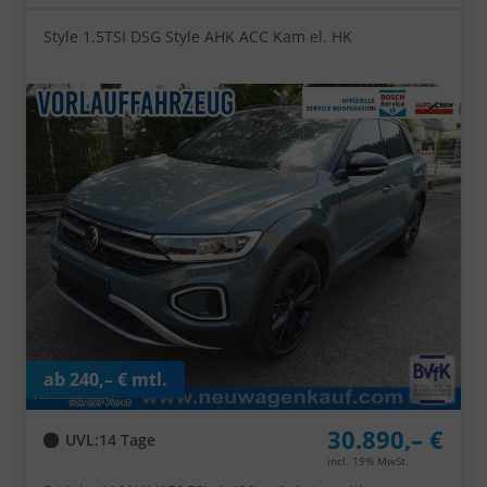
Style 1.5TSI DSG Style AHK ACC Kam el. HK
ab 240,– € mtl.
30.890,– €
UVL
:
14 Tage
incl. 19% MwSt.