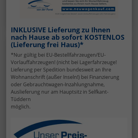
unfallfrei, Fahrzeugnr.: 72456
Details
INKLUSIVE Lieferung zu Ihnen
nach Hause ab sofort KOSTENLOS
(Lieferung frei Haus)*
Volkswagen
T-Roc
Wir rufen Sie an!
PDF-Datei, Fa
Angebot
*Nur gültig bei EU-Bestellfahrzeugen/EU-
Vorlauffahrzeugen! (nicht bei Lagerfahrzeuge!
1.5 eTSI 110 kW Life 1.5 eTSI Life DSG ACC Sunset GV5
Lieferung per Spedition bundesweit an Ihre
neues Modell
Wohnanschrift (außer Inseln!) bei Finanzierung
oder Gebrauchtwagen-Inzahlungnahme,
Auslieferung nur am Hauptsitz in Selfkant-
Tüddern
möglich.