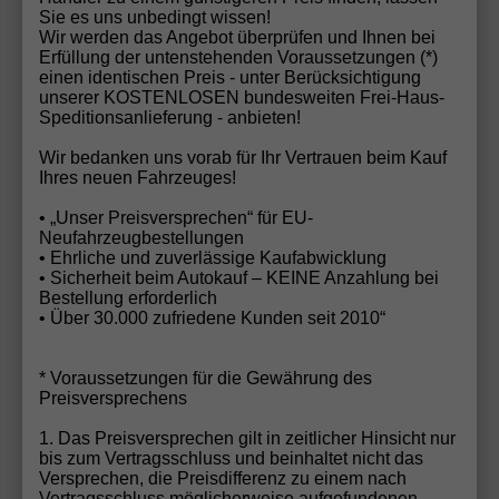
Sie es uns unbedingt wissen!
Wir werden das Angebot überprüfen und Ihnen bei
Erfüllung der untenstehenden Voraussetzungen (*)
einen identischen Preis - unter Berücksichtigung
unserer KOSTENLOSEN bundesweiten Frei-Haus-
Speditionsanlieferung - anbieten!
Wir bedanken uns vorab für Ihr Vertrauen beim Kauf
Ihres neuen Fahrzeuges!
• „Unser Preisversprechen“ für EU-
Neufahrzeugbestellungen
• Ehrliche und zuverlässige Kaufabwicklung
• Sicherheit beim Autokauf – KEINE Anzahlung bei
ab 250,– € mtl.
Bestellung erforderlich
• Über 30.000 zufriedene Kunden seit 2010“
32.140,– €
Sofort lieferbar
incl. 19% MwSt.
* Voraussetzungen für die Gewährung des
5-türig, 110 kW (150 PS), 1.498 cm³, Automatik,
Preisversprechens
Frontantrieb, Verbrennungsmotor (ICE), Benzin,
Kraftstoffverbrauch kombiniert 5,6 l/100km (WLTP),
1. Das Preisversprechen gilt in zeitlicher Hinsicht nur
CO₂-Emission kombiniert 128.00 g/km (WLTP), CO₂-
bis zum Vertragsschluss und beinhaltet nicht das
Klasse D, Außenfarbe: Grenadillschwarz Metallic,
Versprechen, die Preisdifferenz zu einem nach
Zustand, Fahrfähigkeit: fahrtauglich, Garantieleistung:
Vertragsschluss möglicherweise aufgefundenen