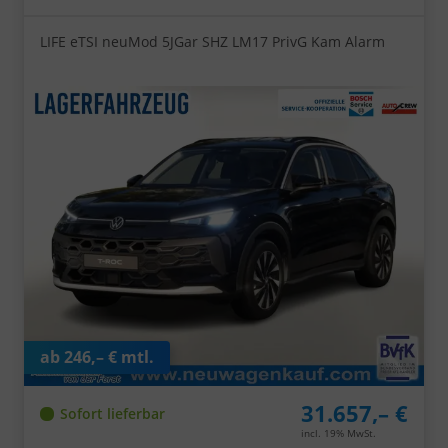
LIFE eTSI neuMod 5JGar SHZ LM17 PrivG Kam Alarm
ab 246,– € mtl.
31.657,– €
Sofort lieferbar
incl. 19% MwSt.