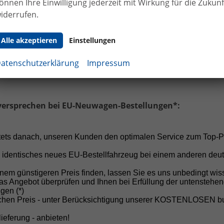
önnen Ihre Einwilligung jederzeit mit Wirkung für die Zukunf
 Haltung:
Von Anzahlungen vor Vertragsabschluss raten 
iderrufen.
h ab!
60 
Alle akzeptieren
Einstellungen
cheiden Sie sich für Sicherheit, Fairness und einen professi
 ersten Gespräch bis zur Fahrzeugübergabe.
atenschutzerklärung
Impressum
vorh
versprechen bei EU-Neuwagen-Bestellungen*:
vorh
vorh
stets danach, unseren Kunden den optimalen Service zum Top-P
vorh
 identisches neues EU-Bestellfahrzeug bei einem anderen deu
 Sonnenblenden auf Fahrer- und Beifahrerseite mit Make-up-Spiegel
amaglasdach), Leseleuchten vorne und hinten
vorh
nem günstigeren Preis finden, lassen Sie es uns unbedingt wis
0:40
vorh
as Angebot überprüfen und Ihnen bei Erfüllung der untenstehe
gen (*)
vorh
schen Preis - unter Berücksichtigung unserer KOSTENLOSEN 
vorh
ieferung - anbieten!