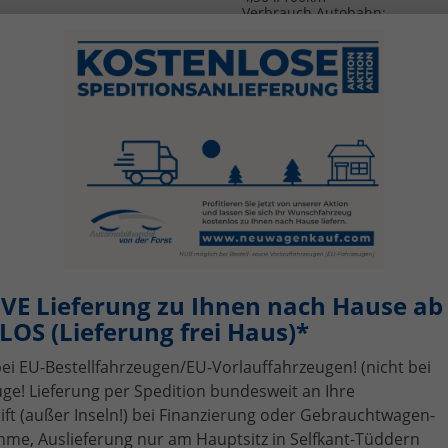
Verbrauch Autobahn:
5,40 l/100km
CO
-Emissionen:
116,00 g/km
2
CO
-Klasse:
D
2
Energiekosten bei 15.000 km p
Download
Jahr:
1.334,16 €
CO2 Kosten (niedrig)
(Kosten
:
1.044,- €
Durchschnitt 10 Jahre)
CO2 Kosten (mittel)
(Kosten
:
2.479,50 €
Durchschnitt 10 Jahre)
CO2 Kosten (hoch)
(Kosten
:
3.828,- €
Durchschnitt 10 Jahre)
Jahressteuer:
62,- €
VE Lieferung zu Ihnen nach Hause ab 
OS (Lieferung frei Haus)*
bei EU-Bestellfahrzeugen/EU-Vorlauffahrzeugen! (nicht bei
nstig bei Automobilhandel von
ge! Lieferung per Spedition bundesweit an Ihre
t (außer Inseln!) bei Finanzierung oder Gebrauchtwagen-
me, Auslieferung nur am Hauptsitz in Selfkant-Tüddern