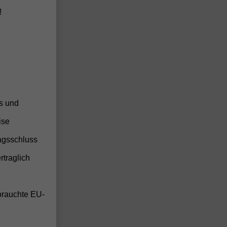
anden
!
anden
anden
anden
anden
ss und
ise
anden
agsschluss
anden
anden
rtraglich
anden
anden
brauchte EU-
anden
anden