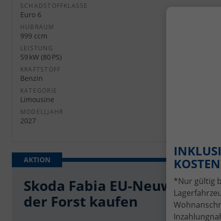
SCHADSTOFFKLASSE
Euro 6
HUBRAUM
999 ccm
LEISTUNG
59 kW (80 PS)
KRAFTSTOFF
Benzin
KATEGORIE
Limousine
MODELLJAHR
2027
INKLUSI
KOSTENL
*Nur gültig 
Skoda Fabia EU-Neuwagen gü
Lagerfahrzeu
der Forst kaufen
Wohnanschrif
Inzahlungnah