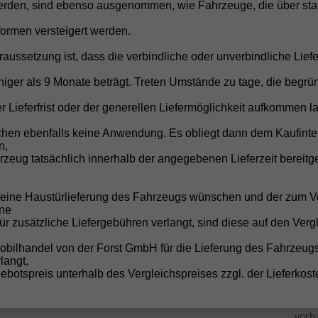
vorh
rden, sind ebenso ausgenommen, wie Fahrzeuge, die über stat
vorh
formen versteigert werden.
vorh
raussetzung ist, dass die verbindliche oder unverbindliche Liefe
ab Erstzulassung/Garantieanmeldung bzw. max. 100.000 km (was zue
ilometerbegrenzung!)
vorh
iger als 9 Monate beträgt. Treten Umstände zu tage, die begrü
rzu erfüllt werden!)
vorh
r Lieferfrist oder der generellen Liefermöglichkeit aufkommen la
vorh
chen ebenfalls keine Anwendung. Es obliegt dann dem Kaufinte
n,
zeug tatsächlich innerhalb der angegebenen Lieferzeit bereitge
ifung 185/65 R15
vorh
10KW DSG)
vorh
e eine Haustürlieferung des Fahrzeugs wünschen und der zum V
ne
vorh
für zusätzliche Liefergebühren verlangt, sind diese auf den Verg
vorh
obilhandel von der Forst GmbH für die Lieferung des Fahrzeug
vorh
langt,
botspreis unterhalb des Vergleichspreises zzgl. der Lieferkost
se in Wagenfarbe lackiert
vorh
vorh
vorh