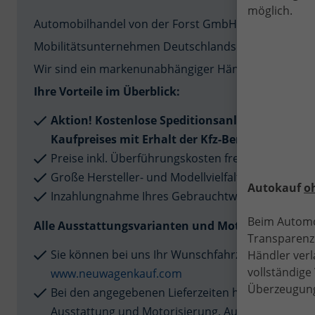
möglich.
Automobilhandel von der Forst GmbH ist eines der b
Mobilitätsunternehmen Deutschlands. Profitieren Si
Wir sind ein markenunabhängiger Händler und könne
Ihre Vorteile im Überblick:
Aktion! Kostenlose Speditionsanlieferung zu 
Kaufpreises mit Erhalt der Kfz-Bereitstellungsa
Preise inkl. Überführungskosten frei Hauptnieder
Große Hersteller- und Modellvielfalt
Autokauf
o
Inzahlungnahme Ihres Gebrauchtwagens
Beim Automo
Alle Ausstattungsvarianten und Motorisierungen 
Transparenz.
Sie können bei uns Ihr Wunschfahrzeug nach Ihren
Händler verl
vollständig
www.neuwagenkauf.com
Überzeugung
Bei den angegebenen Lieferzeiten handelt es sich 
Ausstattung und Motorisierung. Aufgrund von Ver