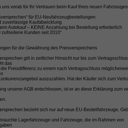
vorh
 uns vorab für Ihr Vertrauen beim Kauf Ihres neuen Fahrzeuges
isversprechen“ für EU-Neufahrzeugbestellungen
nd zuverlässige Kaufabwicklung
eisprecheinrichtung, 4 Lautsprecher
vorh
beim Autokauf – KEINE Anzahlung bei Bestellung erforderlich
vorh
0 zufriedene Kunden seit 2010“
vorh
ungen für die Gewährung des Preisversprechens
vorh
ersprechen gilt in zeitlicher Hinsicht nur bis zum Vertragsschlu
cht das
 die Preisdifferenz zu einem nach Vertragsschluss möglicherwe
vorh
en
Konkurrenzangebot auszuzahlen. Hat der Käufer sich zum Vertr
ifahrerairbag
vorh
vorh
g unserer AGB entschlossen, ist er an diese Erklärung zum ve
g
vorh
en.
vorh
versprechen bezieht sich nur auf neue EU-Bestellfahrzeuge. Ge
vorh
brauchte Lagerfahrzeuge und Fahrzeuge, die im Rahmen von
vorh
fgaben