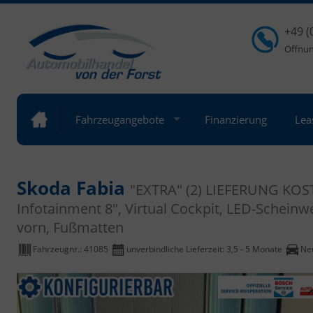
+49 (
Öffnung
Fahrzeugangebote
Finanzierung
Lea
Skoda Fabia
"EXTRA" (2) LIEFERUNG KOST
Infotainment 8", Virtual Cockpit, LED-Schein
vorn, Fußmatten
Fahrzeugnr.:
41085
unverbindliche Lieferzeit: 3,5 - 5 Monate
Ne