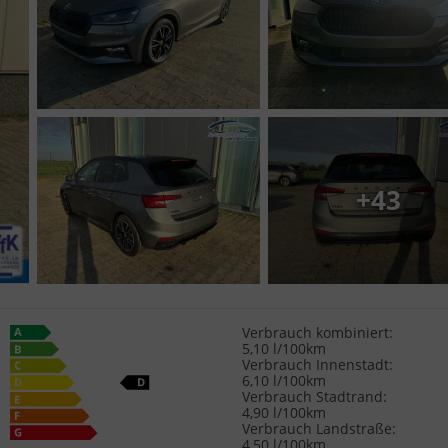
+43
Verbrauch kombiniert:
5,10 l/100km
Verbrauch Innenstadt:
6,10 l/100km
Verbrauch Stadtrand:
4,90 l/100km
Verbrauch Landstraße:
4,50 l/100km