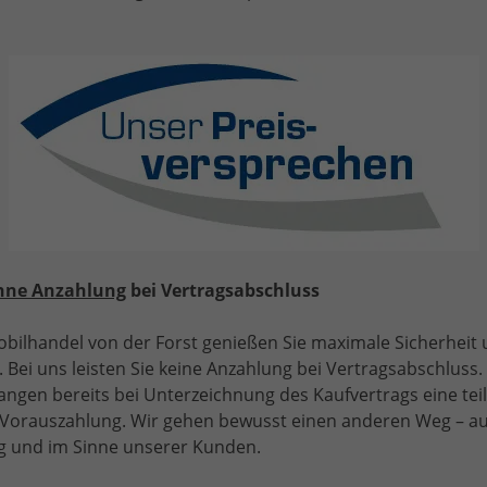
eliebtesten
e von unseren Top Konditionen bei Kauf oder Finanzierung.
n Sie deshalb absolut fair und unabhängig beraten.
Ihrem Wohnsitz (nur möglich gegen Vorab- Überweisung d
nzeige; nur möglich bei Bestell- und Vorlauffahrzeugen).
lassung in D-52538 Selfkant-Tüddern
hne Anzahlung
bei Vertragsabschluss
bilhandel von der Forst genießen Sie maximale Sicherheit
bestellbar:
 Bei uns leisten Sie keine Anzahlung bei Vertragsabschluss. 
 Vorstellungen bestellen. Den Konfigurator finden Sie auf
angen bereits bei Unterzeichnung des Kaufvertrags eine tei
e Vorauszahlung. Wir gehen bewusst einen anderen Weg – a
 und im Sinne unserer Kunden.
um die Regel-Lieferzeiten diese variieren je nach gewünscht
sorgungsengpässen in der Produktion kann die tatsächlich