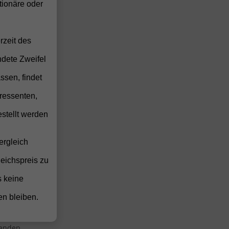
anden
ionäre oder
anden
anden
rzeit des
rst
anden
ndete Zweifel
anden
ssen, findet
anden
ressenten,
stellt werden
anden
anden
ergleich
anden
leichspreis zu
anden
s keine
anden
en bleiben.
anden
anden
anden