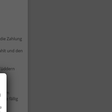
die Zahlung
ahlt und den
-Tüddern
 beim
d
ese fällig
e