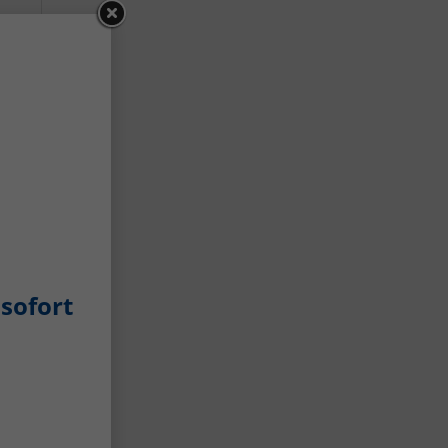
ro
sofort