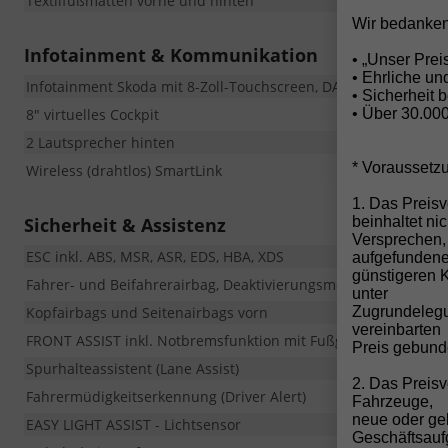
Textilfußmatten vorne und hinten
Wir bedanken
Infotainment & Kommunikation
• „Unser Pre
• Ehrliche u
Infotainment Skoda mit 8-Zoll-Touchscreen, DAB, Bluetooth-Fr
• Sicherheit 
8" virtuelles Cockpit
• Über 30.00
2 Lautsprecher hinten
* Voraussetz
Wireless (drahtlos) SmartLink
1. Das Preisv
Sicherheit & Assistenz
beinhaltet ni
Versprechen,
ESC inkl. ABS, MSR, ASR, EDS, HBA, XDS
aufgefunden
günstigeren 
Fahrer- und Beifahrerairbag, Deaktivierungsmöglichkeit für Be
unter
Kopfairbags und Seitenairbags vorn
Zugrundelegun
vereinbarten
FRONT ASSIST inkl. Notbremsfunktion mit Fußgängererkennun
Preis gebund
Spurhalteassistent (Lane Assist)
2. Das Preis
Fahrermüdigkeitserkennung (Driver Alert)
Fahrzeuge,
neue oder ge
EASY LIGHT ASSIST - Lichtsensor
Geschäftsau