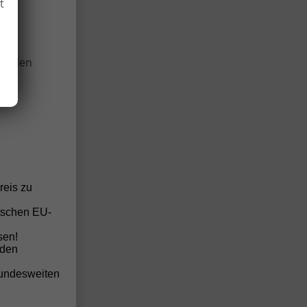
t
wir
5
Monate
onellen
anden
anden
anden
reis zu
anden
tschen EU-
n,
anden
sen!
anden
nden
anden
bundesweiten
anden