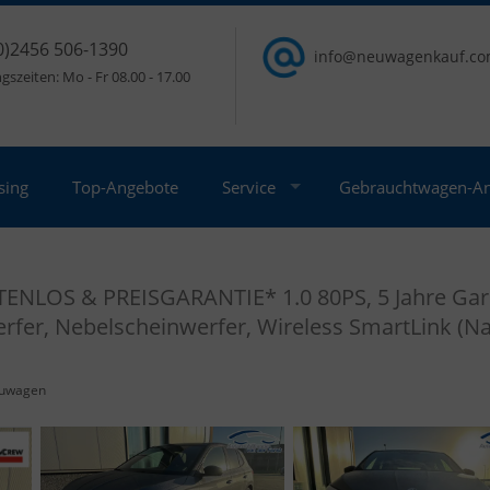
0)2456 506-1390
info@neuwagenkauf.c
szeiten: Mo - Fr 08.00 - 17.00
sing
Top-Angebote
Service
Gebrauchtwagen-A
ENLOS & PREISGARANTIE* 1.0 80PS, 5 Jahre Gara
werfer, Nebelscheinwerfer, Wireless SmartLink (
uwagen