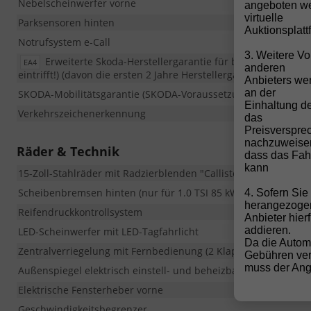
Nebelscheinwerfer vorne
angeboten we
virtuelle
Parksensoren hinten
Auktionsplatt
Notrufsystem e-Call
3. Weitere Vo
Erweiterte Skoda-Herstellergarantie für bis zu 5 Jahre 
EA4
anderen
eintrifft!) (davon die ersten 2 Jahre Herstellergarantie ohne K
Anbieters wen
an der
SKODA-Mobilitätsgarantie (SKODA-Voraussetzungen müssen hie
Einhaltung de
Verkehrszeichenerkennung
das
Preisverspre
nachzuweise
Räder & Technik
dass das Fahr
kann
15-Zoll-Stahlräder mit Radzierblenden "Callisto", 5,5Jx15, Bere
Scheibenbremsen hinten (nur für 1.0 TSI 85 kW und 1.5 TSI 1
4. Sofern Si
herangezoge
Reifendruckkontrollsystem
Anbieter hier
addieren.
LED-Scheinwerfer mit LED-Tagfahrlicht
Da die Autom
Zentralverriegelung mit Fernbedienung (2 Klappschlüssel)
Gebühren ver
muss der Ange
Außenspiegel elektrisch einstell- und beheizbar, Spiegelgehäu
Elektrische Fensterheber vorne
Geschwindigkeitsbegrenzer