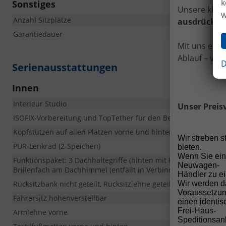
k
Sonstiges
Unsere klare
w
Anzahl Sitzplätze
ausdrücklic
Garantiedauer
Mit uns ents
Ablauf – vom
D
Serienausstattungen
Innen
Interieur Studio
Unser Preis
ISOFIX-Vorbereitung und TopTether für den Beifahrersitz
Kopfstützen auf allen Plätzen vorne und hinten
Wir streben 
PUR-Lenkrad (2-Speichen)
bieten.
Wenn Sie ein
Funktionspaket: 3 Dachhaltegriffe (hinten mit Kleiderhaken),
Neuwagen-
Brillenfach am Dachhimmel (entfällt in Verbindung mit Panor
Händler zu ei
Rücksitzbank nicht geteilt, Rücksitzlehne geteilt umklappbar 6
Wir werden d
Voraussetzun
Fahrersitz höhenverstellbar
einen identi
Frei-Haus-
Armlehne vorne
Speditionsanl