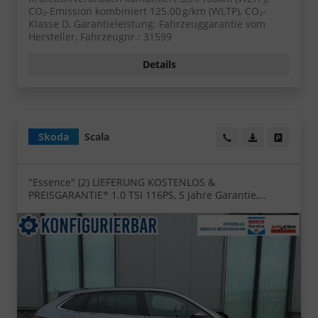
CO₂-Emission kombiniert 125.00 g/km (WLTP), CO₂-
Klasse D, Garantieleistung: Fahrzeuggarantie vom
Hersteller, Fahrzeugnr.: 31599
Details
Skoda
Scala
Wir rufen Sie an!
PDF-Datei, Fa
Angebot
"Essence" (2) LIEFERUNG KOSTENLOS &
PREISGARANTIE* 1.0 TSI 116PS, 5 Jahre Garantie,
Klimaanlage, Parksensoren hinten, Infotainment 8",
Full-LED-Scheinwerfer, Virtual Cockpit 8"