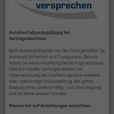
18.990,– €
UVL
: 4 - 5 Monate
incl. 19% MwSt.
5-türig, 1.0 TSI ; 85KW/115PS ; 6-Gang-Schaltgetriebe,
85 kW (116 PS), 999 cm³, 3 Zylinder, Schalt. 6-Gang,
Frontantrieb, Verbrennungsmotor (ICE), Benzin,
Kraftstoffverbrauch kombiniert 5,6 l/100km (WLTP),
Autokauf
ohne Anzahlung
bei
CO₂-Emission kombiniert 127.00 g/km (WLTP), CO₂-
Vertragsabschluss
Klasse D, Garantieleistung: Fahrzeuggarantie vom
Hersteller, Fahrzeugnr.: 31743
Beim Automobilhandel von der Forst genießen Sie
Details
maximale Sicherheit und Transparenz. Bei uns
leisten Sie keine Anzahlung bei Vertragsabschluss.
Viele EU-Händler verlangen bereits bei
Unterzeichnung des Kaufvertrags eine teilweise
Skoda
Scala
Wir rufen Sie an!
PDF-Datei, Fa
Angebot
oder vollständige Vorauszahlung. Wir gehen
bewusst einen anderen Weg – aus Überzeugung
und im Sinne unserer Kunden.
"Sondermodell EXTRA" (2) LIEFERUNG KOSTENLOS &
PREISGARANTIE* 1.0 TSI 116PS, 5 Jahre Garantie, 16"
Alu, Parksensoren hinten, Rückfahrkamera,
Warum wir auf Anzahlungen verzichten:
Sitzheizung, Climatronic, SunSet, Tempomat, Radio 8"
+ Smartlink, Full-LED-Scheinwerfer, NSW, Virtual