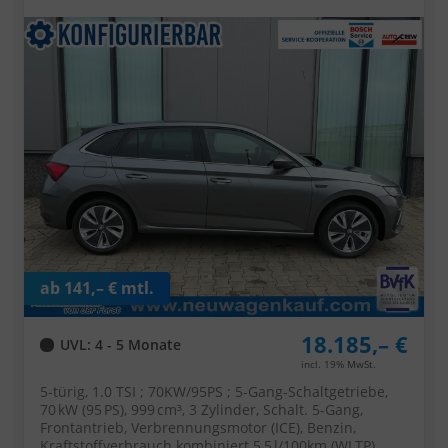
Alu, Parksensoren hinten, Rückfahrkamera,
Sitzheizung, Climatronic, SunSet, Tempomat, Radio 8"
+ Smartlink, Full-LED-Scheinwerfer, NSW, Virtual
Cockpit, Armlehne, M-Lederlenkrad, Easy Start
ab 141,– € mtl.
18.185,– €
UVL
: 4 - 5 Monate
incl. 19% MwSt.
5-türig, 1.0 TSI ; 70KW/95PS ; 5-Gang-Schaltgetriebe,
70 kW (95 PS), 999 cm³, 3 Zylinder, Schalt. 5-Gang,
Frontantrieb, Verbrennungsmotor (ICE), Benzin,
Kraftstoffverbrauch kombiniert 5,5 l/100km (WLTP),