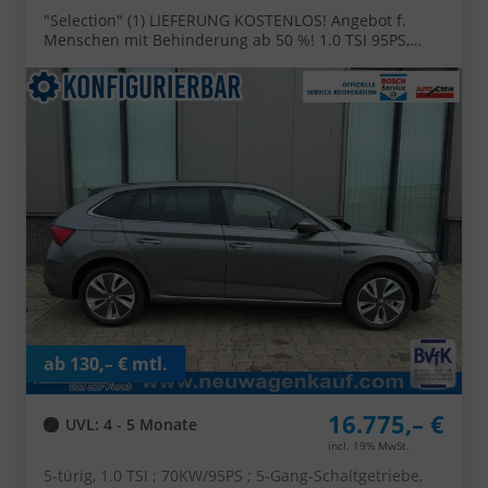
"Selection" (1) LIEFERUNG KOSTENLOS! Angebot f.
Menschen mit Behinderung ab 50 %! 1.0 TSI 95PS,
Klimaanlage, Parksensoren hinten, Winter-Paket, LED-
Scheinwerfer, Tempomat, Virtual Cockpit, Radio 8",
Nebelscheinwerfer
ab 130,– € mtl.
16.775,– €
UVL
: 4 - 5 Monate
incl. 19% MwSt.
5-türig, 1.0 TSI ; 70KW/95PS ; 5-Gang-Schaltgetriebe,