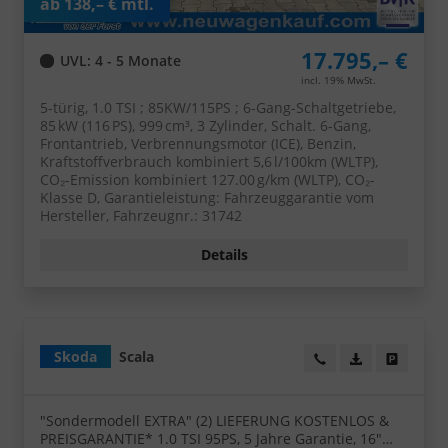
ab 138,– € mtl.
17.795,– €
UVL
: 4 - 5 Monate
incl. 19% MwSt.
5-türig, 1.0 TSI ; 85KW/115PS ; 6-Gang-Schaltgetriebe,
85 kW (116 PS), 999 cm³, 3 Zylinder, Schalt. 6-Gang,
Frontantrieb, Verbrennungsmotor (ICE), Benzin,
Kraftstoffverbrauch kombiniert 5,6 l/100km (WLTP),
CO₂-Emission kombiniert 127.00 g/km (WLTP), CO₂-
Klasse D, Garantieleistung: Fahrzeuggarantie vom
Hersteller, Fahrzeugnr.: 31742
Details
Skoda
Scala
Wir rufen Sie an!
PDF-Datei, Fa
Angebot
"Sondermodell EXTRA" (2) LIEFERUNG KOSTENLOS &
PREISGARANTIE* 1.0 TSI 95PS, 5 Jahre Garantie, 16"