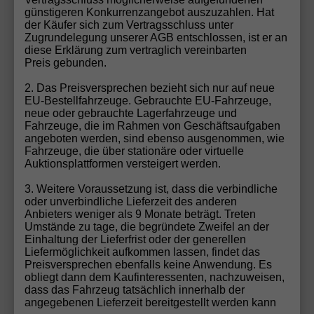
günstigeren Konkurrenzangebot auszuzahlen. Hat
der Käufer sich zum Vertragsschluss unter
LED SHZ PDC VirtC LaneA Gar5J/100k Reserve
Zugrundelegung unserer AGB entschlossen, ist er an
diese Erklärung zum vertraglich vereinbarten
Preis gebunden.
2. Das Preisversprechen bezieht sich nur auf neue
EU-Bestellfahrzeuge. Gebrauchte EU-Fahrzeuge,
neue oder gebrauchte Lagerfahrzeuge und
Fahrzeuge, die im Rahmen von Geschäftsaufgaben
angeboten werden, sind ebenso ausgenommen, wie
Fahrzeuge, die über stationäre oder virtuelle
Auktionsplattformen versteigert werden.
3. Weitere Voraussetzung ist, dass die verbindliche
oder unverbindliche Lieferzeit des anderen
Anbieters weniger als 9 Monate beträgt. Treten
Umstände zu tage, die begründete Zweifel an der
Einhaltung der Lieferfrist oder der generellen
ab 154,– € mtl.
Liefermöglichkeit aufkommen lassen, findet das
Preisversprechen ebenfalls keine Anwendung. Es
obliegt dann dem Kaufinteressenten, nachzuweisen,
19.791,– €
dass das Fahrzeug tatsächlich innerhalb der
UVL
:
11.09.2026
angegebenen Lieferzeit bereitgestellt werden kann
incl. 19% MwSt.