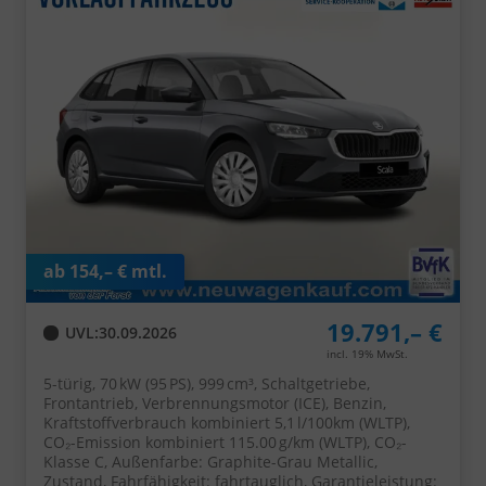
ab 154,– € mtl.
19.791,– €
UVL
:
30.09.2026
incl. 19% MwSt.
5-türig, 70 kW (95 PS), 999 cm³, Schaltgetriebe,
Frontantrieb, Verbrennungsmotor (ICE), Benzin,
Kraftstoffverbrauch kombiniert 5,1 l/100km (WLTP),
CO₂-Emission kombiniert 115.00 g/km (WLTP), CO₂-
Klasse C, Außenfarbe: Graphite-Grau Metallic,
Zustand, Fahrfähigkeit: fahrtauglich, Garantieleistung: