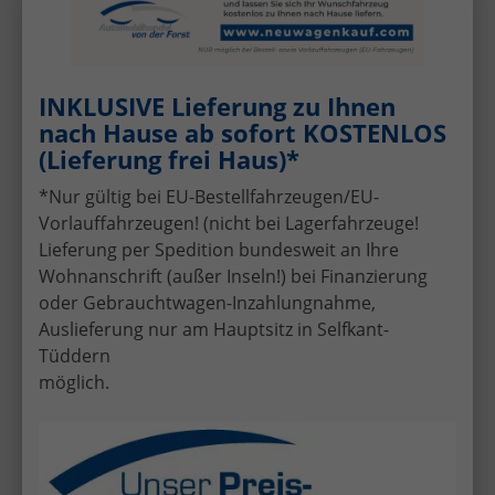
Skoda
Scala
Wir rufen Sie an!
PDF-Datei, Fa
Angebot
INKLUSIVE Lieferung zu Ihnen
"Top Selection" (1) LIEFERUNG KOSTENLOS! Angebot f.
Menschen mit Behinderung ab 50 %! 1.0 TSI 115PS,
nach Hause ab sofort KOSTENLOS
16"-Leichtmetallräder, Climatronic, Verlängerte
(Lieferung frei Haus)*
Heckscheibe, SunSet, Parksensoren hinten, Winter-
Paket, M-Lederlenkrad beheizt, LED-Scheinwerfer,
*Nur gültig bei EU-Bestellfahrzeugen/EU-
Tempomat, Virtual Cockpit, Radio 8", SmartLink,
Vorlauffahrzeugen! (nicht bei Lagerfahrzeuge!
Lieferung per Spedition bundesweit an Ihre
Wohnanschrift (außer Inseln!) bei Finanzierung
oder Gebrauchtwagen-Inzahlungnahme,
Auslieferung nur am Hauptsitz in Selfkant-
Tüddern
möglich.
ab 148,– € mtl.