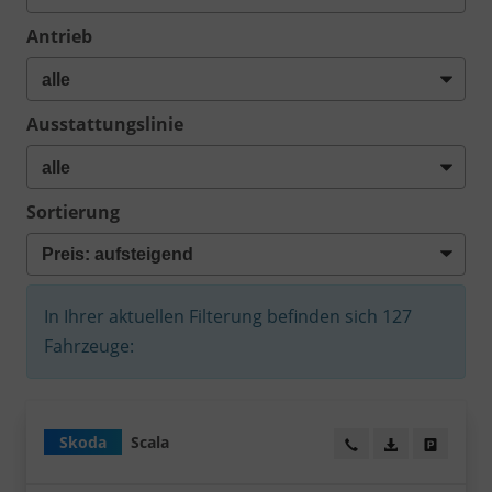
Antrieb
Ausstattungslinie
Sortierung
In Ihrer aktuellen Filterung befinden sich
127
Fahrzeuge:
Skoda
Scala
Wir rufen Sie an!
PDF-Datei, Fa
Angebot