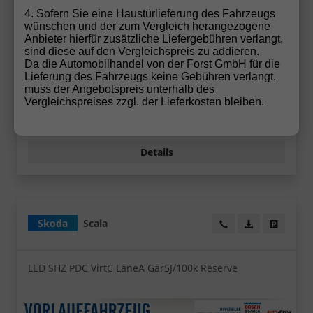
5-türig, 70 kW (95 PS), 999 cm³, Schaltgetriebe,
4. Sofern Sie eine Haustürlieferung des Fahrzeugs
Frontantrieb, Verbrennungsmotor (ICE), Benzin,
wünschen und der zum Vergleich herangezogene
Kraftstoffverbrauch kombiniert 5,1 l/100km (WLTP),
Anbieter hierfür zusätzliche Liefergebühren verlangt,
CO₂-Emission kombiniert 115.00 g/km (WLTP), CO₂-
sind diese auf den Vergleichspreis zu addieren.
Klasse C, Außenfarbe: Smokey Diamond-Silber
Da die Automobilhandel von der Forst GmbH für die
Metallic, Zustand, Fahrfähigkeit: fahrtauglich,
Lieferung des Fahrzeugs keine Gebühren verlangt,
Garantieleistung: Fahrzeuggarantie, Nichtraucher-
muss der Angebotspreis unterhalb des
Fahrzeug, Zustand, Beschaffenheit:
Vergleichspreises zzgl. der Lieferkosten bleiben.
Scheckheftgepflegt, Zustand: unfallfrei, Fahrzeugnr.:
73745
Details
Skoda
Scala
Wir rufen Sie an!
PDF-Datei, Fa
Angebot
LED SHZ PDC VirtC LaneA Gar5J/100k Reserve