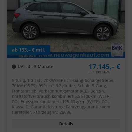
ab 133,– € mtl.
17.145,– €
UVL
: 4 - 5 Monate
incl. 19% MwSt.
5-türig, 1.0 TSI ; 70KW/95PS ; 5-Gang-Schaltgetriebe,
70 kW (95 PS), 999 cm³, 3 Zylinder, Schalt. 5-Gang,
Frontantrieb, Verbrennungsmotor (ICE), Benzin,
Kraftstoffverbrauch kombiniert 5,5 l/100km (WLTP),
CO₂-Emission kombiniert 125.00 g/km (WLTP), CO₂-
Klasse D, Garantieleistung: Fahrzeuggarantie vom
Hersteller, Fahrzeugnr.: 28086
Details