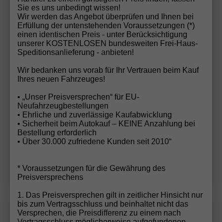
Sie es uns unbedingt wissen!
Wir werden das Angebot überprüfen und Ihnen bei
Erfüllung der untenstehenden Voraussetzungen (*)
einen identischen Preis - unter Berücksichtigung
ab 153,– € mtl.
unserer KOSTENLOSEN bundesweiten Frei-Haus-
Speditionsanlieferung - anbieten!
19.740,– €
UVL
: 4 - 5 Monate
Wir bedanken uns vorab für Ihr Vertrauen beim Kauf
incl. 19% MwSt.
Ihres neuen Fahrzeuges!
5-türig, 1.0 TSI ; 70KW/95PS ; 5-Gang-Schaltgetriebe,
• „Unser Preisversprechen“ für EU-
70 kW (95 PS), 999 cm³, 3 Zylinder, Schalt. 5-Gang,
Neufahrzeugbestellungen
Frontantrieb, Verbrennungsmotor (ICE), Benzin,
• Ehrliche und zuverlässige Kaufabwicklung
Kraftstoffverbrauch kombiniert 5,5 l/100km (WLTP),
• Sicherheit beim Autokauf – KEINE Anzahlung bei
CO₂-Emission kombiniert 125.00 g/km (WLTP), CO₂-
Bestellung erforderlich
Klasse D, Garantieleistung: Fahrzeuggarantie vom
• Über 30.000 zufriedene Kunden seit 2010“
Hersteller, Fahrzeugnr.: 31602
Details
* Voraussetzungen für die Gewährung des
Preisversprechens
1. Das Preisversprechen gilt in zeitlicher Hinsicht nur
bis zum Vertragsschluss und beinhaltet nicht das
Skoda
Scala
Versprechen, die Preisdifferenz zu einem nach
Wir rufen Sie an!
PDF-Datei, Fa
Angebot
Vertragsschluss möglicherweise aufgefundenen