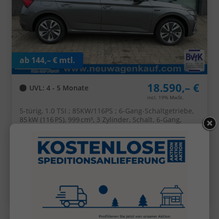
ab 144,– € mtl.
18.590,– €
UVL
: 4 - 5 Monate
incl. 19% MwSt.
5-türig, 1.0 TSI ; 85KW/116PS ; 6-Gang-Schaltgetriebe,
85 kW (116 PS), 999 cm³, 3 Zylinder, Schalt. 6-Gang,
Frontantrieb, Verbrennungsmotor (ICE), Benzin,
Kraftstoffverbrauch kombiniert 5,6 l/100km (WLTP),
CO₂-Emission kombiniert 127.00 g/km (WLTP), CO₂-
Klasse D, Garantieleistung: Fahrzeuggarantie vom
Hersteller, Fahrzeugnr.: 28087
Details