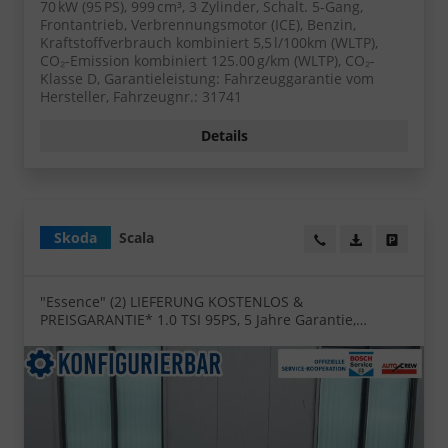
70 kW (95 PS), 999 cm³, 3 Zylinder, Schalt. 5-Gang,
Frontantrieb, Verbrennungsmotor (ICE), Benzin,
Kraftstoffverbrauch kombiniert 5,5 l/100km (WLTP),
CO₂-Emission kombiniert 125.00 g/km (WLTP), CO₂-
Klasse D, Garantieleistung: Fahrzeuggarantie vom
Hersteller, Fahrzeugnr.: 31741
Details
Skoda
Scala
Wir rufen Sie an!
PDF-Datei, Fa
Angebot
"Essence" (2) LIEFERUNG KOSTENLOS &
PREISGARANTIE* 1.0 TSI 95PS, 5 Jahre Garantie,
Klimaanlage, Parksensoren hinten, Infotainment 8",
Full-LED-Scheinwerfer, Virtual Cockpit 8"