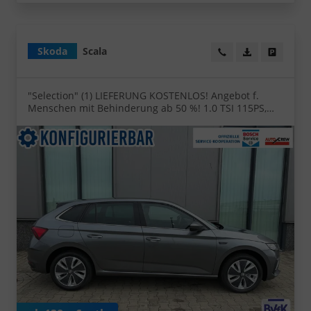
Skoda
Scala
Wir rufen Sie an!
PDF-Datei, Fa
Angebot
"Selection" (1) LIEFERUNG KOSTENLOS! Angebot f.
Menschen mit Behinderung ab 50 %! 1.0 TSI 115PS,
Klimaanlage, Parksensoren hinten, Winter-Paket, LED-
Scheinwerfer, Tempomat, Virtual Cockpit, Radio 8",
Nebelscheinwerfer