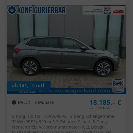
Alu, Parksensoren hinten, Rückfahrkamera,
Sitzheizung, Climatronic, SunSet, Tempomat, Radio 8"
+ Smartlink, Full-LED-Scheinwerfer, NSW, Virtual
Cockpit, Armlehne, M-Lederlenkrad, Easy Start
ab 141,– € mtl.
18.185,– €
UVL
: 4 - 5 Monate
incl. 19% MwSt.
5-türig, 1.0 TSI ; 70KW/95PS ; 5-Gang-Schaltgetriebe,
70 kW (95 PS), 999 cm³, 3 Zylinder, Schalt. 5-Gang,
Frontantrieb, Verbrennungsmotor (ICE), Benzin,
Kraftstoffverbrauch kombiniert 5,5 l/100km (WLTP),