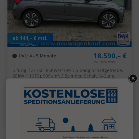
ab 144,– € mtl.
18.590,– €
UVL
: 4 - 5 Monate
incl. 19% MwSt.
5-türig, 1.0 TSI ; 85KW/116PS ; 6-Gang-Schaltgetriebe,
85 kW (116 PS), 999 cm³, 3 Zylinder, Schalt. 6-Gang,
Frontantrieb, Verbrennungsmotor (ICE), Benzin,
Kraftstoffverbrauch kombiniert 5,6 l/100km (WLTP),
CO₂-Emission kombiniert 127.00 g/km (WLTP), CO₂-
Klasse D, Garantieleistung: Fahrzeuggarantie vom
Hersteller, Fahrzeugnr.: 28087
Details