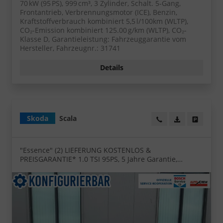
70 kW (95 PS), 999 cm³, 3 Zylinder, Schalt. 5-Gang,
Frontantrieb, Verbrennungsmotor (ICE), Benzin,
Kraftstoffverbrauch kombiniert 5,5 l/100km (WLTP),
CO₂-Emission kombiniert 125.00 g/km (WLTP), CO₂-
Klasse D, Garantieleistung: Fahrzeuggarantie vom
Hersteller, Fahrzeugnr.: 31741
Details
Skoda
Scala
Wir rufen Sie an!
PDF-Datei, Fa
Angebot
"Essence" (2) LIEFERUNG KOSTENLOS &
PREISGARANTIE* 1.0 TSI 95PS, 5 Jahre Garantie,
Klimaanlage, Parksensoren hinten, Infotainment 8",
Full-LED-Scheinwerfer, Virtual Cockpit 8"