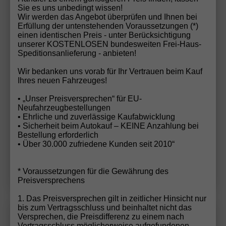
Sie es uns unbedingt wissen!
Wir werden das Angebot überprüfen und Ihnen bei
Erfüllung der untenstehenden Voraussetzungen (*)
einen identischen Preis - unter Berücksichtigung
ab 153,– € mtl.
unserer KOSTENLOSEN bundesweiten Frei-Haus-
Speditionsanlieferung - anbieten!
19.740,– €
UVL
: 4 - 5 Monate
Wir bedanken uns vorab für Ihr Vertrauen beim Kauf
incl. 19% MwSt.
Ihres neuen Fahrzeuges!
5-türig, 1.0 TSI ; 70KW/95PS ; 5-Gang-Schaltgetriebe,
• „Unser Preisversprechen“ für EU-
70 kW (95 PS), 999 cm³, 3 Zylinder, Schalt. 5-Gang,
Neufahrzeugbestellungen
Frontantrieb, Verbrennungsmotor (ICE), Benzin,
• Ehrliche und zuverlässige Kaufabwicklung
Kraftstoffverbrauch kombiniert 5,5 l/100km (WLTP),
• Sicherheit beim Autokauf – KEINE Anzahlung bei
CO₂-Emission kombiniert 125.00 g/km (WLTP), CO₂-
Bestellung erforderlich
Klasse D, Garantieleistung: Fahrzeuggarantie vom
• Über 30.000 zufriedene Kunden seit 2010“
Hersteller, Fahrzeugnr.: 31602
Details
* Voraussetzungen für die Gewährung des
Preisversprechens
1. Das Preisversprechen gilt in zeitlicher Hinsicht nur
bis zum Vertragsschluss und beinhaltet nicht das
Skoda
Scala
Versprechen, die Preisdifferenz zu einem nach
Wir rufen Sie an!
PDF-Datei, Fa
Angebot
Vertragsschluss möglicherweise aufgefundenen