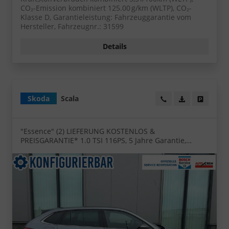
CO₂-Emission kombiniert 125.00 g/km (WLTP), CO₂-
Klasse D, Garantieleistung: Fahrzeuggarantie vom
Hersteller, Fahrzeugnr.: 31599
Details
Skoda
Scala
Wir rufen Sie an!
PDF-Datei, Fa
Angebot
"Essence" (2) LIEFERUNG KOSTENLOS &
PREISGARANTIE* 1.0 TSI 116PS, 5 Jahre Garantie,
Klimaanlage, Parksensoren hinten, Infotainment 8",
Full-LED-Scheinwerfer, Virtual Cockpit 8"