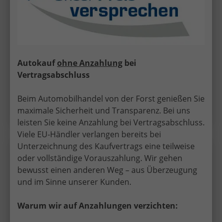
18.990,– €
UVL
: 4 - 5 Monate
incl. 19% MwSt.
5-türig, 1.0 TSI ; 85KW/115PS ; 6-Gang-Schaltgetriebe,
85 kW (116 PS), 999 cm³, 3 Zylinder, Schalt. 6-Gang,
Frontantrieb, Verbrennungsmotor (ICE), Benzin,
Kraftstoffverbrauch kombiniert 5,6 l/100km (WLTP),
Autokauf
ohne Anzahlung
bei
CO₂-Emission kombiniert 127.00 g/km (WLTP), CO₂-
Vertragsabschluss
Klasse D, Garantieleistung: Fahrzeuggarantie vom
Hersteller, Fahrzeugnr.: 31743
Beim Automobilhandel von der Forst genießen Sie
Details
maximale Sicherheit und Transparenz. Bei uns
leisten Sie keine Anzahlung bei Vertragsabschluss.
Viele EU-Händler verlangen bereits bei
Unterzeichnung des Kaufvertrags eine teilweise
Skoda
Scala
Wir rufen Sie an!
PDF-Datei, Fa
Angebot
oder vollständige Vorauszahlung. Wir gehen
bewusst einen anderen Weg – aus Überzeugung
und im Sinne unserer Kunden.
"Sondermodell EXTRA" (2) LIEFERUNG KOSTENLOS &
PREISGARANTIE* 1.0 TSI 116PS, 5 Jahre Garantie, 16"
Alu, Parksensoren hinten, Rückfahrkamera,
Warum wir auf Anzahlungen verzichten:
Sitzheizung, Climatronic, SunSet, Tempomat, Radio 8"
+ Smartlink, Full-LED-Scheinwerfer, NSW, Virtual