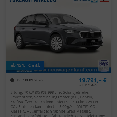
ab 154,– € mtl.
19.791,– €
UVL
:
30.09.2026
incl. 19% MwSt.
5-türig, 70 kW (95 PS), 999 cm³, Schaltgetriebe,
Frontantrieb, Verbrennungsmotor (ICE), Benzin,
Kraftstoffverbrauch kombiniert 5,1 l/100km (WLTP),
CO₂-Emission kombiniert 115.00 g/km (WLTP), CO₂-
Klasse C, Außenfarbe: Graphite-Grau Metallic,
Zustand, Fahrfähigkeit: fahrtauglich, Garantieleistung: