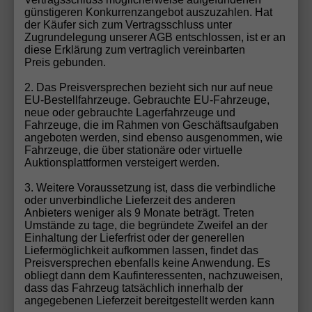
günstigeren Konkurrenzangebot auszuzahlen. Hat
der Käufer sich zum Vertragsschluss unter
LED SHZ PDC VirtC LaneA Gar5J/100k Reserve
Zugrundelegung unserer AGB entschlossen, ist er an
diese Erklärung zum vertraglich vereinbarten
Preis gebunden.
2. Das Preisversprechen bezieht sich nur auf neue
EU-Bestellfahrzeuge. Gebrauchte EU-Fahrzeuge,
neue oder gebrauchte Lagerfahrzeuge und
Fahrzeuge, die im Rahmen von Geschäftsaufgaben
angeboten werden, sind ebenso ausgenommen, wie
Fahrzeuge, die über stationäre oder virtuelle
Auktionsplattformen versteigert werden.
3. Weitere Voraussetzung ist, dass die verbindliche
oder unverbindliche Lieferzeit des anderen
Anbieters weniger als 9 Monate beträgt. Treten
Umstände zu tage, die begründete Zweifel an der
Einhaltung der Lieferfrist oder der generellen
ab 154,– € mtl.
Liefermöglichkeit aufkommen lassen, findet das
Preisversprechen ebenfalls keine Anwendung. Es
obliegt dann dem Kaufinteressenten, nachzuweisen,
19.791,– €
dass das Fahrzeug tatsächlich innerhalb der
UVL
:
11.09.2026
angegebenen Lieferzeit bereitgestellt werden kann
incl. 19% MwSt.