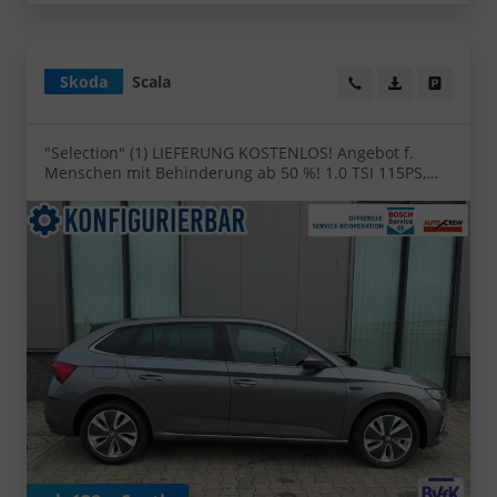
Skoda
Scala
Wir rufen Sie an!
PDF-Datei, Fa
Angebot
"Selection" (1) LIEFERUNG KOSTENLOS! Angebot f.
Menschen mit Behinderung ab 50 %! 1.0 TSI 115PS,
Klimaanlage, Parksensoren hinten, Winter-Paket, LED-
Scheinwerfer, Tempomat, Virtual Cockpit, Radio 8",
Nebelscheinwerfer