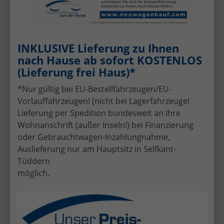
Skoda
Scala
Wir rufen Sie an!
PDF-Datei, Fa
Angebot
INKLUSIVE Lieferung zu Ihnen
"Top Selection" (1) LIEFERUNG KOSTENLOS! Angebot f.
Menschen mit Behinderung ab 50 %! 1.0 TSI 115PS,
nach Hause ab sofort KOSTENLOS
16"-Leichtmetallräder, Climatronic, Verlängerte
(Lieferung frei Haus)*
Heckscheibe, SunSet, Parksensoren hinten, Winter-
Paket, M-Lederlenkrad beheizt, LED-Scheinwerfer,
*Nur gültig bei EU-Bestellfahrzeugen/EU-
Tempomat, Virtual Cockpit, Radio 8", SmartLink,
Vorlauffahrzeugen! (nicht bei Lagerfahrzeuge!
Lieferung per Spedition bundesweit an Ihre
Wohnanschrift (außer Inseln!) bei Finanzierung
oder Gebrauchtwagen-Inzahlungnahme,
Auslieferung nur am Hauptsitz in Selfkant-
Tüddern
möglich.
ab 148,– € mtl.