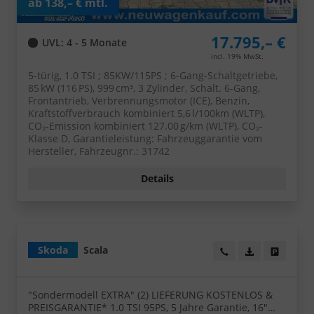
ab 138,– € mtl.
17.795,– €
UVL
: 4 - 5 Monate
incl. 19% MwSt.
5-türig, 1.0 TSI ; 85KW/115PS ; 6-Gang-Schaltgetriebe,
85 kW (116 PS), 999 cm³, 3 Zylinder, Schalt. 6-Gang,
Frontantrieb, Verbrennungsmotor (ICE), Benzin,
Kraftstoffverbrauch kombiniert 5,6 l/100km (WLTP),
CO₂-Emission kombiniert 127.00 g/km (WLTP), CO₂-
Klasse D, Garantieleistung: Fahrzeuggarantie vom
Hersteller, Fahrzeugnr.: 31742
Details
Skoda
Scala
Wir rufen Sie an!
PDF-Datei, Fa
Angebot
"Sondermodell EXTRA" (2) LIEFERUNG KOSTENLOS &
PREISGARANTIE* 1.0 TSI 95PS, 5 Jahre Garantie, 16"