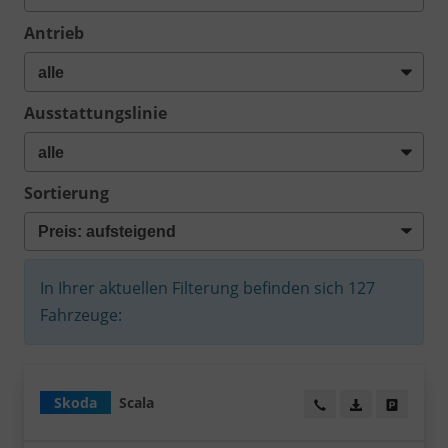
Antrieb
Ausstattungslinie
Sortierung
In Ihrer aktuellen Filterung befinden sich
127
Fahrzeuge:
Skoda
Scala
Wir rufen Sie an!
PDF-Datei, Fa
Angebot