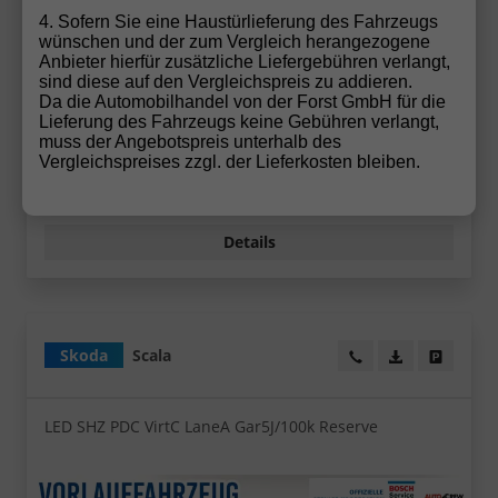
5-türig, 70 kW (95 PS), 999 cm³, Schaltgetriebe,
4. Sofern Sie eine Haustürlieferung des Fahrzeugs
Frontantrieb, Verbrennungsmotor (ICE), Benzin,
wünschen und der zum Vergleich herangezogene
Kraftstoffverbrauch kombiniert 5,1 l/100km (WLTP),
Anbieter hierfür zusätzliche Liefergebühren verlangt,
CO₂-Emission kombiniert 115.00 g/km (WLTP), CO₂-
sind diese auf den Vergleichspreis zu addieren.
Klasse C, Außenfarbe: Smokey Diamond-Silber
Da die Automobilhandel von der Forst GmbH für die
Metallic, Zustand, Fahrfähigkeit: fahrtauglich,
Lieferung des Fahrzeugs keine Gebühren verlangt,
Garantieleistung: Fahrzeuggarantie, Nichtraucher-
muss der Angebotspreis unterhalb des
Fahrzeug, Zustand, Beschaffenheit:
Vergleichspreises zzgl. der Lieferkosten bleiben.
Scheckheftgepflegt, Zustand: unfallfrei, Fahrzeugnr.:
73745
Details
Skoda
Scala
Wir rufen Sie an!
PDF-Datei, Fa
Angebot
LED SHZ PDC VirtC LaneA Gar5J/100k Reserve