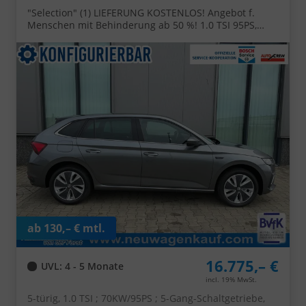
"Selection" (1) LIEFERUNG KOSTENLOS! Angebot f.
Menschen mit Behinderung ab 50 %! 1.0 TSI 95PS,
Klimaanlage, Parksensoren hinten, Winter-Paket, LED-
Scheinwerfer, Tempomat, Virtual Cockpit, Radio 8",
Nebelscheinwerfer
ab 130,– € mtl.
16.775,– €
UVL
: 4 - 5 Monate
incl. 19% MwSt.
5-türig, 1.0 TSI ; 70KW/95PS ; 5-Gang-Schaltgetriebe,