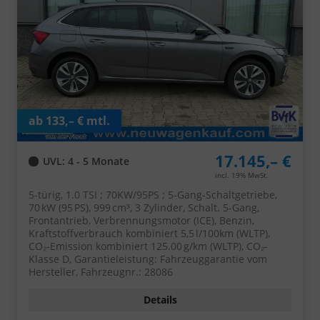
ab 133,– € mtl.
17.145,– €
UVL
: 4 - 5 Monate
incl. 19% MwSt.
5-türig, 1.0 TSI ; 70KW/95PS ; 5-Gang-Schaltgetriebe,
70 kW (95 PS), 999 cm³, 3 Zylinder, Schalt. 5-Gang,
Frontantrieb, Verbrennungsmotor (ICE), Benzin,
Kraftstoffverbrauch kombiniert 5,5 l/100km (WLTP),
CO₂-Emission kombiniert 125.00 g/km (WLTP), CO₂-
Klasse D, Garantieleistung: Fahrzeuggarantie vom
Hersteller, Fahrzeugnr.: 28086
Details