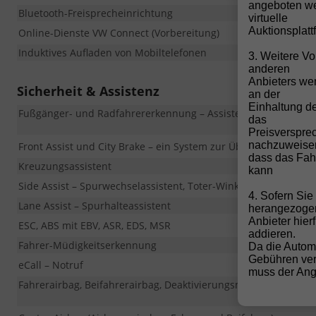
angeboten we
Bluetooth-Freisprecheinrichtung
virtuelle
Auktionsplatt
Online-Dienste VW Connect (Vorbereitung)
Induktives Aufladen von Mobiltelefonen
3. Weitere Vo
anderen
Anbieters wen
Sicherheit & Assistenz
an der
Einhaltung de
Fußgänger- und Radfahrererkennung – Assistent zur Kollisi
das
Preisverspre
nachzuweise
Front Assist und City Brake – ein System zur Überwachung d
dass das Fahr
Kreuzungsassistent
kann
Side Assist – Spurwechselassistent, Toter-Winkel-Sensor
4. Sofern Si
Lane Assist – Spurhalteassistent
herangezoge
Anbieter hier
ESC, ABS mit EBV, ASR, EDS, MSR
addieren.
Fahrer-Müdigkeitserkennung
Da die Autom
Gebühren ver
eCall – Notruf
muss der Ange
Fahrerairbag, Beifahrerairbag, Deaktivierungsmöglichkeit für 