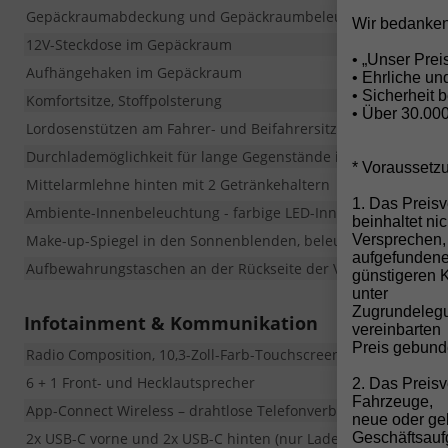
Gepäckraumabdeckung und Gepäckraumbeleuchtung
Wir bedanken
12V-Steckdose im Gepäckraum
• „Unser Pre
Aufhängehaken im Gepäckraum
• Ehrliche u
• Sicherheit 
Komfortsitze, Stoffpolsterung
• Über 30.00
Lordosenstützen am Fahrer- und Beifahrersitz
Durchlademöglichkeit für lange Gegenstände in der Rücksitzl
* Voraussetz
Mittelarmlehne hinten mit 2 Getränkehaltern
1. Das Preisv
Ambiente-Innenbeleuchtung - farbige LED-Innenbeleuchtung,
beinhaltet ni
Make-up-Spiegel in den Sonnenblenden, beleuchtet
Versprechen,
aufgefunden
Aufbewahrungstaschen an der Rückseite der Vordersitze
günstigeren 
unter
Zugrundelegun
Infotainment & Kommunikation
vereinbarten
Preis gebund
Radio Composition, 10,3-Zoll-Farb-Touchscreen
6 + 1 Front- und Hecklautsprecher
2. Das Preis
Fahrzeuge,
App-Connect Wireless – drahtlose Telefonverbindung über And
neue oder ge
2x USB-C vorne und 2x USB-C hinten (nur Laden)
Geschäftsau