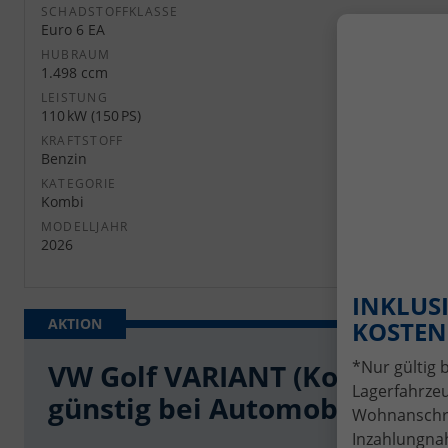
SCHADSTOFFKLASSE
Euro 6 EA
HUBRAUM
1.498 ccm
LEISTUNG
110 kW (150 PS)
KRAFTSTOFF
Benzin
KATEGORIE
Kombi
MODELLJAHR
2026
INKLUSI
KOSTENL
*Nur gültig 
VW Golf VARIANT (Kombi) (
Lagerfahrzeu
günstig bei Automobilhandel
Wohnanschrif
Inzahlungnah