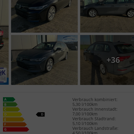
+36
Verbrauch kombiniert:
5,30 l/100km
Verbrauch Innenstadt:
7,00 l/100km
Verbrauch Stadtrand:
5,10 l/100km
Verbrauch Landstraße:
4,50 l/100km