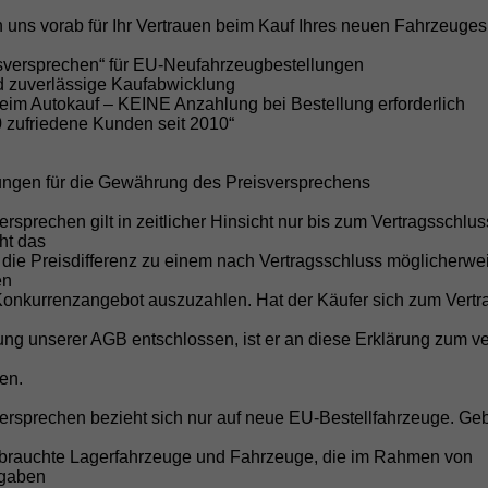
vorh
 uns vorab für Ihr Vertrauen beim Kauf Ihres neuen Fahrzeuges
vorh
isversprechen“ für EU-Neufahrzeugbestellungen
vorh
nd zuverlässige Kaufabwicklung
beim Autokauf – KEINE Anzahlung bei Bestellung erforderlich
vorh
0 zufriedene Kunden seit 2010“
vorh
ehne
vorh
ungen für die Gewährung des Preisversprechens
vorh
ersprechen gilt in zeitlicher Hinsicht nur bis zum Vertragsschlu
 Auswahl aus 10 Farben
vorh
cht das
vorh
 die Preisdifferenz zu einem nach Vertragsschluss möglicherwe
en
vorh
Konkurrenzangebot auszuzahlen. Hat der Käufer sich zum Vertr
g unserer AGB entschlossen, ist er an diese Erklärung zum ve
en.
vorh
vorh
versprechen bezieht sich nur auf neue EU-Bestellfahrzeuge. Ge
roid Auto oder Apple CarPlay
vorh
brauchte Lagerfahrzeuge und Fahrzeuge, die im Rahmen von
vorh
fgaben