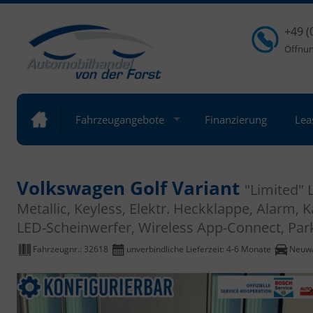
+49 (
Öffnung
Fahrzeugangebote
Finanzierung
Lea
Volkswagen Golf Variant
"Limited"
Metallic, Keyless, Elektr. Heckklappe, Alarm,
LED-Scheinwerfer, Wireless App-Connect, Park
Fahrzeugnr.:
32618
unverbindliche Lieferzeit: 4-6 Monate
Neuw