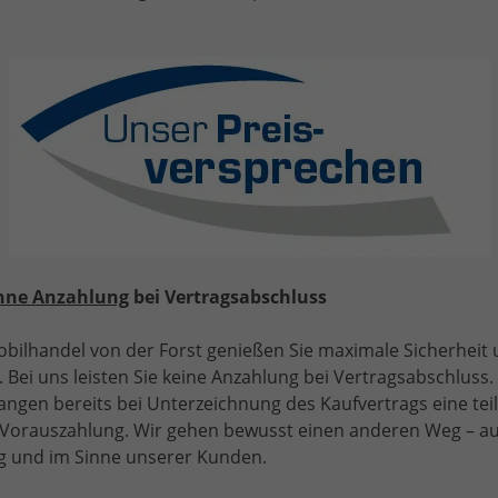
iebtesten Mobilitätsunternehmen Deutschlands.
er Finanzierung.
ie deshalb absolut fair und unabhängig beraten.
em Wohnsitz (nur möglich gegen Vorab- Überweisung des
ige; nur möglich bei Bestell- und Vorlauffahrzeugen).
sung in D-52538 Selfkant-Tüddern
hne Anzahlung
bei Vertragsabschluss
bilhandel von der Forst genießen Sie maximale Sicherheit
tellbar:
 Bei uns leisten Sie keine Anzahlung bei Vertragsabschluss. 
angen bereits bei Unterzeichnung des Kaufvertrags eine tei
rstellungen bestellen. Den Konfigurator finden Sie auf
e Vorauszahlung. Wir gehen bewusst einen anderen Weg – a
 und im Sinne unserer Kunden.
die Regel-Lieferzeiten diese variieren je nach gewünschter