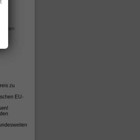
t
wir
g
:
onellen
anden
anden
anden
anden
reis zu
anden
tschen EU-
anden
sen!
anden
nden
anden
bundesweiten
anden
anden