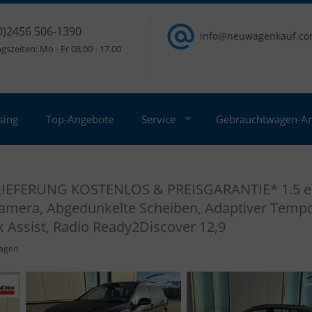
0)2456 506-1390
info@neuwagenkauf.c
szeiten: Mo - Fr 08.00 - 17.00
sing
Top-Angebote
Service
Gebrauchtwagen-A
 LIEFERUNG KOSTENLOS & PREISGARANTIE* 1.5 eT
 Kamera, Abgedunkelte Scheiben, Adaptiver Tempo
 Assist, Radio Ready2Discover 12,9
agen