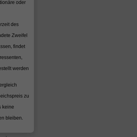
ionäre oder
anden
anden
anden
rzeit des
ndete Zweifel
ssen, findet
n
anden
ressenten,
anden
stellt werden
anden
anden
ergleich
anden
leichspreis zu
anden
anden
s keine
anden
en bleiben.
anden