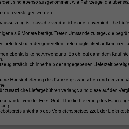
rden, sind ebenso ausgenommen, wie Fahrzeuge, die über stat
vorh
formen versteigert werden.
vorh
vorh
raussetzung ist, dass die verbindliche oder unverbindliche Liefe
iger als 9 Monate beträgt. Treten Umstände zu tage, die begrü
r Lieferfrist oder der generellen Liefermöglichkeit aufkommen la
onserkennung von Fußgängern und Radfahrern mit Notbremsfunktio
vorh
chen ebenfalls keine Anwendung. Es obliegt dann dem Kaufinte
n,
es Geschehens vor dem Fahrzeug und ein Notbremssystem
vorh
zeug tatsächlich innerhalb der angegebenen Lieferzeit bereitge
vorh
vorh
e eine Haustürlieferung des Fahrzeugs wünschen und der zum V
vorh
ne
für zusätzliche Liefergebühren verlangt, sind diese auf den Verg
vorh
vorh
obilhandel von der Forst GmbH für die Lieferung des Fahrzeug
langt,
vorh
botspreis unterhalb des Vergleichspreises zzgl. der Lieferkost
Beifahrerairbag, Seitenairbags vorne, Kopfairbags vorne und hinten
vorh