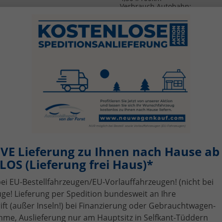
Verbrauch Autobahn:
5,40 l/100km
CO
-Emissionen:
120,00 g/km
2
CO
-Klasse:
D
2
Energiekosten bei 15.000 km p
Download
Jahr:
1.386,48 €
CO2 Kosten (niedrig)
(Kosten
:
1.080,- €
Durchschnitt 10 Jahre)
CO2 Kosten (mittel)
(Kosten
:
2.565,- €
Durchschnitt 10 Jahre)
CO2 Kosten (hoch)
(Kosten
:
3.960,- €
Durchschnitt 10 Jahre)
Jahressteuer:
81,- €
VE Lieferung zu Ihnen nach Hause ab 
OS (Lieferung frei Haus)*
bei EU-Bestellfahrzeugen/EU-Vorlauffahrzeugen! (nicht bei
NEUES MODELL) EU-Neuwagen
ge! Lieferung per Spedition bundesweit an Ihre
 von der Forst kaufen
t (außer Inseln!) bei Finanzierung oder Gebrauchtwagen-
me, Auslieferung nur am Hauptsitz in Selfkant-Tüddern