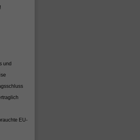
anden
!
anden
anden
anden
anden
anden
anden
ss und
anden
anden
ise
anden
agsschluss
rtraglich
anden
anden
brauchte EU-
anden
anden