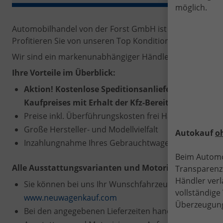
möglich.
Automobilhandel von der Forst GmbH ist eines der bel
Profitieren Sie von unseren Top Konditionen bei Kauf od
Wir sind ein markenunabhängiger Händler und können S
Ihre Vorteile im Überblick:
Aktion! Kostenlose Speditionsanlieferung zu Ihr
Kaufpreises mit Erhalt der Kfz-Bereitstellungsanze
Preise inkl. Überführungskosten frei Hauptniederlas
Große Hersteller- und Modellvielfalt
Autokauf
o
Inzahlungnahme Ihres Gebrauchtwagens
Beim Automo
Alle Ausstattungsvarianten und Motorisierungen bes
Transparenz.
Händler verl
Sie können bei uns Ihr Wunschfahrzeug nach Ihren Vo
vollständig
www.neuwagenkauf.com
Überzeugung
Bei den angegebenen Lieferzeiten handelt es sich um 