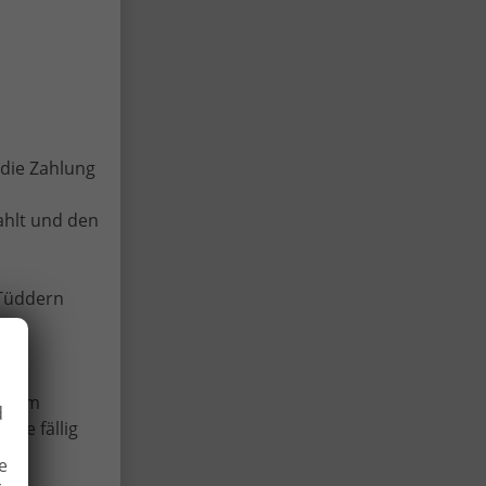
die Zahlung
nige
ahlt und den
-Tüddern
 beim
d
ese fällig
e
anden