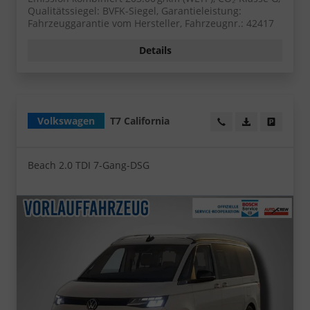
Qualitätssiegel: BVFK-Siegel, Garantieleistung:
Fahrzeuggarantie vom Hersteller, Fahrzeugnr.: 42417
Details
Volkswagen
T7 California
Wir rufen Sie an!
PDF-Datei, Fa
Angebot
Beach 2.0 TDI 7-Gang-DSG