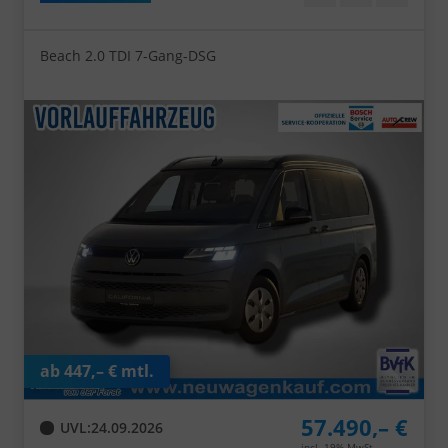
Beach 2.0 TDI 7-Gang-DSG
ab 447,– € mtl.
57.490,– €
UVL
:
24.09.2026
incl. 19% MwSt.