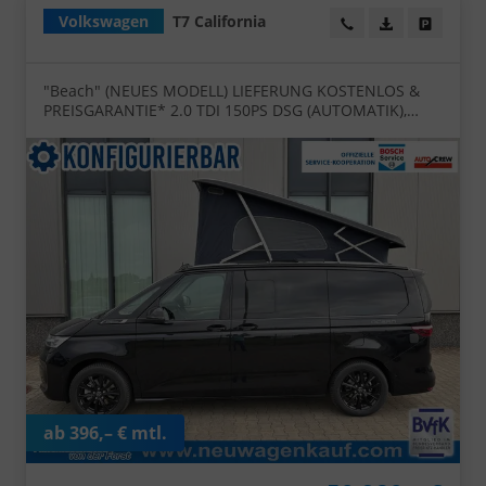
Volkswagen
T7 California
Wir rufen Sie an!
PDF-Datei, Fa
Angebot
"Beach" (NEUES MODELL) LIEFERUNG KOSTENLOS &
PREISGARANTIE* 2.0 TDI 150PS DSG (AUTOMATIK),
Aufstelldach, Parksensoren vorne/hinten,
Rückfahrkamera, Klimaanlage Climatic, M-
Lederlenkrad, ACC Tempomat, Digital Cockpit Pro,
Schiebetüre links/rechts mit Zuziehhilfe
ab 396,– € mtl.