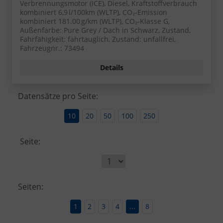
Verbrennungsmotor (ICE), Diesel, Kraftstoffverbrauch
kombiniert 6,9 l/100km (WLTP), CO₂-Emission
kombiniert 181.00 g/km (WLTP), CO₂-Klasse G,
Außenfarbe: Pure Grey / Dach in Schwarz, Zustand,
Fahrfähigkeit: fahrtauglich, Zustand: unfallfrei,
Fahrzeugnr.: 73494
Details
Datensätze pro Seite:
10
20
50
100
250
Seite:
Seiten:
1
2
3
4
...
8