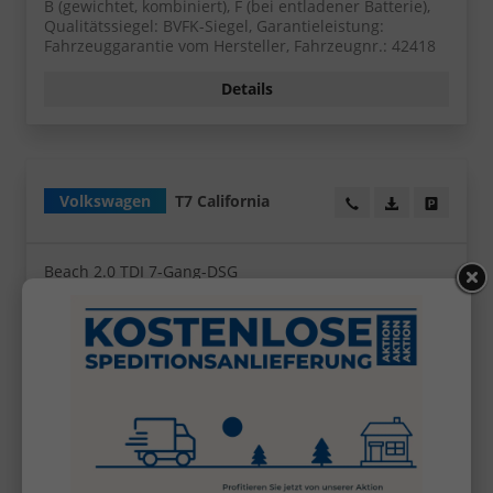
B (gewichtet, kombiniert), F (bei entladener Batterie),
Qualitätssiegel: BVFK-Siegel, Garantieleistung:
Fahrzeuggarantie vom Hersteller, Fahrzeugnr.: 42418
Details
Volkswagen
T7 California
Wir rufen Sie an!
PDF-Datei, Fa
Angebot
Beach 2.0 TDI 7-Gang-DSG