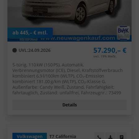
ab 445,– € mtl.
57.290,– €
UVL
:
24.09.2026
incl. 19% MwSt.
5-türig, 110 kW (150 PS), Automatik,
Verbrennungsmotor (ICE), Diesel, Kraftstoffverbrauch
kombiniert 6,9 l/100km (WLTP), CO₂-Emission
kombiniert 181.00 g/km (WLTP), CO₂-Klasse G,
Außenfarbe: Candy Weiß, Zustand, Fahrfähigkeit:
fahrtauglich, Zustand: unfallfrei, Fahrzeugnr.: 73499
Details
Volkswagen
T7 California
Wir rufen Sie an!
PDF-Datei, Fa
Angebot