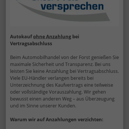
Wir rufen Sie an!
PDF-Datei, Fa
Angebot
"Coast" (NEUES MODELL) LIEFERUNG KOSTENLOS &
PREISGARANTIE* 2.0 TSI 204PS DSG (AUTOMATIK),
SOMMERKÜCHE, Privacy-Glas, Aufstelldach,
Parksensoren vorne/hinten, Rückfahrkamera,
Autokauf
ohne Anzahlung
bei
Klimaanlage Climatic, M-Lederlenkrad, ACC Tempomat,
Vertragsabschluss
Digital Cockpit Pro, Schiebetüre links/rechts
Beim Automobilhandel von der Forst genießen Sie
maximale Sicherheit und Transparenz. Bei uns
leisten Sie keine Anzahlung bei Vertragsabschluss.
Viele EU-Händler verlangen bereits bei
Unterzeichnung des Kaufvertrags eine teilweise
oder vollständige Vorauszahlung. Wir gehen
bewusst einen anderen Weg – aus Überzeugung
und im Sinne unserer Kunden.
ab 455,– € mtl.
Warum wir auf Anzahlungen verzichten:
58.595,– €
UVL
: 4 - 6 Monate