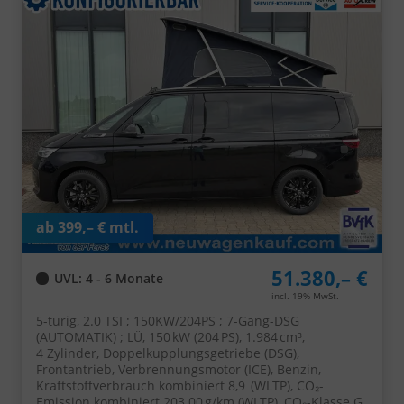
Lederlenkrad, ACC Tempomat, Digital Cockpit Pro,
Schiebetüre links/rechts mit Zuziehhilfe
ab 399,– € mtl.
51.380,– €
UVL
: 4 - 6 Monate
incl. 19% MwSt.
5-türig, 2.0 TSI ; 150KW/204PS ; 7-Gang-DSG
(AUTOMATIK) ; LÜ, 150 kW (204 PS), 1.984 cm³,
4 Zylinder, Doppelkupplungsgetriebe (DSG),
Frontantrieb, Verbrennungsmotor (ICE), Benzin,
Kraftstoffverbrauch kombiniert 8,9 (WLTP), CO₂-
Emission kombiniert 203.00 g/km (WLTP), CO₂-Klasse G,