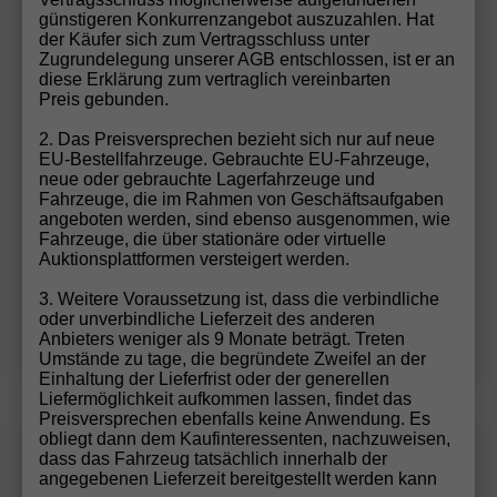
günstigeren Konkurrenzangebot auszuzahlen. Hat
der Käufer sich zum Vertragsschluss unter
Zugrundelegung unserer AGB entschlossen, ist er an
ab 468,– € mtl.
diese Erklärung zum vertraglich vereinbarten
Preis gebunden.
60.290,– €
UVL
:
24.09.2026
2. Das Preisversprechen bezieht sich nur auf neue
EU-Bestellfahrzeuge. Gebrauchte EU-Fahrzeuge,
incl. 19% MwSt.
neue oder gebrauchte Lagerfahrzeuge und
5-türig, 110 kW (150 PS), Automatik,
Fahrzeuge, die im Rahmen von Geschäftsaufgaben
Verbrennungsmotor (ICE), Diesel, Kraftstoffverbrauch
angeboten werden, sind ebenso ausgenommen, wie
kombiniert 6,9 l/100km (WLTP), CO₂-Emission
Fahrzeuge, die über stationäre oder virtuelle
kombiniert 181.00 g/km (WLTP), CO₂-Klasse G,
Auktionsplattformen versteigert werden.
Außenfarbe: Candy Weiß, Zustand, Fahrfähigkeit:
fahrtauglich, Zustand: unfallfrei, Fahrzeugnr.: 73495
3. Weitere Voraussetzung ist, dass die verbindliche
oder unverbindliche Lieferzeit des anderen
Details
Anbieters weniger als 9 Monate beträgt. Treten
Umstände zu tage, die begründete Zweifel an der
Einhaltung der Lieferfrist oder der generellen
Liefermöglichkeit aufkommen lassen, findet das
Preisversprechen ebenfalls keine Anwendung. Es
obliegt dann dem Kaufinteressenten, nachzuweisen,
Volkswagen
T7 California
Wir rufen Sie an!
PDF-Datei, Fa
Angebot
dass das Fahrzeug tatsächlich innerhalb der
angegebenen Lieferzeit bereitgestellt werden kann