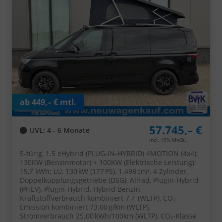
ab 449,– € mtl.
57.745,– €
UVL
: 4 - 6 Monate
incl. 19% MwSt.
5-türig, 1.5 eHybrid (PLUG-IN-HYBRID) 4MOTION (4x4);
130KW (Benzinmotor) + 100KW (Elektrische Leistung);
19,7 kWh; LÜ, 130 kW (177 PS), 1.498 cm³, 4 Zylinder,
Doppelkupplungsgetriebe (DSG), Allrad, Plugin-Hybrid
(PHEV), Plugin-Hybrid, Hybrid Benzin,
Kraftstoffverbrauch kombiniert 7,7 (WLTP), CO₂-
Emission kombiniert 73.00 g/km (WLTP),
Stromverbrauch 25.00 kWh/100km (WLTP), CO₂-Klasse