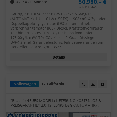
50.980,– €
UVL
: 4 - 6 Monate
incl. 19% MwSt.
5-türig, 2.0 TDI SCR ; 110KW/150PS ; 7-Gang-DSG
(AUTOMATIK); LÜ, 110 kW (150 PS), 1.968 cm³, 4 Zylinder,
Doppelkupplungsgetriebe (DSG), Frontantrieb,
Verbrennungsmotor (ICE), Diesel, Kraftstoffverbrauch
kombiniert 6,6 (WLTP), CO₂-Emission kombiniert
173.00 g/km (WLTP), CO₂-Klasse F, Qualitätssiegel:
BVFK-Siegel, Garantieleistung: Fahrzeuggarantie vom
Hersteller, Fahrzeugnr.: 35271
Details
Volkswagen
T7 California
Wir rufen Sie an!
PDF-Datei, Fa
Angebot
"Beach" (NEUES MODELL) LIEFERUNG KOSTENLOS &
PREISGARANTIE* 2.0 TSI 204PS DSG (AUTOMATIK),
Aufstelldach, Parksensoren vorne/hinten,
Rückfahrkamera, Klimaanlage Climatic, M-