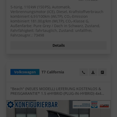
5-türig, 110 kW (150 PS), Automatik,
Verbrennungsmotor (ICE), Diesel, Kraftstoffverbrauch
kombiniert 6,9 l/100km (WLTP), CO₂-Emission
kombiniert 181.00 g/km (WLTP), CO₂-Klasse G,
Außenfarbe: Pure Grey / Dach in Schwarz, Zustand,
Fahrfähigkeit: fahrtauglich, Zustand: unfallfrei,
Fahrzeugnr.: 73498
Details
Volkswagen
T7 California
Wir rufen Sie an!
PDF-Datei, Fa
Angebot
"Beach" (NEUES MODELL) LIEFERUNG KOSTENLOS &
PREISGARANTIE* 1.5 eHYBRID (PLUG-IN-HYBRID) 4x4
Allrad (AUTOMATIK), 17" ALU, Aufstelldach,
Parksensoren vorne/hinten, Rückfahrkamera,
Klimaanlage Climatic, M-Lederlenkrad, ACC Tempomat,
Digital Cockpit Pro, Schiebetüre links/rechts mit
Zuziehhilfe