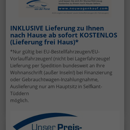
INKLUSIVE Lieferung zu Ihnen
ab 454,– € mtl.
nach Hause ab sofort KOSTENLOS
(Lieferung frei Haus)*
58.490,– €
UVL
:
24.09.2026
*Nur gültig bei EU-Bestellfahrzeugen/EU-
incl. 19% MwSt.
Vorlauffahrzeugen! (nicht bei Lagerfahrzeuge!
5-türig, 110 kW (150 PS), Automatik,
Lieferung per Spedition bundesweit an Ihre
Verbrennungsmotor (ICE), Diesel, Kraftstoffverbrauch
Wohnanschrift (außer Inseln!) bei Finanzierung
kombiniert 6,9 l/100km (WLTP), CO₂-Emission
kombiniert 181.00 g/km (WLTP), CO₂-Klasse G,
oder Gebrauchtwagen-Inzahlungnahme,
Außenfarbe: Candy Weiß, Zustand, Fahrfähigkeit:
Auslieferung nur am Hauptsitz in Selfkant-
fahrtauglich, Zustand: unfallfrei, Fahrzeugnr.: 73497
Tüddern
möglich.
Details
Volkswagen
T7 California