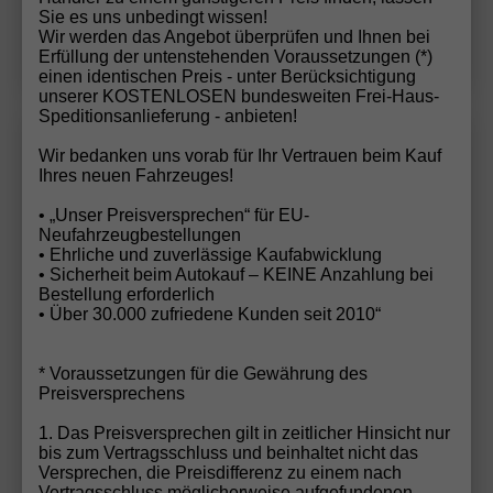
Sie es uns unbedingt wissen!
Wir werden das Angebot überprüfen und Ihnen bei
Details
Erfüllung der untenstehenden Voraussetzungen (*)
einen identischen Preis - unter Berücksichtigung
unserer KOSTENLOSEN bundesweiten Frei-Haus-
Speditionsanlieferung - anbieten!
Volkswagen
T7 California
Wir rufen Sie an!
PDF-Datei, Fa
Angebot
Wir bedanken uns vorab für Ihr Vertrauen beim Kauf
Ihres neuen Fahrzeuges!
• „Unser Preisversprechen“ für EU-
Beach 2.0 TDI 7-Gang-DSG
Neufahrzeugbestellungen
• Ehrliche und zuverlässige Kaufabwicklung
• Sicherheit beim Autokauf – KEINE Anzahlung bei
Bestellung erforderlich
• Über 30.000 zufriedene Kunden seit 2010“
* Voraussetzungen für die Gewährung des
Preisversprechens
1. Das Preisversprechen gilt in zeitlicher Hinsicht nur
bis zum Vertragsschluss und beinhaltet nicht das
Versprechen, die Preisdifferenz zu einem nach
Vertragsschluss möglicherweise aufgefundenen