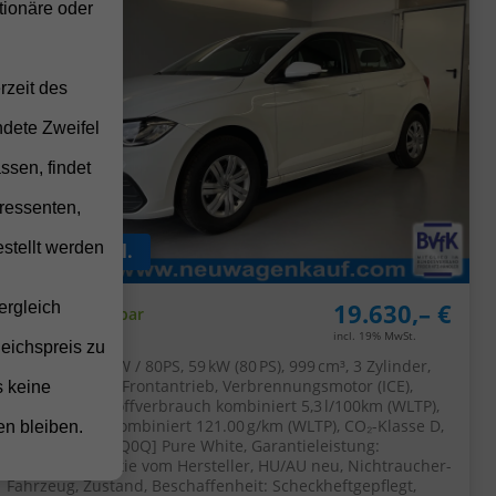
ionäre oder
rzeit des
ndete Zweifel
ssen, findet
ressenten,
stellt werden
ab 152,– € mtl.
19.630,– €
ergleich
Sofort lieferbar
incl. 19% MwSt.
leichspreis zu
5-türig, 1.0 59kW / 80PS, 59 kW (80 PS), 999 cm³, 3 Zylinder,
Schalt. 5-Gang, Frontantrieb, Verbrennungsmotor (ICE),
s keine
Benzin, Kraftstoffverbrauch kombiniert 5,3 l/100km (WLTP),
CO₂-Emission kombiniert 121.00 g/km (WLTP), CO₂-Klasse D,
en bleiben.
Außenfarbe: [0Q0Q] Pure White, Garantieleistung:
Fahrzeuggarantie vom Hersteller, HU/AU neu, Nichtraucher-
Fahrzeug, Zustand, Beschaffenheit: Scheckheftgepflegt,