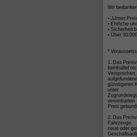
5-
S
Wir bedanken
B
C
• „Unser Pre
A
• Ehrliche u
F
• Sicherheit 
F
• Über 30.00
Z
* Voraussetz
1. Das Preisv
beinhaltet ni
Versprechen,
aufgefunden
günstigeren 
unter
Zugrundelegun
vereinbarten
P
Preis gebund
S
2. Das Preis
Fahrzeuge,
neue oder ge
Geschäftsau