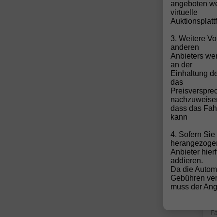
angeboten we
virtuelle
Auktionsplatt
3. Weitere Vo
anderen
Anbieters wen
an der
Einhaltung de
das
Preisverspre
nachzuweise
dass das Fahr
a
kann
4. Sofern Si
herangezoge
Anbieter hier
5-
addieren.
S
Da die Autom
B
Gebühren ver
C
muss der Ange
A
F
F