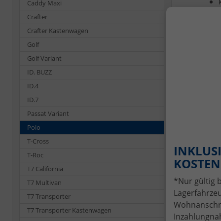
Caddy Maxi
Crafter
Crafter Kastenwagen
Golf
Golf Variant
Je
ID. BUZZ
Fin
ID.4
Wun
ID.7
Passat Variant
Ver
Polo
T-Cross
INKLUSI
T-Roc
Ant
KOSTENL
T7 California
*Nur gültig 
T7 Multivan
Lagerfahrzeu
T7 Transporter
Wohnanschrif
I
T7 Transporter Kastenwagen
Inzahlungnah