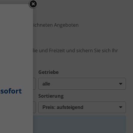
echend gekennzeichneten Angeboten
beitsweg, Familie und Freizeit und sichern Sie sich Ihr
Getriebe
sofort
Sortierung