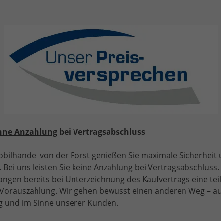
Volkswagen
Polo
Wir rufen Sie an!
PDF-Datei, Fahrz
Angebot dr
olo 1.0 MPI
itzheizung+AppConnect+PDC+LED+Touch+Lichtsensor+MultiLenkra
hne Anzahlung
bei Vertragsabschluss
bilhandel von der Forst genießen Sie maximale Sicherheit
 Bei uns leisten Sie keine Anzahlung bei Vertragsabschluss. 
angen bereits bei Unterzeichnung des Kaufvertrags eine tei
e Vorauszahlung. Wir gehen bewusst einen anderen Weg – a
 und im Sinne unserer Kunden.