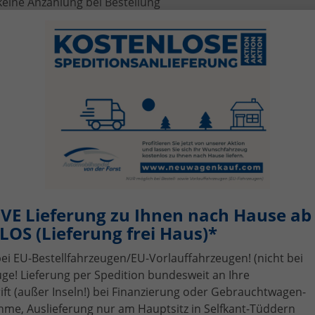
keine Anzahlung bei Bestellung
Kaufvertrag nach deutschem Recht
europaweit gültige Volkswagen-Herstellergarantie
kostenlose bundesweite Speditionsanlieferung bei entspr
tzt VW Polo Angebote vergleichen
den Sie den passenden
VW Polo EU-Neuwagen
für Stadt, Ar
schfahrzeug mit bis zu 35 % Preisvorteil.
fügbarkeit, Art
Kraftstoff
VE Lieferung zu Ihnen nach Hause ab 
rieb
Ausstattungslinie
OS (Lieferung frei Haus)*
bei EU-Bestellfahrzeugen/EU-Vorlauffahrzeugen! (nicht bei
ge! Lieferung per Spedition bundesweit an Ihre
t (außer Inseln!) bei Finanzierung oder Gebrauchtwagen-
n Ihrer aktuellen Filterung befinden sich
95
Fahrzeuge:
me, Auslieferung nur am Hauptsitz in Selfkant-Tüddern