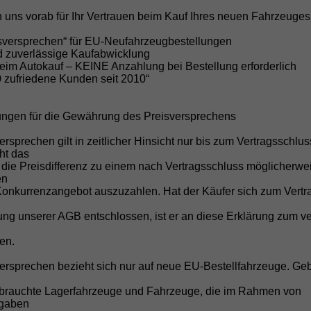
türig, 1.0 59kW / 80PS, 59 kW (80 PS), 999 cm³, 3 Zylinder,
chalt. 5-Gang, Frontantrieb, Verbrennungsmotor (ICE),
 uns vorab für Ihr Vertrauen beim Kauf Ihres neuen Fahrzeuges
enzin, Kraftstoffverbrauch kombiniert 5,3 l/100km (WLTP),
O₂-Emission kombiniert 121.00 g/km (WLTP), CO₂-Klasse D,
isversprechen“ für EU-Neufahrzeugbestellungen
ußenfarbe: [6U6U] Ascotgrau, Garantieleistung:
nd zuverlässige Kaufabwicklung
ahrzeuggarantie vom Hersteller, HU/AU neu, Nichtraucher-
beim Autokauf – KEINE Anzahlung bei Bestellung erforderlich
ahrzeug, Zustand, Beschaffenheit: Scheckheftgepflegt,
0 zufriedene Kunden seit 2010“
ustand: unfallfrei, Fahrzeugnr.: 60918
Details
ungen für die Gewährung des Preisversprechens
ersprechen gilt in zeitlicher Hinsicht nur bis zum Vertragsschlu
cht das
 die Preisdifferenz zu einem nach Vertragsschluss möglicherwe
en
Volkswagen
Polo
Wir rufen Sie an!
PDF-Datei, Fahrz
Angebot dr
Konkurrenzangebot auszuzahlen. Hat der Käufer sich zum Vertr
g unserer AGB entschlossen, ist er an diese Erklärung zum ve
olo 1.0 MPI
en.
itzheizung+AppConnect+PDC+LED+Touch+Lichtsensor+MultiLenkra
versprechen bezieht sich nur auf neue EU-Bestellfahrzeuge. Ge
brauchte Lagerfahrzeuge und Fahrzeuge, die im Rahmen von
fgaben