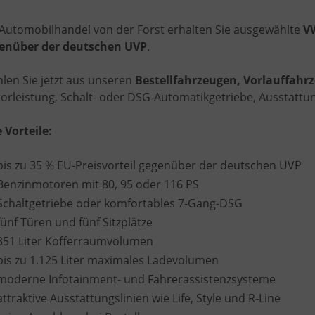
 Automobilhandel von der Forst erhalten Sie ausgewählte
VW
enüber der deutschen UVP
.
len Sie jetzt aus unseren
Bestellfahrzeugen, Vorlauffah
orleistung, Schalt- oder DSG-Automatikgetriebe, Ausstattung
e Vorteile:
bis zu 35 % EU-Preisvorteil gegenüber der deutschen UVP
Benzinmotoren mit 80, 95 oder 116 PS
Schaltgetriebe oder komfortables 7-Gang-DSG
fünf Türen und fünf Sitzplätze
351 Liter Kofferraumvolumen
bis zu 1.125 Liter maximales Ladevolumen
moderne Infotainment- und Fahrerassistenzsysteme
attraktive Ausstattungslinien wie Life, Style und R-Line