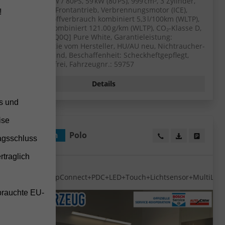
5-türig, 1.0 59kW / 80PS, 59 kW (80 PS), 999 cm³, 3 Zylinder,
Schalt. 5-Gang, Frontantrieb, Verbrennungsmotor (ICE),
!
Benzin, Kraftstoffverbrauch kombiniert 5,3 l/100km (WLTP),
CO₂-Emission kombiniert 121.00 g/km (WLTP), CO₂-Klasse D,
Außenfarbe: [0Q0Q] Pure White, Garantieleistung:
Fahrzeuggarantie vom Hersteller, HU/AU neu, Nichtraucher-
Fahrzeug, Zustand, Beschaffenheit: Scheckheftgepflegt,
Zustand: unfallfrei, Fahrzeugnr.: 59757
Details
ss und
ise
Volkswagen
Polo
eugexposé drucken
ucken
Wir rufen Sie an!
PDF-Datei, Fa
Angebot
agsschluss
rtraglich
Polo 1.0 MPI
d
Sitzheizung+AppConnect+PDC+LED+Touch+Lichtsensor+MultiLen
brauchte EU-