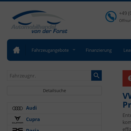
+49 (
Öffnung
Fahrzeugangebote
Finanzierung
Lea
Fahrzeugnr.
Detailsuche
V
Pr
Audi
Ent
Cupra
kom
eff
Dacia