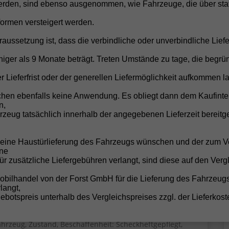
rden, sind ebenso ausgenommen, wie Fahrzeuge, die über stat
formen versteigert werden.
raussetzung ist, dass die verbindliche oder unverbindliche Liefe
iger als 9 Monate beträgt. Treten Umstände zu tage, die begrü
r Lieferfrist oder der generellen Liefermöglichkeit aufkommen la
chen ebenfalls keine Anwendung. Es obliegt dann dem Kaufinte
n,
zeug tatsächlich innerhalb der angegebenen Lieferzeit bereitge
b 152,– € mtl.
19.630,– €
e eine Haustürlieferung des Fahrzeugs wünschen und der zum V
Sofort lieferbar
ne
incl. 19% MwSt.
für zusätzliche Liefergebühren verlangt, sind diese auf den Verg
türig, 1.0 59kW / 80PS, 59 kW (80 PS), 999 cm³, 3 Zylinder,
chalt. 5-Gang, Frontantrieb, Verbrennungsmotor (ICE),
obilhandel von der Forst GmbH für die Lieferung des Fahrzeug
enzin, Kraftstoffverbrauch kombiniert 5,3 l/100km (WLTP),
langt,
O₂-Emission kombiniert 121.00 g/km (WLTP), CO₂-Klasse D,
botspreis unterhalb des Vergleichspreises zzgl. der Lieferkost
ußenfarbe: [0Q0Q] Pure White, Garantieleistung:
ahrzeuggarantie vom Hersteller, HU/AU neu, Nichtraucher-
ahrzeug, Zustand, Beschaffenheit: Scheckheftgepflegt,