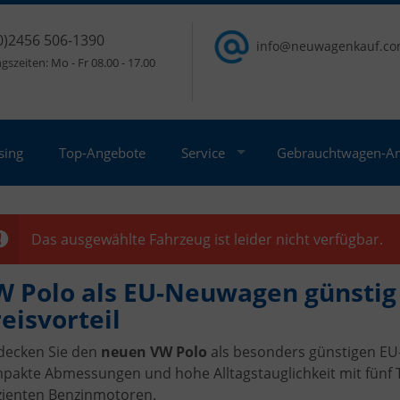
0)2456 506-1390
info@neuwagenkauf.c
szeiten: Mo - Fr 08.00 - 17.00
sing
Top-Angebote
Service
Gebrauchtwagen-A
Das ausgewählte Fahrzeug ist leider nicht verfügbar.
W Polo als EU-Neuwagen günstig 
eisvorteil
decken Sie den
neuen VW Polo
als besonders günstigen EU
pakte Abmessungen und hohe Alltagstauglichkeit mit fünf Tü
izienten Benzinmotoren.