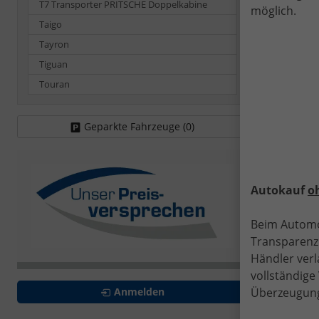
T7 Transporter PRITSCHE Doppelkabine
möglich.
Taigo
Tayron
Tiguan
Touran
P
S
Geparkte Fahrzeuge (
0
)
Autokauf
o
Beim Automo
Transparenz.
Händler verl
vollständig
Überzeugung
Anmelden