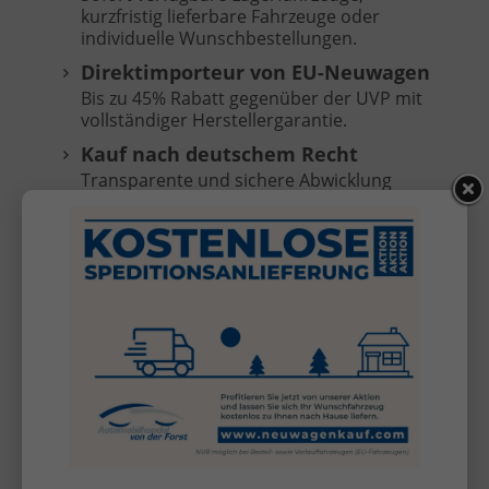
kurzfristig lieferbare Fahrzeuge oder
individuelle Wunschbestellungen.
Direktimporteur von EU-Neuwagen
Bis zu 45% Rabatt gegenüber der UVP mit
vollständiger Herstellergarantie.
Kauf nach deutschem Recht
Transparente und sichere Abwicklung
ohne Anzahlung, Zahlung erst bei
Fahrzeugübergabe.
Keine versteckten Kosten
Überführungskosten sind im Preis
enthalten (frei Selfkant-Tüddern).
Kostenlose Anlieferung
Ihr Fahrzeug direkt vor Ihre Haustür bei
Bestell- oder Vorlauffahrzeugen (außer
Inseln, nicht für KIA Sportage/Stonic).*
Inzahlungnahme Ihres
Gebrauchtwagens