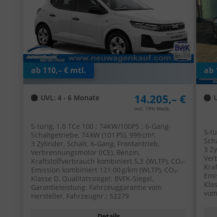
ab 110,– € mtl.
ab 
14.205,– €
UVL
: 4 - 6 Monate
incl. 19% MwSt.
5-türig, 1.0 TCe 100 ; 74KW/100PS ; 6-Gang-
5-tü
Schaltgetriebe, 74 kW (101 PS), 999 cm³,
Scha
3 Zylinder, Schalt. 6-Gang, Frontantrieb,
3 Zy
Verbrennungsmotor (ICE), Benzin,
Ver
Kraftstoffverbrauch kombiniert 5,3 (WLTP), CO₂-
Kra
Emission kombiniert 121.00 g/km (WLTP), CO₂-
Emi
Klasse D, Qualitätssiegel: BVFK-Siegel,
Kla
Garantieleistung: Fahrzeuggarantie vom
vom
Hersteller, Fahrzeugnr.: 52279
Details