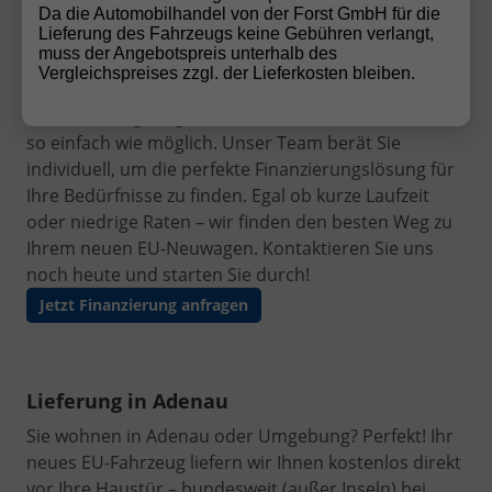
Da die Automobilhandel von der Forst GmbH für die
Finanzierung leicht gemacht
Lieferung des Fahrzeugs keine Gebühren verlangt,
muss der Angebotspreis unterhalb des
Ihr Traumauto ist nur einen Schritt entfernt! Mit
Vergleichspreises zzgl. der Lieferkosten bleiben.
unseren flexiblen und
günstigen
Finanzierungsangeboten
machen wir den Autokauf
so einfach wie möglich. Unser Team berät Sie
individuell, um die perfekte Finanzierungslösung für
Ihre Bedürfnisse zu finden. Egal ob kurze Laufzeit
oder niedrige Raten – wir finden den besten Weg zu
Ihrem neuen EU-Neuwagen. Kontaktieren Sie uns
noch heute und starten Sie durch!
Jetzt Finanzierung anfragen
Lieferung in Adenau
Sie wohnen in Adenau oder Umgebung? Perfekt! Ihr
neues EU-Fahrzeug liefern wir Ihnen kostenlos direkt
vor Ihre Haustür – bundesweit (außer Inseln) bei