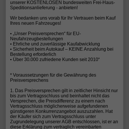
unserer KOSTENLOSEN bundesweiten Frei-Haus-
sind. In einer Branche, die oft vom Preisdruck
Speditionsanlieferung - anbieten!
geprägt ist, setzt die Automobilhandel von der Forst
Wir bedanken uns vorab für Ihr Vertrauen beim Kauf
GmbH auf langfristige Kundenbeziehungen, ehrliche
Ihres neuen Fahrzeuges!
Beratung und nachvollziehbare Angebote – und wird
dafür nun mit dem Deutschen Fairness-Preis 2025
• „Unser Preisversprechen“ für EU-
Neufahrzeugbestellungen
belohnt.
• Ehrliche und zuverlässige Kaufabwicklung
• Sicherheit beim Autokauf – KEINE Anzahlung bei
Bestellung erforderlich
• Über 30.000 zufriedene Kunden seit 2010“
Ihr Wunschauto noch nicht gefunden?
* Voraussetzungen für die Gewährung des
Haben Sie Ihr Traumfahrzeug noch nicht entdeckt?
Preisversprechens
Kein Problem! Mit unserem
EU-Neuwagen
1. Das Preisversprechen gilt in zeitlicher Hinsicht nur
Konfigurator
können Sie Ihr Wunschauto in
bis zum Vertragsschluss und beinhaltet nicht das
wenigen Schritten individuell zusammenstellen –
Versprechen, die Preisdifferenz zu einem nach
Vertragsschluss möglicherweise aufgefundenen
genau nach Ihren Vorstellungen. Alternativ senden
günstigeren Konkurrenzangebot auszuzahlen. Hat
Sie uns Ihre
Fahrzeuganfrage
, und unser
der Käufer sich zum Vertragsschluss unter
erfahrenes Team findet das perfekte Fahrzeug für
Zugrundelegung unserer AGB entschlossen, ist er an
diese Erklärung zum vertraglich vereinbarten
Sie. Egal ob spezifische Ausstattung, Farbe oder