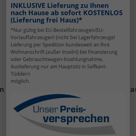
Schnelle und faire Bewertung Ihres
INKLUSIVE Lieferung zu Ihnen
aktuellen Fahrzeugs.
nach Hause ab sofort KOSTENLOS
Attraktive Finanzierungsangebote
(Lieferung frei Haus)*
Individuelle Finanzierung zu günstigen
*Nur gültig bei EU-Bestellfahrzeugen/EU-
Konditionen.
Vorlauffahrzeugen! (nicht bei Lagerfahrzeuge!
Kompetente Beratung
Lieferung per Spedition bundesweit an Ihre
Persönlicher Service per Telefon, E-Mail
Wohnanschrift (außer Inseln!) bei Finanzierung
oder vor Ort in Selfkant-Tüddern.
oder Gebrauchtwagen-Inzahlungnahme,
Auslieferung nur am Hauptsitz in Selfkant-
Tüddern
möglich.
 Gebrauchtwagen • Fahrzeug-Ankauf •