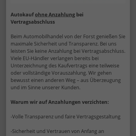
Autokauf
ohne Anzahlung
bei
Vertragsabschluss
Beim Automobilhandel von der Forst genießen Sie
maximale Sicherheit und Transparenz. Bei uns
leisten Sie keine Anzahlung bei Vertragsabschluss.
Viele EU-Händler verlangen bereits bei
Unterzeichnung des Kaufvertrags eine teilweise
oder vollständige Vorauszahlung. Wir gehen
bewusst einen anderen Weg – aus Überzeugung
und im Sinne unserer Kunden.
Sicher, seriös und persönlich – EU-
Warum wir auf Anzahlungen verzichten:
Neuwagen mit Top-Service in
Adenau
-Volle Transparenz und faire Vertragsgestaltung
Mit über 30 Jahren Erfahrung im EU-
Neuwagenhandel bietet Automobilhandel von der
-Sicherheit und Vertrauen von Anfang an