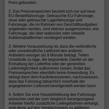
Preis gebunden.
Modell – wir machen Ihren Autotraum wahr!
Fahrzeug konfigurieren
2. Das Preisversprechen bezieht sich nur auf neue
EU-Bestellfahrzeuge. Gebrauchte EU-Fahrzeuge,
neue oder gebrauchte Lagerfahrzeuge und
Fahrzeuge, die im Rahmen von Geschäftsaufgaben
angeboten werden, sind ebenso ausgenommen, wie
Gebrauchtwagen-Inzahlungnahme
Fahrzeuge, die über stationäre oder virtuelle
Auktionsplattformen versteigert werden.
Möchten Sie Ihren aktuellen Wagen in Zahlung
geben? Bei uns ist das ganz einfach! Füllen Sie unser
3. Weitere Voraussetzung ist, dass die verbindliche
oder unverbindliche Lieferzeit des anderen
Gebrauchtwagen-Formular aus, und unser Team
Anbieters weniger als 9 Monate beträgt. Treten
erstellt Ihnen schnell und unkompliziert ein faires
Umstände zu tage, die begründete Zweifel an der
Angebot für Ihr Fahrzeug. Wir übernehmen die
Einhaltung der Lieferfrist oder der generellen
Liefermöglichkeit aufkommen lassen, findet das
Bewertung und Abwicklung, damit Sie sich voll und
Preisversprechen ebenfalls keine Anwendung. Es
ganz auf Ihr neues EU-Fahrzeug freuen können.
obliegt dann dem Kaufinteressenten, nachzuweisen,
Sparen Sie Zeit und profitieren Sie von unserem
dass das Fahrzeug tatsächlich innerhalb der
angegebenen Lieferzeit bereitgestellt werden kann
Rundum-Service!
Zum Gebrauchtwagen-Formular
4. Sofern Sie eine Haustürlieferung des Fahrzeugs
wünschen und der zum Vergleich herangezogene
Anbieter hierfür zusätzliche Liefergebühren verlangt,
sind diese auf den Vergleichspreis zu addieren.