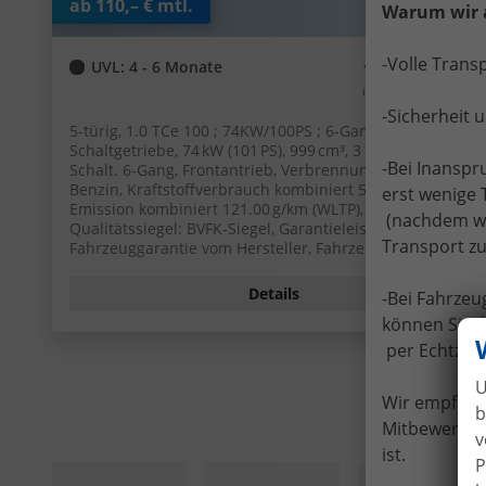
ab 110,– € mtl.
Warum wir 
-Volle Trans
14.205,– €
UVL
: 4 - 6 Monate
incl. 19% MwSt.
-Sicherheit 
5-türig, 1.0 TCe 100 ; 74KW/100PS ; 6-Gang-
Schaltgetriebe, 74 kW (101 PS), 999 cm³, 3 Zylinder,
-Bei Inansp
Schalt. 6-Gang, Frontantrieb, Verbrennungsmotor (ICE),
Benzin, Kraftstoffverbrauch kombiniert 5,3 (WLTP), CO₂-
erst wenige 
Emission kombiniert 121.00 g/km (WLTP), CO₂-Klasse D,
(nachdem wir
Qualitätssiegel: BVFK-Siegel, Garantieleistung:
Transport zu
Fahrzeuggarantie vom Hersteller, Fahrzeugnr.: 52279
Details
-Bei Fahrze
können Sie I
per Echtzei
U
Wir empfehle
b
Mitbewerber 
v
ist.
P