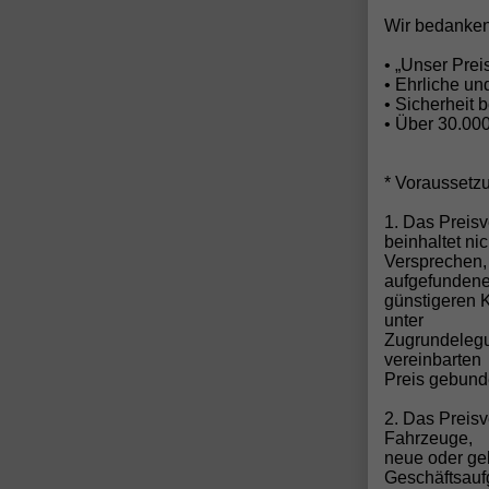
Wir bedanken
• „Unser Pre
• Ehrliche u
• Sicherheit 
• Über 30.00
* Voraussetz
1. Das Preisv
beinhaltet ni
Versprechen,
aufgefunden
günstigeren 
unter
Zugrundelegun
vereinbarten
Preis gebund
2. Das Preis
Fahrzeuge,
neue oder ge
Geschäftsau