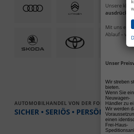
k
Unsere klare
w
ausdrücklic
Mit uns ents
Ablauf – vom
D
Unser Preis
Wir streben 
bieten.
Wenn Sie ein
Neuwagen-
AUTOMOBILHANDEL VON DER FORST
Händler zu ei
Wir werden d
SICHER • SERIÖS • PERSÖNLICH
Voraussetzun
einen identi
Frei-Haus-
Speditionsanl