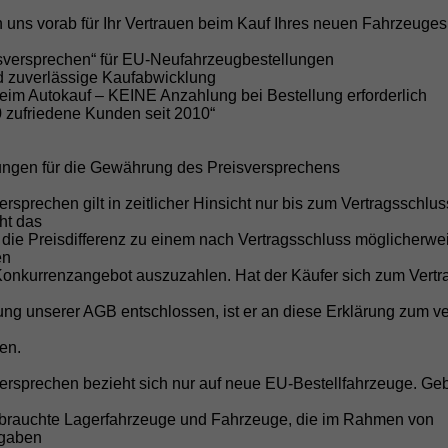
Rundum-Service stehen wir für Qualität, Zu
 uns vorab für Ihr Vertrauen beim Kauf Ihres neuen Fahrzeuges
isversprechen“ für EU-Neufahrzeugbestellungen
nd zuverlässige Kaufabwicklung
Große Auswahl an Marken und M
beim Autokauf – KEINE Anzahlung bei Bestellung erforderlich
Sofort verfügbare Lagerfahrzeuge, kurzfr
0 zufriedene Kunden seit 2010“
Wunschbestellungen.
Direktimporteur von EU-Neuwag
ungen für die Gewährung des Preisversprechens
Bis zu 45% Rabatt gegenüber der UVP mit
ersprechen gilt in zeitlicher Hinsicht nur bis zum Vertragsschlu
Kauf nach deutschem Recht
cht das
 die Preisdifferenz zu einem nach Vertragsschluss möglicherwe
Transparente und sichere Abwicklung o
en
Keine versteckten Kosten
Konkurrenzangebot auszuzahlen. Hat der Käufer sich zum Vertr
Überführungskosten sind im Preis enthal
g unserer AGB entschlossen, ist er an diese Erklärung zum ve
Kostenlose Anlieferung
en.
Ihr Fahrzeug direkt vor Ihre Haustür bei
für KIA Sportage/Stonic).*
versprechen bezieht sich nur auf neue EU-Bestellfahrzeuge. Ge
Inzahlungnahme Ihres Gebrauch
brauchte Lagerfahrzeuge und Fahrzeuge, die im Rahmen von
Schnelle und faire Bewertung Ihres aktu
fgaben