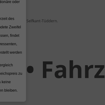
e
ionäre oder
Konditionen.
rzeit des
 oder vor Ort in Selfkant-Tüddern.
ndete Zweifel
ssen, findet
ressenten,
stellt werden
ahrzeug-
ergleich
leichspreis zu
s keine
en bleiben.