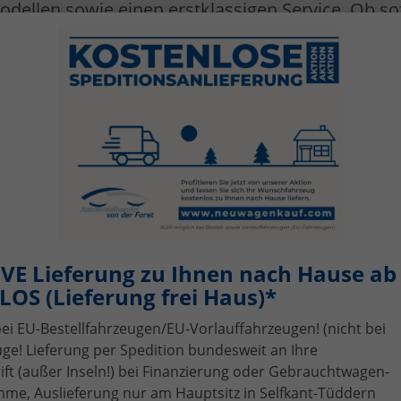
odellen sowie einen erstklassigen Service. Ob so
*
llungen – wir liefern
Ihr neues Auto direkt nac
: Günstig, sicher, zuverlässig
Verfügbarkeit, Art
Kraftstoffart
alles ausgewählt
alles ausgewählt
VE Lieferung zu Ihnen nach Hause ab 
OS (Lieferung frei Haus)*
bei EU-Bestellfahrzeugen/EU-Vorlauffahrzeugen! (nicht bei
ge! Lieferung per Spedition bundesweit an Ihre
t (außer Inseln!) bei Finanzierung oder Gebrauchtwagen-
me, Auslieferung nur am Hauptsitz in Selfkant-Tüddern