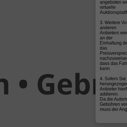
angeboten we
virtuelle
Auktionsplatt
3. Weitere Vo
anderen
Anbieters wen
an der
Einhaltung de
das
Preisverspre
nachzuweise
dass das Fahr
ebraucht
kann
4. Sofern Si
herangezoge
Anbieter hier
addieren.
Da die Autom
Gebühren ver
muss der Ange