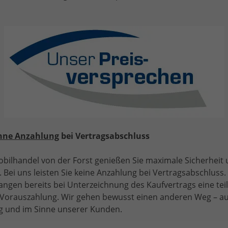
Skoda
Fabia
n!
i, Fahrzeugexposé drucken
gebot drucken
Wir rufen Sie an!
PDF-Datei, F
Angebo
"Selection" (1) LIEFERUNG KOSTENLOS! ANGEBOT FÜR
MENSCHEN MIT BEHINDERUNG AB 50%! LIEFERUNG
KOSTENLOS! 1.0 MPI 80PS, LED-Scheinwerfer, M-
Lederlenkrad, Nebelscheinwerfer, Parksensoren hinten,
Sitzheizung, Tempomat, Klimaanlage, Infotainment 8",
Fußmatten, 4fach elektr. Fensterheber
hne Anzahlung
bei Vertragsabschluss
bilhandel von der Forst genießen Sie maximale Sicherheit
 Bei uns leisten Sie keine Anzahlung bei Vertragsabschluss. 
angen bereits bei Unterzeichnung des Kaufvertrags eine tei
e Vorauszahlung. Wir gehen bewusst einen anderen Weg – a
 und im Sinne unserer Kunden.