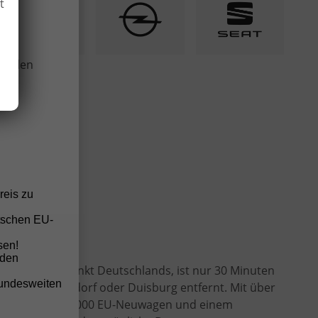
t
wir
onellen
reis zu
tschen EU-
sen!
nden
estlichsten Punkt Deutschlands, ist nur 30 Minuten
bundesweiten
 Köln, Düsseldorf oder Duisburg entfernt. Mit über
kauf von über 2.000 EU-Neuwagen und einem