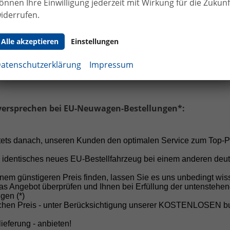
önnen Ihre Einwilligung jederzeit mit Wirkung für die Zukunf
 Haltung:
Von Anzahlungen vor Vertragsabschluss raten 
iderrufen.
h ab!
Alle akzeptieren
Einstellungen
cheiden Sie sich für Sicherheit, Fairness und einen professi
 ersten Gespräch bis zur Fahrzeugübergabe.
atenschutzerklärung
Impressum
versprechen bei EU-Neuwagen-Bestellungen*:
stets danach, unseren Kunden den optimalen Service zum Top-P
 identisches neues EU-Bestellfahrzeug bei einem anderen deu
nem günstigeren Preis finden, lassen Sie es uns unbedingt wis
as Angebot überprüfen und Ihnen bei Erfüllung der untenstehe
Unser Autohaus in Selfkant-Tüddern, dem w
gen (*)
schen Preis - unter Berücksichtigung unserer KOSTENLOSEN 
von Aachen und weniger als eine Stunde von
20 Jahren Erfahrung, einem jährlichen Ver
ieferung - anbieten!