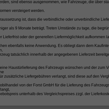
Attraktive Finanzierungsangebot
rden, sind ebenso ausgenommen, wie Fahrzeuge, die über stat
Individuelle Finanzierung zu günstigen 
formen versteigert werden.
Kompetente Beratung
raussetzung ist, dass die verbindliche oder unverbindliche Liefe
Persönlicher Service per Telefon, E-Mail
iger als 9 Monate beträgt. Treten Umstände zu tage, die begrü
r Lieferfrist oder der generellen Liefermöglichkeit aufkommen la
chen ebenfalls keine Anwendung. Es obliegt dann dem Kaufinte
n,
zeug tatsächlich innerhalb der angegebenen Lieferzeit bereitge
wagen • F
e eine Haustürlieferung des Fahrzeugs wünschen und der zum V
ne
für zusätzliche Liefergebühren verlangt, sind diese auf den Verg
obilhandel von der Forst GmbH für die Lieferung des Fahrzeug
langt,
botspreis unterhalb des Vergleichspreises zzgl. der Lieferkost