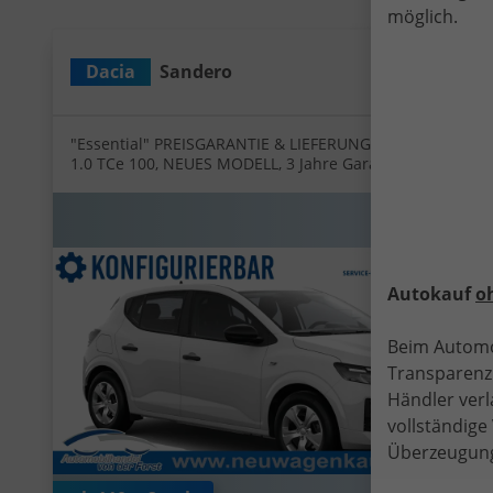
möglich.
Dacia
Sandero
Wir rufen Sie a
PDF-Date
An
"Essential" PREISGARANTIE & LIEFERUNG KOSTENLOS!
1.0 TCe 100, NEUES MODELL, 3 Jahre Garantie,
Parksensoren hinten, Tempomat, Multimedia-System
Media Control, Regen-/Licht-Sensor, Zentralverriegelung
mit Fernbedienung, Elektr. Fensterheber vorne,
Fahrersitz höhenverstellbar
Autokauf
o
Beim Automo
Transparenz.
Händler verl
vollständig
Überzeugung