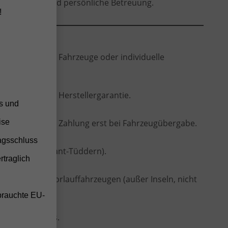
verlässigkeit und persönliche Betreuung.
!
odellen
istig lieferbare Fahrzeuge oder individuelle
en
 vollständiger Herstellergarantie.
ss und
ise
hne Anzahlung, Zahlung erst bei Fahrzeugübergabe.
agsschluss
ten (frei Selfkant-Tüddern).
rtraglich
 Bestell- oder Vorlauffahrzeugen (außer Inseln, nicht
brauchte EU-
twagens
ellen Fahrzeugs.