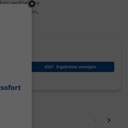
fort verfügbare
h Bremerhaven
.
6557
Ergebnisse anzeigen
sofort
Zurück
Weiter