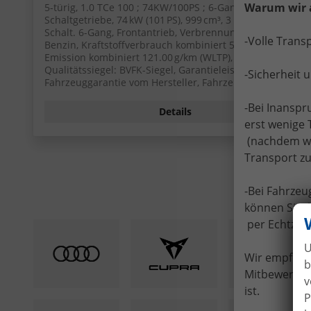
Warum wir 
5-türig, 1.0 TCe 100 ; 74KW/100PS ; 6-Gang-
Schaltgetriebe, 74 kW (101 PS), 999 cm³, 3 Zylinder,
Schalt. 6-Gang, Frontantrieb, Verbrennungsmotor (ICE),
-Volle Trans
Benzin, Kraftstoffverbrauch kombiniert 5,3 (WLTP), CO₂-
Emission kombiniert 121.00 g/km (WLTP), CO₂-Klasse D,
Qualitätssiegel: BVFK-Siegel, Garantieleistung:
-Sicherheit 
Fahrzeuggarantie vom Hersteller, Fahrzeugnr.: 52279
-Bei Inansp
Details
erst wenige 
(nachdem wir
Transport zu
-Bei Fahrze
können Sie I
per Echtzei
U
Wir empfehle
b
Mitbewerber 
v
ist.
P