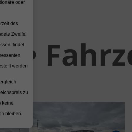
ionäre oder
rzeit des
ndete Zweifel
ahrzeug-
ssen, findet
ressenten,
stellt werden
ergleich
leichspreis zu
s keine
en bleiben.