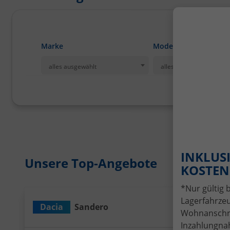
Marke
Modell
alles ausgewählt
alles ausgewählt
INKLUSI
Unsere Top-Angebote
KOSTENL
*Nur gültig 
Lagerfahrzeu
Dacia
Sandero
Wir rufen Sie a
PDF-Date
An
Wohnanschrif
Inzahlungnah