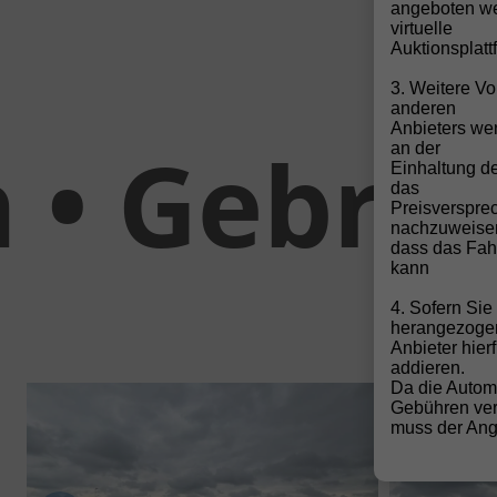
angeboten we
virtuelle
Auktionsplatt
3. Weitere Vo
anderen
Anbieters wen
ebrauchtw
an der
Einhaltung de
das
Preisverspre
nachzuweise
dass das Fahr
kann
4. Sofern Si
herangezoge
Anbieter hier
addieren.
Da die Autom
Gebühren ver
muss der Ange