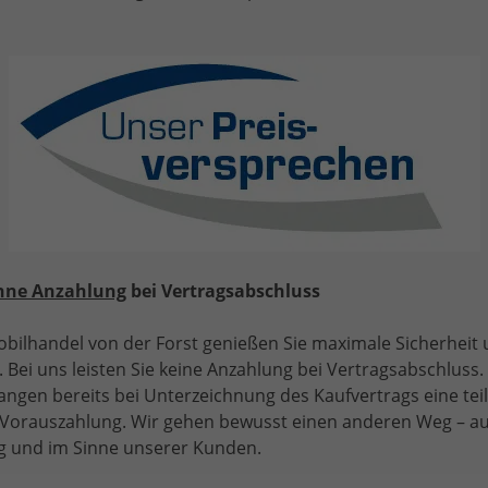
"Selection" (1) LIEFERUNG KOSTENLOS! ANGEBOT FÜR
MENSCHEN MIT BEHINDERUNG AB 50%! LIEFERUNG
KOSTENLOS! 1.0 MPI 80PS, LED-Scheinwerfer, M-
Lederlenkrad, Nebelscheinwerfer, Parksensoren hinten,
Sitzheizung, Tempomat, Klimaanlage, Infotainment 8",
Fußmatten, 4fach elektr. Fensterheber
hne Anzahlung
bei Vertragsabschluss
bilhandel von der Forst genießen Sie maximale Sicherheit
 Bei uns leisten Sie keine Anzahlung bei Vertragsabschluss. 
ab 119,– € mtl.
angen bereits bei Unterzeichnung des Kaufvertrags eine tei
e Vorauszahlung. Wir gehen bewusst einen anderen Weg – a
15.325,– €
UVL
: 3,5 - 5 Monate
 und im Sinne unserer Kunden.
incl. 19% MwSt.