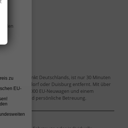
t
wir
onellen
estlichsten Punkt Deutschlands, ist nur 30 Minuten
reis zu
 Köln, Düsseldorf oder Duisburg entfernt. Mit über
tschen EU-
kauf von über 2.000 EU-Neuwagen und einem
verlässigkeit und persönliche Betreuung.
sen!
nden
bundesweiten
odellen