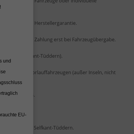
istig lieferbare Fahrzeuge oder individuelle
!
en
 vollständiger Herstellergarantie.
hne Anzahlung, Zahlung erst bei Fahrzeugübergabe.
ten (frei Selfkant-Tüddern).
ss und
ise
 Bestell- oder Vorlauffahrzeugen (außer Inseln, nicht
agsschluss
twagens
rtraglich
ellen Fahrzeugs.
e
Konditionen.
brauchte EU-
 oder vor Ort in Selfkant-Tüddern.