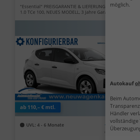
möglich.
"Essential" PREISGARANTIE & LIEFERUNG KOSTENLOS!
1.0 TCe 100, NEUES MODELL, 3 Jahre Garantie,
Parksensoren hinten, Tempomat, Multimedia-System
Media Control, Regen-/Licht-Sensor, Zentralverriegelung
mit Fernbedienung, Elektr. Fensterheber vorne,
Fahrersitz höhenverstellbar
Autokauf
o
Beim Automo
Transparenz.
ab 110,– € mtl.
Händler verl
vollständig
14.205,– €
UVL
: 4 - 6 Monate
Überzeugung
incl. 19% MwSt.