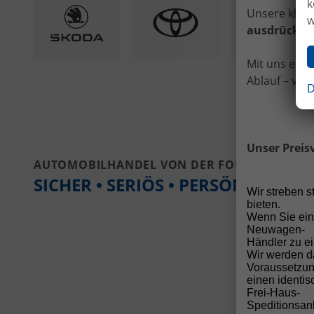
k
Unsere klare
w
ausdrücklic
Mit uns ents
Ablauf – vom
D
Unser Preis
AUTOMOBILHANDEL VON DER FORST
SICHER • SERIÖS • PERSÖNLICH
Wir streben 
bieten.
Wenn Sie ein
Neuwagen-
Händler zu ei
Wir werden d
Voraussetzun
einen identi
Frei-Haus-
Speditionsanl