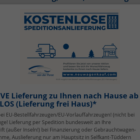
Verfügbarkeit, Art
Kraftstoffart
alles ausgewählt
alles ausgewählt
VE Lieferung zu Ihnen nach Hause ab 
OS (Lieferung frei Haus)*
bei EU-Bestellfahrzeugen/EU-Vorlauffahrzeugen! (nicht bei
ge! Lieferung per Spedition bundesweit an Ihre
Skoda
Fabia
n!
i, Fahrzeugexposé drucken
gebot drucken
Wir rufen Sie an!
PDF-Datei, F
Angebo
t (außer Inseln!) bei Finanzierung oder Gebrauchtwagen-
me, Auslieferung nur am Hauptsitz in Selfkant-Tüddern