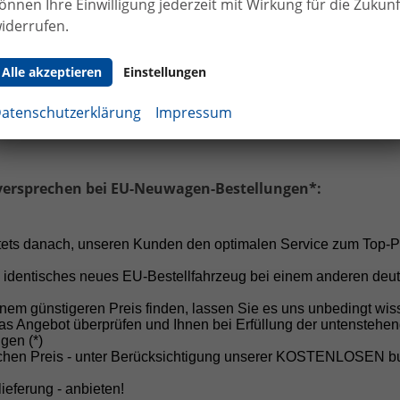
önnen Ihre Einwilligung jederzeit mit Wirkung für die Zukunf
 Haltung:
Von Anzahlungen vor Vertragsabschluss raten 
iderrufen.
h ab!
Alle akzeptieren
Einstellungen
cheiden Sie sich für Sicherheit, Fairness und einen professi
 ersten Gespräch bis zur Fahrzeugübergabe.
atenschutzerklärung
Impressum
versprechen bei EU-Neuwagen-Bestellungen*:
Unser Autohaus in Selfkant-Tüddern, dem w
stets danach, unseren Kunden den optimalen Service zum Top-P
von Aachen und weniger als eine Stunde von
 identisches neues EU-Bestellfahrzeug bei einem anderen deu
20 Jahren Erfahrung, einem jährlichen Ver
Rundum-Service stehen wir für Qualität, Zu
nem günstigeren Preis finden, lassen Sie es uns unbedingt wis
as Angebot überprüfen und Ihnen bei Erfüllung der untenstehe
gen (*)
schen Preis - unter Berücksichtigung unserer KOSTENLOSEN 
Große Auswahl an Marken und M
ieferung - anbieten!