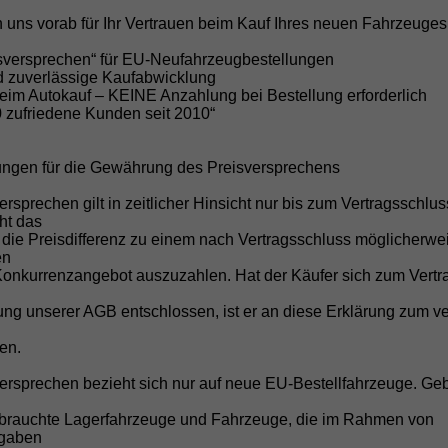
Sofort verfügbare Lagerfahrzeuge, kurzfr
Wunschbestellungen.
 uns vorab für Ihr Vertrauen beim Kauf Ihres neuen Fahrzeuges
Direktimporteur von EU-Neuwag
isversprechen“ für EU-Neufahrzeugbestellungen
Bis zu 45% Rabatt gegenüber der UVP mit
nd zuverlässige Kaufabwicklung
beim Autokauf – KEINE Anzahlung bei Bestellung erforderlich
Kauf nach deutschem Recht
0 zufriedene Kunden seit 2010“
Transparente und sichere Abwicklung o
Keine versteckten Kosten
ungen für die Gewährung des Preisversprechens
Überführungskosten sind im Preis enthal
ersprechen gilt in zeitlicher Hinsicht nur bis zum Vertragsschlu
Kostenlose Anlieferung
cht das
 die Preisdifferenz zu einem nach Vertragsschluss möglicherwe
Ihr Fahrzeug direkt vor Ihre Haustür bei
en
für KIA Sportage/Stonic).*
Konkurrenzangebot auszuzahlen. Hat der Käufer sich zum Vertr
Inzahlungnahme Ihres Gebrauch
g unserer AGB entschlossen, ist er an diese Erklärung zum ve
Schnelle und faire Bewertung Ihres aktu
Attraktive Finanzierungsangebot
en.
Individuelle Finanzierung zu günstigen 
versprechen bezieht sich nur auf neue EU-Bestellfahrzeuge. Ge
Kompetente Beratung
brauchte Lagerfahrzeuge und Fahrzeuge, die im Rahmen von
Persönlicher Service per Telefon, E-Mail
fgaben