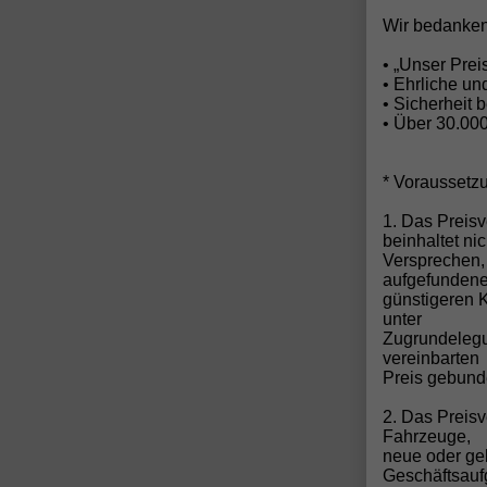
Wir bedanken
• „Unser Pre
• Ehrliche u
• Sicherheit 
• Über 30.00
* Voraussetz
1. Das Preisv
beinhaltet ni
Versprechen,
aufgefunden
günstigeren 
unter
Zugrundelegun
vereinbarten
Preis gebund
2. Das Preis
Fahrzeuge,
neue oder ge
Geschäftsau