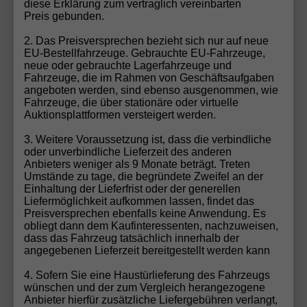
diese Erklärung zum vertraglich vereinbarten
Sie. Egal ob spezifische Ausstattung, Farbe oder
Preis gebunden.
Modell – wir machen Ihren Autotraum wahr!
2. Das Preisversprechen bezieht sich nur auf neue
Fahrzeug konfigurieren
EU-Bestellfahrzeuge. Gebrauchte EU-Fahrzeuge,
neue oder gebrauchte Lagerfahrzeuge und
Fahrzeuge, die im Rahmen von Geschäftsaufgaben
angeboten werden, sind ebenso ausgenommen, wie
Fahrzeuge, die über stationäre oder virtuelle
Gebrauchtwagen-Inzahlungnahme
Auktionsplattformen versteigert werden.
Möchten Sie Ihren aktuellen Wagen in Zahlung
3. Weitere Voraussetzung ist, dass die verbindliche
geben? Bei uns ist das ganz einfach! Füllen Sie unser
oder unverbindliche Lieferzeit des anderen
Gebrauchtwagen-Formular aus, und unser Team
Anbieters weniger als 9 Monate beträgt. Treten
Umstände zu tage, die begründete Zweifel an der
erstellt Ihnen schnell und unkompliziert ein faires
Einhaltung der Lieferfrist oder der generellen
Angebot für Ihr Fahrzeug. Wir übernehmen die
Liefermöglichkeit aufkommen lassen, findet das
Bewertung und Abwicklung, damit Sie sich voll und
Preisversprechen ebenfalls keine Anwendung. Es
obliegt dann dem Kaufinteressenten, nachzuweisen,
ganz auf Ihr neues EU-Fahrzeug freuen können.
dass das Fahrzeug tatsächlich innerhalb der
Sparen Sie Zeit und profitieren Sie von unserem
angegebenen Lieferzeit bereitgestellt werden kann
Rundum-Service!
4. Sofern Sie eine Haustürlieferung des Fahrzeugs
Zum Gebrauchtwagen-Formular
wünschen und der zum Vergleich herangezogene
Anbieter hierfür zusätzliche Liefergebühren verlangt,