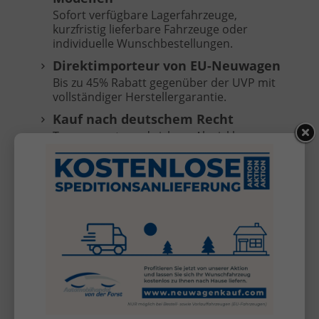
Sofort verfügbare Lagerfahrzeuge,
kurzfristig lieferbare Fahrzeuge oder
individuelle Wunschbestellungen.
Direktimporteur von EU-Neuwagen
Bis zu 45% Rabatt gegenüber der UVP mit
vollständiger Herstellergarantie.
Kauf nach deutschem Recht
Transparente und sichere Abwicklung
ohne Anzahlung, Zahlung erst bei
Fahrzeugübergabe.
Keine versteckten Kosten
Überführungskosten sind im Preis
enthalten (frei Selfkant-Tüddern).
Kostenlose Anlieferung
Ihr Fahrzeug direkt vor Ihre Haustür bei
Bestell- oder Vorlauffahrzeugen (außer
Inseln, nicht für KIA Sportage/Stonic).*
Inzahlungnahme Ihres