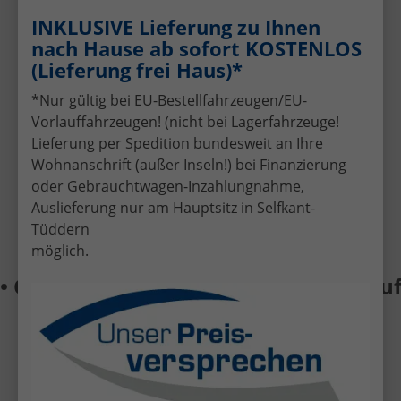
Gebrauchtwagens
INKLUSIVE Lieferung zu Ihnen
Schnelle und faire Bewertung Ihres
nach Hause ab sofort KOSTENLOS
aktuellen Fahrzeugs.
(Lieferung frei Haus)*
Attraktive Finanzierungsangebote
Individuelle Finanzierung zu günstigen
*Nur gültig bei EU-Bestellfahrzeugen/EU-
Konditionen.
Vorlauffahrzeugen! (nicht bei Lagerfahrzeuge!
Lieferung per Spedition bundesweit an Ihre
Kompetente Beratung
Wohnanschrift (außer Inseln!) bei Finanzierung
Persönlicher Service per Telefon, E-Mail
oder vor Ort in Selfkant-Tüddern.
oder Gebrauchtwagen-Inzahlungnahme,
Auslieferung nur am Hauptsitz in Selfkant-
Tüddern
möglich.
ebrauchtwagen • Fahrzeug-Ankauf • F