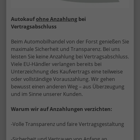
Autokauf
ohne Anzahlung
bei
Vertragsabschluss
Beim Automobilhandel von der Forst genießen Sie
maximale Sicherheit und Transparenz. Bei uns
leisten Sie keine Anzahlung bei Vertragsabschluss.
Viele EU-Händler verlangen bereits bei
Unterzeichnung des Kaufvertrags eine teilweise
oder vollständige Vorauszahlung. Wir gehen
bewusst einen anderen Weg – aus Überzeugung
und im Sinne unserer Kunden.
Sicher, seriös und persönlich – EU-
Warum wir auf Anzahlungen verzichten:
Neuwagen mit Top-Service in
Hattingen
-Volle Transparenz und faire Vertragsgestaltung
Mit über 30 Jahren Erfahrung im EU-
-Sicherheit und Vertrauen von Anfang an