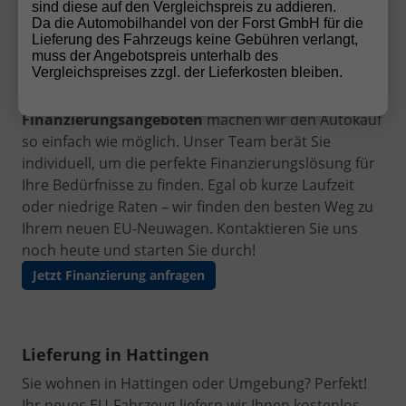
sind diese auf den Vergleichspreis zu addieren.
Da die Automobilhandel von der Forst GmbH für die
Lieferung des Fahrzeugs keine Gebühren verlangt,
Finanzierung leicht gemacht
muss der Angebotspreis unterhalb des
Vergleichspreises zzgl. der Lieferkosten bleiben.
Ihr Traumauto ist nur einen Schritt entfernt! Mit
unseren flexiblen und
günstigen
Finanzierungsangeboten
machen wir den Autokauf
so einfach wie möglich. Unser Team berät Sie
individuell, um die perfekte Finanzierungslösung für
Ihre Bedürfnisse zu finden. Egal ob kurze Laufzeit
oder niedrige Raten – wir finden den besten Weg zu
Ihrem neuen EU-Neuwagen. Kontaktieren Sie uns
noch heute und starten Sie durch!
Jetzt Finanzierung anfragen
Lieferung in Hattingen
Sie wohnen in Hattingen oder Umgebung? Perfekt!
Ihr neues EU-Fahrzeug liefern wir Ihnen kostenlos