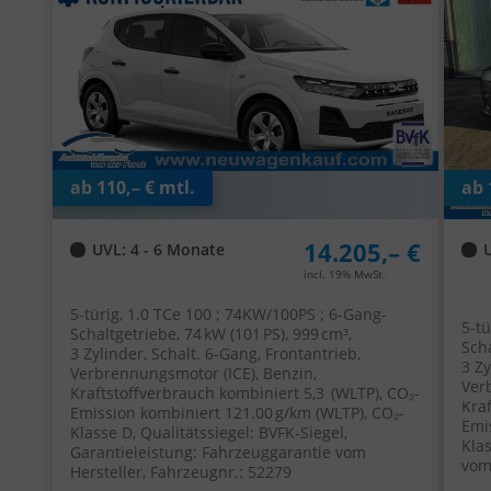
Fen
ab 110,– € mtl.
ab 
14.205,– €
UVL
: 4 - 6 Monate
incl. 19% MwSt.
5-türig, 1.0 TCe 100 ; 74KW/100PS ; 6-Gang-
5-tü
Schaltgetriebe, 74 kW (101 PS), 999 cm³,
Scha
3 Zylinder, Schalt. 6-Gang, Frontantrieb,
3 Zy
Verbrennungsmotor (ICE), Benzin,
Ver
Kraftstoffverbrauch kombiniert 5,3 (WLTP), CO₂-
Kra
Emission kombiniert 121.00 g/km (WLTP), CO₂-
Emi
Klasse D, Qualitätssiegel: BVFK-Siegel,
Kla
Garantieleistung: Fahrzeuggarantie vom
vom
Hersteller, Fahrzeugnr.: 52279