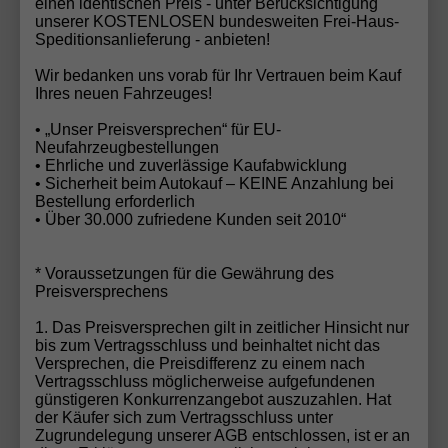
einen identischen Preis - unter Berücksichtigung
entscheidende Erfolgsfaktoren im Automobilhandel
unserer KOSTENLOSEN bundesweiten Frei-Haus-
Speditionsanlieferung - anbieten!
sind. In einer Branche, die oft vom Preisdruck
geprägt ist, setzt die Automobilhandel von der Forst
Wir bedanken uns vorab für Ihr Vertrauen beim Kauf
GmbH auf langfristige Kundenbeziehungen, ehrliche
Ihres neuen Fahrzeuges!
Beratung und nachvollziehbare Angebote – und wird
• „Unser Preisversprechen“ für EU-
dafür nun mit dem Deutschen Fairness-Preis 2025
Neufahrzeugbestellungen
belohnt.
• Ehrliche und zuverlässige Kaufabwicklung
• Sicherheit beim Autokauf – KEINE Anzahlung bei
Bestellung erforderlich
• Über 30.000 zufriedene Kunden seit 2010“
Ihr Wunschauto noch nicht gefunden?
* Voraussetzungen für die Gewährung des
Preisversprechens
Haben Sie Ihr Traumfahrzeug noch nicht entdeckt?
Kein Problem! Mit unserem
EU-Neuwagen
1. Das Preisversprechen gilt in zeitlicher Hinsicht nur
bis zum Vertragsschluss und beinhaltet nicht das
Konfigurator
können Sie Ihr Wunschauto in
Versprechen, die Preisdifferenz zu einem nach
wenigen Schritten individuell zusammenstellen –
Vertragsschluss möglicherweise aufgefundenen
genau nach Ihren Vorstellungen. Alternativ senden
günstigeren Konkurrenzangebot auszuzahlen. Hat
der Käufer sich zum Vertragsschluss unter
Sie uns Ihre
Fahrzeuganfrage
, und unser
Zugrundelegung unserer AGB entschlossen, ist er an
erfahrenes Team findet das perfekte Fahrzeug für