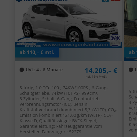
Fen
ab 110,– € mtl.
ab 
14.205,– €
UVL
: 4 - 6 Monate
incl. 19% MwSt.
5-türig, 1.0 TCe 100 ; 74KW/100PS ; 6-Gang-
5-tü
Schaltgetriebe, 74 kW (101 PS), 999 cm³,
Scha
3 Zylinder, Schalt. 6-Gang, Frontantrieb,
3 Zy
Verbrennungsmotor (ICE), Benzin,
Ver
Kraftstoffverbrauch kombiniert 5,3 (WLTP), CO₂-
Kra
Emission kombiniert 121.00 g/km (WLTP), CO₂-
Emi
Klasse D, Qualitätssiegel: BVFK-Siegel,
Kla
Garantieleistung: Fahrzeuggarantie vom
vom
Hersteller, Fahrzeugnr.: 52279