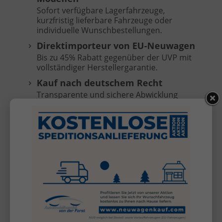
Sofort verfügbare Lagerfahrzeuge,
kurzfristig lieferbare Fahrzeuge oder
individuelle Wunschbestellungen.
Direktimporteur von EU-Neuwagen
Bis zu 45% Rabatt gegenüber der UVP mit
vollständiger Herstellergarantie.
Kauf nach deutschem Recht
Transparente und sichere Abwicklung
ohne Anzahlung, Zahlung erst bei
Fahrzeugübergabe.
Keine versteckten Kosten
Überführungskosten sind im Preis
enthalten (frei Selfkant-Tüddern).
Kostenlose Anlieferung
Ihr Fahrzeug direkt vor Ihre Haustür bei
Bestell- oder Vorlauffahrzeugen (außer
Inseln, nicht für KIA Sportage/Stonic).*
Inzahlungnahme Ihres