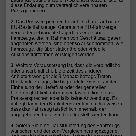
diese Erklärung zum vertraglich vereinbarten
Sie. Egal ob spezifische Ausstattung, Farbe oder
Preis gebunden.
Modell – wir machen Ihren Autotraum wahr!
2. Das Preisversprechen bezieht sich nur auf neue
Fahrzeug konfigurieren
EU-Bestellfahrzeuge. Gebrauchte EU-Fahrzeuge,
neue oder gebrauchte Lagerfahrzeuge und
Fahrzeuge, die im Rahmen von Geschäftsaufgaben
angeboten werden, sind ebenso ausgenommen, wie
Gebrauchtwagen-Inzahlungnahme
Fahrzeuge, die über stationäre oder virtuelle
Auktionsplattformen versteigert werden.
Möchten Sie Ihren aktuellen Wagen in Zahlung
geben? Bei uns ist das ganz einfach! Füllen Sie unser
3. Weitere Voraussetzung ist, dass die verbindliche
oder unverbindliche Lieferzeit des anderen
Gebrauchtwagen-Formular aus, und unser Team
Anbieters weniger als 9 Monate beträgt. Treten
erstellt Ihnen schnell und unkompliziert ein faires
Umstände zu tage, die begründete Zweifel an der
Angebot für Ihr Fahrzeug. Wir übernehmen die
Einhaltung der Lieferfrist oder der generellen
Liefermöglichkeit aufkommen lassen, findet das
Bewertung und Abwicklung, damit Sie sich voll und
Preisversprechen ebenfalls keine Anwendung. Es
ganz auf Ihr neues EU-Fahrzeug freuen können.
obliegt dann dem Kaufinteressenten, nachzuweisen,
Sparen Sie Zeit und profitieren Sie von unserem
dass das Fahrzeug tatsächlich innerhalb der
angegebenen Lieferzeit bereitgestellt werden kann
Rundum-Service!
Zum Gebrauchtwagen-Formular
4. Sofern Sie eine Haustürlieferung des Fahrzeugs
wünschen und der zum Vergleich herangezogene