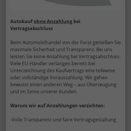
Autokauf
ohne Anzahlung
bei
Vertragsabschluss
Beim Automobilhandel von der Forst genießen Sie
maximale Sicherheit und Transparenz. Bei uns
leisten Sie keine Anzahlung bei Vertragsabschluss.
Viele EU-Händler verlangen bereits bei
Unterzeichnung des Kaufvertrags eine teilweise
oder vollständige Vorauszahlung. Wir gehen
bewusst einen anderen Weg – aus Überzeugung
und im Sinne unserer Kunden.
Sicher, seriös und persönlich – EU-
Warum wir auf Anzahlungen verzichten:
Neuwagen mit Top-Service in
Eltville am Rhein
-Volle Transparenz und faire Vertragsgestaltung
Mit über 30 Jahren Erfahrung im EU-