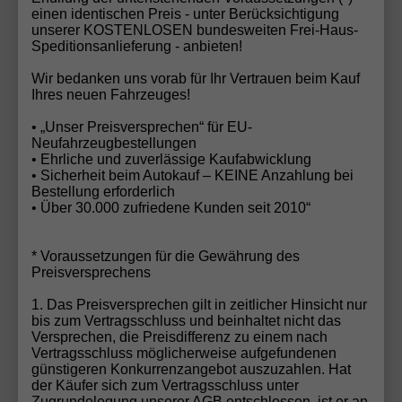
einen identischen Preis - unter Berücksichtigung
entscheidende Erfolgsfaktoren im Automobilhandel
unserer KOSTENLOSEN bundesweiten Frei-Haus-
sind. In einer Branche, die oft vom Preisdruck
Speditionsanlieferung - anbieten!
geprägt ist, setzt die Automobilhandel von der Forst
Wir bedanken uns vorab für Ihr Vertrauen beim Kauf
GmbH auf langfristige Kundenbeziehungen, ehrliche
Ihres neuen Fahrzeuges!
Beratung und nachvollziehbare Angebote – und wird
dafür nun mit dem Deutschen Fairness-Preis 2025
• „Unser Preisversprechen“ für EU-
Neufahrzeugbestellungen
belohnt.
• Ehrliche und zuverlässige Kaufabwicklung
• Sicherheit beim Autokauf – KEINE Anzahlung bei
Bestellung erforderlich
• Über 30.000 zufriedene Kunden seit 2010“
Ihr Wunschauto noch nicht gefunden?
* Voraussetzungen für die Gewährung des
Haben Sie Ihr Traumfahrzeug noch nicht entdeckt?
Preisversprechens
Kein Problem! Mit unserem
EU-Neuwagen
1. Das Preisversprechen gilt in zeitlicher Hinsicht nur
Konfigurator
können Sie Ihr Wunschauto in
bis zum Vertragsschluss und beinhaltet nicht das
wenigen Schritten individuell zusammenstellen –
Versprechen, die Preisdifferenz zu einem nach
Vertragsschluss möglicherweise aufgefundenen
genau nach Ihren Vorstellungen. Alternativ senden
günstigeren Konkurrenzangebot auszuzahlen. Hat
Sie uns Ihre
Fahrzeuganfrage
, und unser
der Käufer sich zum Vertragsschluss unter
erfahrenes Team findet das perfekte Fahrzeug für
Zugrundelegung unserer AGB entschlossen, ist er an