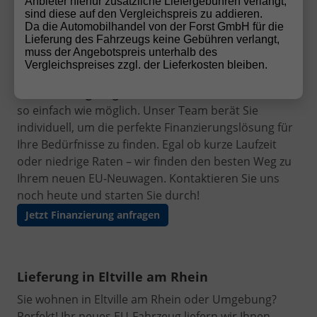
Anbieter hierfür zusätzliche Liefergebühren verlangt,
sind diese auf den Vergleichspreis zu addieren.
Da die Automobilhandel von der Forst GmbH für die
Finanzierung leicht gemacht
Lieferung des Fahrzeugs keine Gebühren verlangt,
muss der Angebotspreis unterhalb des
Ihr Traumauto ist nur einen Schritt entfernt! Mit
Vergleichspreises zzgl. der Lieferkosten bleiben.
unseren flexiblen und
günstigen
Finanzierungsangeboten
machen wir den Autokauf
so einfach wie möglich. Unser Team berät Sie
individuell, um die perfekte Finanzierungslösung für
Ihre Bedürfnisse zu finden. Egal ob kurze Laufzeit
oder niedrige Raten – wir finden den besten Weg zu
Ihrem neuen EU-Neuwagen. Kontaktieren Sie uns
noch heute und starten Sie durch!
Jetzt Finanzierung anfragen
Lieferung in Eltville am Rhein
Sie wohnen in Eltville am Rhein oder Umgebung?
Perfekt! Ihr neues EU-Fahrzeug liefern wir Ihnen