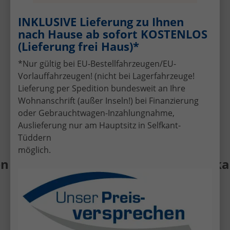
Gebrauchtwagens
Schnelle und faire Bewertung Ihres
INKLUSIVE Lieferung zu Ihnen
aktuellen Fahrzeugs.
nach Hause ab sofort KOSTENLOS
Attraktive Finanzierungsangebote
(Lieferung frei Haus)*
Individuelle Finanzierung zu günstigen
*Nur gültig bei EU-Bestellfahrzeugen/EU-
Konditionen.
Vorlauffahrzeugen! (nicht bei Lagerfahrzeuge!
Kompetente Beratung
Lieferung per Spedition bundesweit an Ihre
Persönlicher Service per Telefon, E-Mail
Wohnanschrift (außer Inseln!) bei Finanzierung
oder vor Ort in Selfkant-Tüddern.
oder Gebrauchtwagen-Inzahlungnahme,
Auslieferung nur am Hauptsitz in Selfkant-
Tüddern
möglich.
 Gebrauchtwagen • Fahrzeug-Ankauf •