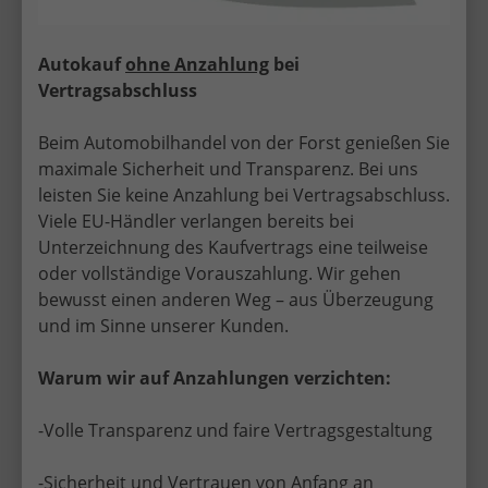
Autokauf
ohne Anzahlung
bei
Vertragsabschluss
Beim Automobilhandel von der Forst genießen Sie
maximale Sicherheit und Transparenz. Bei uns
leisten Sie keine Anzahlung bei Vertragsabschluss.
Viele EU-Händler verlangen bereits bei
Unterzeichnung des Kaufvertrags eine teilweise
oder vollständige Vorauszahlung. Wir gehen
bewusst einen anderen Weg – aus Überzeugung
und im Sinne unserer Kunden.
Sicher, seriös und persönlich – EU-
Warum wir auf Anzahlungen verzichten:
Neuwagen mit Top-Service in Bad
Kissingen
-Volle Transparenz und faire Vertragsgestaltung
Mit über 30 Jahren Erfahrung im EU-
Neuwagenhandel bietet Automobilhandel von der
-Sicherheit und Vertrauen von Anfang an