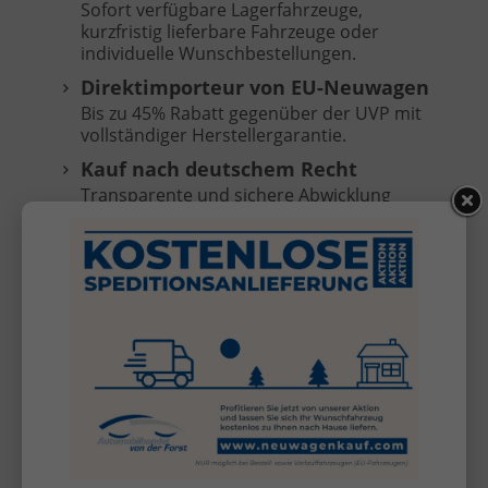
Sofort verfügbare Lagerfahrzeuge,
kurzfristig lieferbare Fahrzeuge oder
individuelle Wunschbestellungen.
Direktimporteur von EU-Neuwagen
Bis zu 45% Rabatt gegenüber der UVP mit
vollständiger Herstellergarantie.
Kauf nach deutschem Recht
Transparente und sichere Abwicklung
ohne Anzahlung, Zahlung erst bei
Fahrzeugübergabe.
Keine versteckten Kosten
Überführungskosten sind im Preis
enthalten (frei Selfkant-Tüddern).
Kostenlose Anlieferung
Ihr Fahrzeug direkt vor Ihre Haustür bei
Bestell- oder Vorlauffahrzeugen (außer
Inseln, nicht für KIA Sportage/Stonic).*
Inzahlungnahme Ihres
Gebrauchtwagens