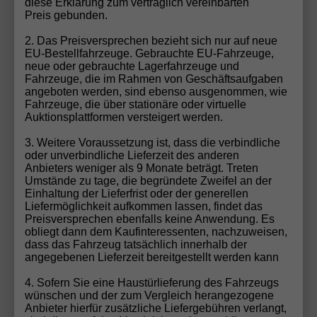
diese Erklärung zum vertraglich vereinbarten
Sie. Egal ob spezifische Ausstattung, Farbe oder
Preis gebunden.
Modell – wir machen Ihren Autotraum wahr!
2. Das Preisversprechen bezieht sich nur auf neue
Fahrzeug konfigurieren
EU-Bestellfahrzeuge. Gebrauchte EU-Fahrzeuge,
neue oder gebrauchte Lagerfahrzeuge und
Fahrzeuge, die im Rahmen von Geschäftsaufgaben
angeboten werden, sind ebenso ausgenommen, wie
Gebrauchtwagen-Inzahlungnahme
Fahrzeuge, die über stationäre oder virtuelle
Auktionsplattformen versteigert werden.
Möchten Sie Ihren aktuellen Wagen in Zahlung
3. Weitere Voraussetzung ist, dass die verbindliche
geben? Bei uns ist das ganz einfach! Füllen Sie unser
oder unverbindliche Lieferzeit des anderen
Gebrauchtwagen-Formular aus, und unser Team
Anbieters weniger als 9 Monate beträgt. Treten
erstellt Ihnen schnell und unkompliziert ein faires
Umstände zu tage, die begründete Zweifel an der
Einhaltung der Lieferfrist oder der generellen
Angebot für Ihr Fahrzeug. Wir übernehmen die
Liefermöglichkeit aufkommen lassen, findet das
Bewertung und Abwicklung, damit Sie sich voll und
Preisversprechen ebenfalls keine Anwendung. Es
ganz auf Ihr neues EU-Fahrzeug freuen können.
obliegt dann dem Kaufinteressenten, nachzuweisen,
dass das Fahrzeug tatsächlich innerhalb der
Sparen Sie Zeit und profitieren Sie von unserem
angegebenen Lieferzeit bereitgestellt werden kann
Rundum-Service!
Zum Gebrauchtwagen-Formular
4. Sofern Sie eine Haustürlieferung des Fahrzeugs
wünschen und der zum Vergleich herangezogene
Anbieter hierfür zusätzliche Liefergebühren verlangt,