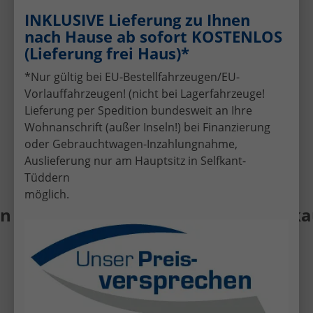
Schnelle und faire Bewertung Ihres
INKLUSIVE Lieferung zu Ihnen
aktuellen Fahrzeugs.
nach Hause ab sofort KOSTENLOS
(Lieferung frei Haus)*
Attraktive Finanzierungsangebote
Individuelle Finanzierung zu günstigen
*Nur gültig bei EU-Bestellfahrzeugen/EU-
Konditionen.
Vorlauffahrzeugen! (nicht bei Lagerfahrzeuge!
Kompetente Beratung
Lieferung per Spedition bundesweit an Ihre
Persönlicher Service per Telefon, E-Mail
Wohnanschrift (außer Inseln!) bei Finanzierung
oder vor Ort in Selfkant-Tüddern.
oder Gebrauchtwagen-Inzahlungnahme,
Auslieferung nur am Hauptsitz in Selfkant-
Tüddern
möglich.
• Gebrauchtwagen • Fahrzeug-Ankauf 