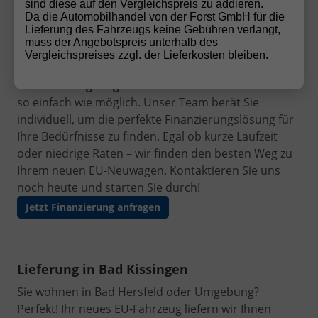
sind diese auf den Vergleichspreis zu addieren.
Da die Automobilhandel von der Forst GmbH für die
Finanzierung leicht gemacht
Lieferung des Fahrzeugs keine Gebühren verlangt,
muss der Angebotspreis unterhalb des
Ihr Traumauto ist nur einen Schritt entfernt! Mit
Vergleichspreises zzgl. der Lieferkosten bleiben.
unseren flexiblen und
günstigen
Finanzierungsangeboten
machen wir den Autokauf
so einfach wie möglich. Unser Team berät Sie
individuell, um die perfekte Finanzierungslösung für
Ihre Bedürfnisse zu finden. Egal ob kurze Laufzeit
oder niedrige Raten – wir finden den besten Weg zu
Ihrem neuen EU-Neuwagen. Kontaktieren Sie uns
noch heute und starten Sie durch!
Jetzt Finanzierung anfragen
Lieferung in Bad Kissingen
Sie wohnen in Bad Hersfeld oder Umgebung?
Perfekt! Ihr neues EU-Fahrzeug liefern wir Ihnen