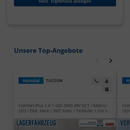
6602
Ergebnisse anzeigen
Unsere Top-Angebote
Zurück
Weiter
Hyundai
TUCSON
H
Wir rufen Sie an!
PDF-Datei, 
Angebot dr
Comfort Plus 1.6 T-GDI 2WD 48V DCT / Matrix-
Com
LED / Elek. Heck / 360° Kam. / Teilleder / Shz vo
LED 
+ hi / Alu 18"
+ hi