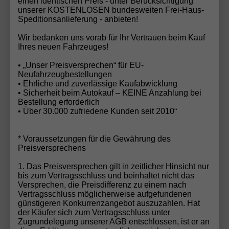
einen identischen Preis - unter Berücksichtigung
entscheidende Erfolgsfaktoren im Automobilhandel
unserer KOSTENLOSEN bundesweiten Frei-Haus-
sind. In einer Branche, die oft vom Preisdruck
Speditionsanlieferung - anbieten!
geprägt ist, setzt die Automobilhandel von der Forst
Wir bedanken uns vorab für Ihr Vertrauen beim Kauf
GmbH auf langfristige Kundenbeziehungen, ehrliche
Ihres neuen Fahrzeuges!
Beratung und nachvollziehbare Angebote – und wird
• „Unser Preisversprechen“ für EU-
dafür nun mit dem Deutschen Fairness-Preis 2025
Neufahrzeugbestellungen
belohnt.
• Ehrliche und zuverlässige Kaufabwicklung
• Sicherheit beim Autokauf – KEINE Anzahlung bei
Bestellung erforderlich
• Über 30.000 zufriedene Kunden seit 2010“
Ihr Wunschauto noch nicht gefunden?
* Voraussetzungen für die Gewährung des
Haben Sie Ihr Traumfahrzeug noch nicht entdeckt?
Preisversprechens
Kein Problem! Mit unserem
EU-Neuwagen
1. Das Preisversprechen gilt in zeitlicher Hinsicht nur
Konfigurator
können Sie Ihr Wunschauto in
bis zum Vertragsschluss und beinhaltet nicht das
wenigen Schritten individuell zusammenstellen –
Versprechen, die Preisdifferenz zu einem nach
Vertragsschluss möglicherweise aufgefundenen
genau nach Ihren Vorstellungen. Alternativ senden
günstigeren Konkurrenzangebot auszuzahlen. Hat
Sie uns Ihre
Fahrzeuganfrage
, und unser
der Käufer sich zum Vertragsschluss unter
erfahrenes Team findet das perfekte Fahrzeug für
Zugrundelegung unserer AGB entschlossen, ist er an