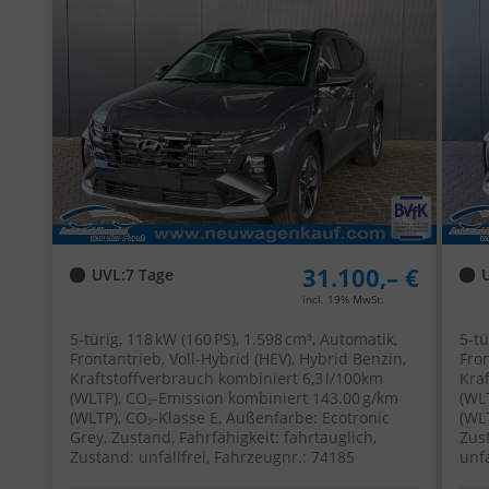
31.100,– €
UVL
:
7 Tage
incl. 19% MwSt.
5-türig, 118 kW (160 PS), 1.598 cm³, Automatik,
5-tü
Frontantrieb, Voll-Hybrid (HEV), Hybrid Benzin,
Fron
Kraftstoffverbrauch kombiniert 6,3 l/100km
Kra
(WLTP), CO₂-Emission kombiniert 143.00 g/km
(WL
(WLTP), CO₂-Klasse E, Außenfarbe: Ecotronic
(WL
Grey, Zustand, Fahrfähigkeit: fahrtauglich,
Zust
Zustand: unfallfrei, Fahrzeugnr.: 74185
unfa