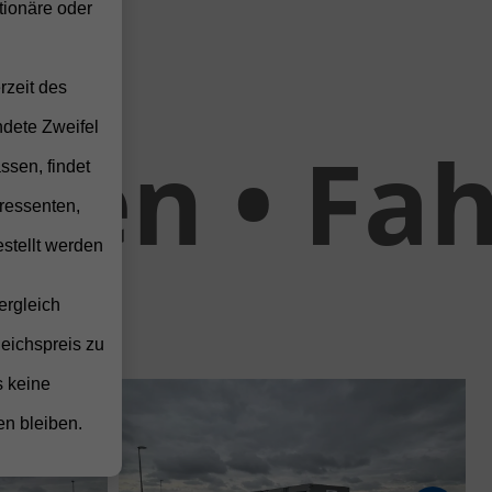
ionäre oder
rzeit des
ndete Zweifel
 Fahrzeu
ssen, findet
ressenten,
stellt werden
ergleich
leichspreis zu
s keine
en bleiben.