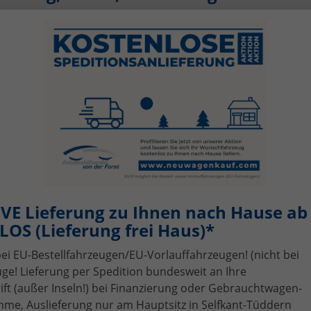
Verfügbarkeit, Art
Kraftstoffart
alles ausgewählt
alles ausgewählt
VE Lieferung zu Ihnen nach Hause ab 
OS (Lieferung frei Haus)*
bei EU-Bestellfahrzeugen/EU-Vorlauffahrzeugen! (nicht bei
ge! Lieferung per Spedition bundesweit an Ihre
Skoda
Fabia
n!
i, Fahrzeugexposé drucken
gebot drucken
Wir rufen Sie an!
PDF-Datei, F
Angebo
t (außer Inseln!) bei Finanzierung oder Gebrauchtwagen-
me, Auslieferung nur am Hauptsitz in Selfkant-Tüddern