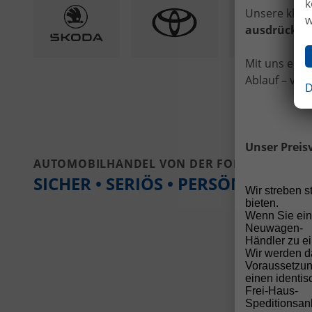
k
Unsere klare
w
ausdrücklic
Mit uns ents
Ablauf – vom
D
Unser Preis
AUTOMOBILHANDEL VON DER FORST
SICHER • SERIÖS • PERSÖNLICH
Wir streben 
bieten.
Wenn Sie ein
Neuwagen-
Händler zu ei
Wir werden d
Voraussetzun
einen identi
Frei-Haus-
Speditionsanl