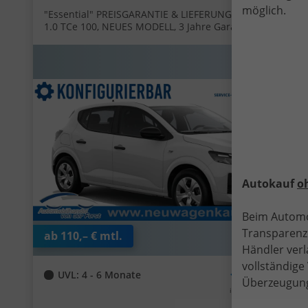
möglich.
"Essential" PREISGARANTIE & LIEFERUNG KOSTENLOS!
1.0 TCe 100, NEUES MODELL, 3 Jahre Garantie,
Parksensoren hinten, Tempomat, Multimedia-System
Media Control, Regen-/Licht-Sensor, Zentralverriegelung
mit Fernbedienung, Elektr. Fensterheber vorne,
Fahrersitz höhenverstellbar
Autokauf
o
Beim Automo
Transparenz.
ab 110,– € mtl.
Händler verl
vollständig
14.205,– €
UVL
: 4 - 6 Monate
Überzeugung
incl. 19% MwSt.