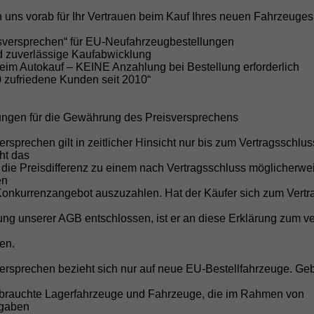
Sofort verfügbare Lagerfahrzeuge, kurzfr
Wunschbestellungen.
 uns vorab für Ihr Vertrauen beim Kauf Ihres neuen Fahrzeuges
Direktimporteur von EU-Neuwag
isversprechen“ für EU-Neufahrzeugbestellungen
Bis zu 45% Rabatt gegenüber der UVP mit
nd zuverlässige Kaufabwicklung
beim Autokauf – KEINE Anzahlung bei Bestellung erforderlich
Kauf nach deutschem Recht
0 zufriedene Kunden seit 2010“
Transparente und sichere Abwicklung o
Keine versteckten Kosten
ungen für die Gewährung des Preisversprechens
Überführungskosten sind im Preis enthal
ersprechen gilt in zeitlicher Hinsicht nur bis zum Vertragsschlu
Kostenlose Anlieferung
cht das
 die Preisdifferenz zu einem nach Vertragsschluss möglicherwe
Ihr Fahrzeug direkt vor Ihre Haustür bei
en
für KIA Sportage/Stonic).*
Konkurrenzangebot auszuzahlen. Hat der Käufer sich zum Vertr
Inzahlungnahme Ihres Gebrauch
g unserer AGB entschlossen, ist er an diese Erklärung zum ve
Schnelle und faire Bewertung Ihres aktu
Attraktive Finanzierungsangebot
en.
Individuelle Finanzierung zu günstigen 
versprechen bezieht sich nur auf neue EU-Bestellfahrzeuge. Ge
Kompetente Beratung
brauchte Lagerfahrzeuge und Fahrzeuge, die im Rahmen von
Persönlicher Service per Telefon, E-Mail
fgaben