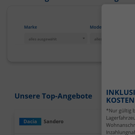
Marke
Modell
alles ausgewählt
alles ausgewählt
INKLUSI
Unsere Top-Angebote
KOSTENL
*Nur gültig 
Lagerfahrzeu
Dacia
Sandero
Wir rufen Sie a
PDF-Date
An
Wohnanschrif
Inzahlungnah