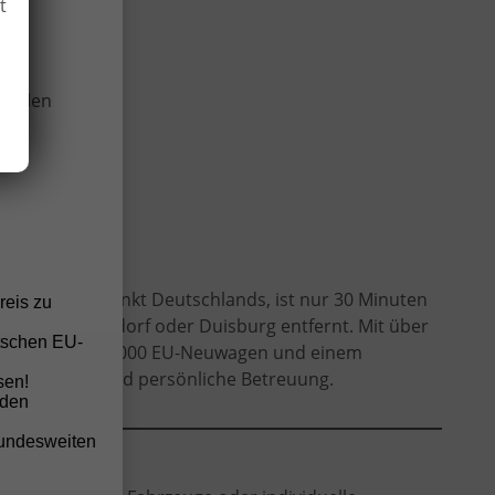
t
wir
onellen
estlichsten Punkt Deutschlands, ist nur 30 Minuten
reis zu
 Köln, Düsseldorf oder Duisburg entfernt. Mit über
tschen EU-
kauf von über 2.000 EU-Neuwagen und einem
verlässigkeit und persönliche Betreuung.
sen!
nden
bundesweiten
odellen