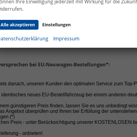
önnen Ihre Einwilligung jederzeit mit Wirkung für die Zukunf
 Haltung:
Von Anzahlungen vor Vertragsabschluss raten 
iderrufen.
h ab!
Alle akzeptieren
Einstellungen
cheiden Sie sich für Sicherheit, Fairness und einen professi
 ersten Gespräch bis zur Fahrzeugübergabe.
atenschutzerklärung
Impressum
versprechen bei EU-Neuwagen-Bestellungen*:
Unser Autohaus in Selfkant-Tüddern, dem w
stets danach, unseren Kunden den optimalen Service zum Top-P
von Aachen und weniger als eine Stunde von
 identisches neues EU-Bestellfahrzeug bei einem anderen deu
20 Jahren Erfahrung, einem jährlichen Ver
Rundum-Service stehen wir für Qualität, Zu
nem günstigeren Preis finden, lassen Sie es uns unbedingt wis
as Angebot überprüfen und Ihnen bei Erfüllung der untenstehe
gen (*)
schen Preis - unter Berücksichtigung unserer KOSTENLOSEN 
Große Auswahl an Marken und M
ieferung - anbieten!