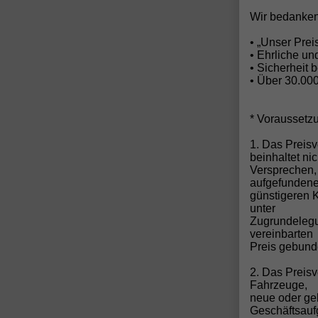
Wir bedanken
• „Unser Pre
• Ehrliche u
• Sicherheit 
• Über 30.00
* Voraussetz
1. Das Preisv
beinhaltet ni
Versprechen,
aufgefunden
günstigeren 
unter
Zugrundelegun
vereinbarten
Preis gebund
2. Das Preis
Fahrzeuge,
neue oder ge
Geschäftsau