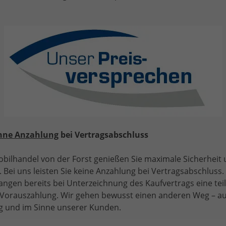
"Selection" (1) LIEFERUNG KOSTENLOS! ANGEBOT FÜR
MENSCHEN MIT BEHINDERUNG AB 50%! LIEFERUNG
KOSTENLOS! 1.0 MPI 80PS, LED-Scheinwerfer, M-
Lederlenkrad, Nebelscheinwerfer, Parksensoren hinten,
Sitzheizung, Tempomat, Klimaanlage, Infotainment 8",
Fußmatten, 4fach elektr. Fensterheber
hne Anzahlung
bei Vertragsabschluss
bilhandel von der Forst genießen Sie maximale Sicherheit
 Bei uns leisten Sie keine Anzahlung bei Vertragsabschluss. 
ab 119,– € mtl.
angen bereits bei Unterzeichnung des Kaufvertrags eine tei
e Vorauszahlung. Wir gehen bewusst einen anderen Weg – a
15.325,– €
UVL
: 3,5 - 5 Monate
 und im Sinne unserer Kunden.
incl. 19% MwSt.