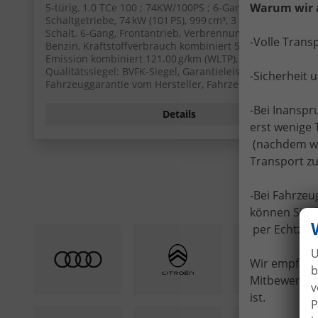
Warum wir 
5-türig, 1.0 TCe 100 ; 74KW/100PS ; 6-Gang-
Schaltgetriebe, 74 kW (101 PS), 999 cm³, 3 Zylinder,
Schalt. 6-Gang, Frontantrieb, Verbrennungsmotor (ICE),
-Volle Trans
Benzin, Kraftstoffverbrauch kombiniert 5,3 (WLTP), CO₂-
Emission kombiniert 121.00 g/km (WLTP), CO₂-Klasse D,
Qualitätssiegel: BVFK-Siegel, Garantieleistung:
-Sicherheit 
Fahrzeuggarantie vom Hersteller, Fahrzeugnr.: 52279
-Bei Inansp
Details
erst wenige 
(nachdem wir
Transport zu
-Bei Fahrze
können Sie I
per Echtzei
U
Wir empfehle
b
Mitbewerber 
v
ist.
P