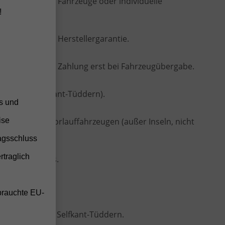
istig lieferbare Fahrzeuge oder individuelle
!
en
 vollständiger Herstellergarantie.
hne Anzahlung, Zahlung erst bei Fahrzeugübergabe.
ten (frei Selfkant-Tüddern).
ss und
ise
 Bestell- oder Vorlauffahrzeugen (außer Inseln, nicht
agsschluss
twagens
rtraglich
ellen Fahrzeugs.
e
Konditionen.
brauchte EU-
 oder vor Ort in Selfkant-Tüddern.