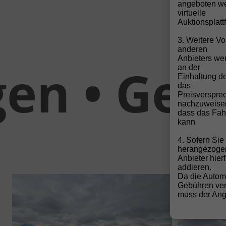
angeboten we
virtuelle
Auktionsplatt
3. Weitere Vo
anderen
Anbieters wen
 Gebrauc
an der
Einhaltung de
das
Preisverspre
nachzuweise
dass das Fahr
kann
4. Sofern Si
herangezoge
Anbieter hier
addieren.
Da die Autom
Gebühren ver
muss der Ange