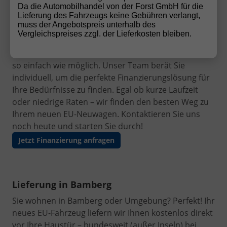
Da die Automobilhandel von der Forst GmbH für die
Finanzierung leicht gemacht
Lieferung des Fahrzeugs keine Gebühren verlangt,
muss der Angebotspreis unterhalb des
Ihr Traumauto ist nur einen Schritt entfernt! Mit
Vergleichspreises zzgl. der Lieferkosten bleiben.
unseren flexiblen und
günstigen
Finanzierungsangeboten
machen wir den Autokauf
so einfach wie möglich. Unser Team berät Sie
individuell, um die perfekte Finanzierungslösung für
Ihre Bedürfnisse zu finden. Egal ob kurze Laufzeit
oder niedrige Raten – wir finden den besten Weg zu
Ihrem neuen EU-Neuwagen. Kontaktieren Sie uns
noch heute und starten Sie durch!
Jetzt Finanzierung anfragen
Lieferung in Bamberg
Sie wohnen in Bamberg oder Umgebung? Perfekt! Ihr
neues EU-Fahrzeug liefern wir Ihnen kostenlos direkt
vor Ihre Haustür – bundesweit (außer Inseln) bei