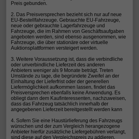
Preis gebunden.
Modell – wir machen Ihren Autotraum wahr!
Fahrzeug konfigurieren
2. Das Preisversprechen bezieht sich nur auf neue
EU-Bestellfahrzeuge. Gebrauchte EU-Fahrzeuge,
neue oder gebrauchte Lagerfahrzeuge und
Fahrzeuge, die im Rahmen von Geschäftsaufgaben
angeboten werden, sind ebenso ausgenommen, wie
Gebrauchtwagen-Inzahlungnahme
Fahrzeuge, die über stationäre oder virtuelle
Auktionsplattformen versteigert werden.
Möchten Sie Ihren aktuellen Wagen in Zahlung
geben? Bei uns ist das ganz einfach! Füllen Sie unser
3. Weitere Voraussetzung ist, dass die verbindliche
oder unverbindliche Lieferzeit des anderen
Gebrauchtwagen-Formular aus, und unser Team
Anbieters weniger als 9 Monate beträgt. Treten
erstellt Ihnen schnell und unkompliziert ein faires
Umstände zu tage, die begründete Zweifel an der
Angebot für Ihr Fahrzeug. Wir übernehmen die
Einhaltung der Lieferfrist oder der generellen
Liefermöglichkeit aufkommen lassen, findet das
Bewertung und Abwicklung, damit Sie sich voll und
Preisversprechen ebenfalls keine Anwendung. Es
ganz auf Ihr neues EU-Fahrzeug freuen können.
obliegt dann dem Kaufinteressenten, nachzuweisen,
Sparen Sie Zeit und profitieren Sie von unserem
dass das Fahrzeug tatsächlich innerhalb der
angegebenen Lieferzeit bereitgestellt werden kann
Rundum-Service!
Zum Gebrauchtwagen-Formular
4. Sofern Sie eine Haustürlieferung des Fahrzeugs
wünschen und der zum Vergleich herangezogene
Anbieter hierfür zusätzliche Liefergebühren verlangt,
sind diese auf den Vergleichspreis zu addieren.