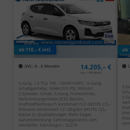
Fen
ab 110,– € mtl.
ab 
14.205,– €
UVL
: 4 - 6 Monate
incl. 19% MwSt.
5-türig, 1.0 TCe 100 ; 74KW/100PS ; 6-Gang-
5-tü
Schaltgetriebe, 74 kW (101 PS), 999 cm³,
Scha
3 Zylinder, Schalt. 6-Gang, Frontantrieb,
3 Zy
Verbrennungsmotor (ICE), Benzin,
Ver
Kraftstoffverbrauch kombiniert 5,3 (WLTP), CO₂-
Kra
Emission kombiniert 121.00 g/km (WLTP), CO₂-
Emi
Klasse D, Qualitätssiegel: BVFK-Siegel,
Kla
Garantieleistung: Fahrzeuggarantie vom
vom
Hersteller, Fahrzeugnr.: 52279