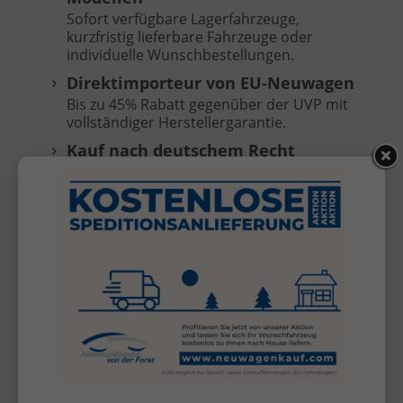
Sofort verfügbare Lagerfahrzeuge,
kurzfristig lieferbare Fahrzeuge oder
individuelle Wunschbestellungen.
Direktimporteur von EU-Neuwagen
Bis zu 45% Rabatt gegenüber der UVP mit
vollständiger Herstellergarantie.
Kauf nach deutschem Recht
Transparente und sichere Abwicklung
ohne Anzahlung, Zahlung erst bei
Fahrzeugübergabe.
Keine versteckten Kosten
Überführungskosten sind im Preis
enthalten (frei Selfkant-Tüddern).
Kostenlose Anlieferung
Ihr Fahrzeug direkt vor Ihre Haustür bei
Bestell- oder Vorlauffahrzeugen (außer
Inseln, nicht für KIA Sportage/Stonic).*
Inzahlungnahme Ihres