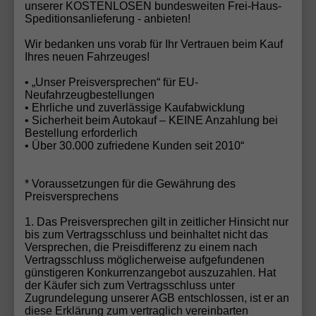
unserer KOSTENLOSEN bundesweiten Frei-Haus-
sind. In einer Branche, die oft vom Preisdruck
Speditionsanlieferung - anbieten!
geprägt ist, setzt die Automobilhandel von der Forst
Wir bedanken uns vorab für Ihr Vertrauen beim Kauf
GmbH auf langfristige Kundenbeziehungen, ehrliche
Ihres neuen Fahrzeuges!
Beratung und nachvollziehbare Angebote – und wird
dafür nun mit dem Deutschen Fairness-Preis 2025
• „Unser Preisversprechen“ für EU-
Neufahrzeugbestellungen
belohnt.
• Ehrliche und zuverlässige Kaufabwicklung
• Sicherheit beim Autokauf – KEINE Anzahlung bei
Bestellung erforderlich
• Über 30.000 zufriedene Kunden seit 2010“
Ihr Wunschauto noch nicht gefunden?
* Voraussetzungen für die Gewährung des
Haben Sie Ihr Traumfahrzeug noch nicht entdeckt?
Preisversprechens
Kein Problem! Mit unserem
EU-Neuwagen
1. Das Preisversprechen gilt in zeitlicher Hinsicht nur
Konfigurator
können Sie Ihr Wunschauto in
bis zum Vertragsschluss und beinhaltet nicht das
wenigen Schritten individuell zusammenstellen –
Versprechen, die Preisdifferenz zu einem nach
genau nach Ihren Vorstellungen. Alternativ senden
Vertragsschluss möglicherweise aufgefundenen
günstigeren Konkurrenzangebot auszuzahlen. Hat
Sie uns Ihre
Fahrzeuganfrage
, und unser
der Käufer sich zum Vertragsschluss unter
erfahrenes Team findet das perfekte Fahrzeug für
Zugrundelegung unserer AGB entschlossen, ist er an
Sie. Egal ob spezifische Ausstattung, Farbe oder
diese Erklärung zum vertraglich vereinbarten