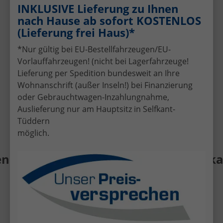
Gebrauchtwagens
INKLUSIVE Lieferung zu Ihnen
Schnelle und faire Bewertung Ihres
nach Hause ab sofort KOSTENLOS
aktuellen Fahrzeugs.
(Lieferung frei Haus)*
Attraktive Finanzierungsangebote
*Nur gültig bei EU-Bestellfahrzeugen/EU-
Individuelle Finanzierung zu günstigen
Vorlauffahrzeugen! (nicht bei Lagerfahrzeuge!
Konditionen.
Lieferung per Spedition bundesweit an Ihre
Kompetente Beratung
Wohnanschrift (außer Inseln!) bei Finanzierung
Persönlicher Service per Telefon, E-Mail
oder Gebrauchtwagen-Inzahlungnahme,
oder vor Ort in Selfkant-Tüddern.
Auslieferung nur am Hauptsitz in Selfkant-
Tüddern
möglich.
 Gebrauchtwagen • Fahrzeug-Ankauf •