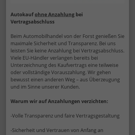
Autokauf
ohne Anzahlung
bei
Vertragsabschluss
Beim Automobilhandel von der Forst genießen Sie
maximale Sicherheit und Transparenz. Bei uns
leisten Sie keine Anzahlung bei Vertragsabschluss.
Viele EU-Händler verlangen bereits bei
Unterzeichnung des Kaufvertrags eine teilweise
oder vollständige Vorauszahlung. Wir gehen
bewusst einen anderen Weg – aus Überzeugung
und im Sinne unserer Kunden.
Sicher, seriös und persönlich – EU-
Warum wir auf Anzahlungen verzichten:
Neuwagen mit Top-Service in
Bamberg
-Volle Transparenz und faire Vertragsgestaltung
Mit über 30 Jahren Erfahrung im EU-
Neuwagenhandel bietet Automobilhandel von der
-Sicherheit und Vertrauen von Anfang an