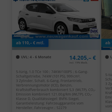
Fen
ab 110,– € mtl.
ab 
14.205,– €
UVL
: 4 - 6 Monate
incl. 19% MwSt.
5-türig, 1.0 TCe 100 ; 74KW/100PS ; 6-Gang-
5-tü
Schaltgetriebe, 74 kW (101 PS), 999 cm³,
Scha
3 Zylinder, Schalt. 6-Gang, Frontantrieb,
3 Zy
Verbrennungsmotor (ICE), Benzin,
Ver
Kraftstoffverbrauch kombiniert 5,3 (WLTP), CO₂-
Kra
Emission kombiniert 121.00 g/km (WLTP), CO₂-
Emi
Klasse D, Qualitätssiegel: BVFK-Siegel,
Kla
Garantieleistung: Fahrzeuggarantie vom
vom
Hersteller, Fahrzeugnr.: 52279