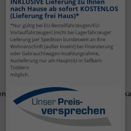
INKLUSIVE Lieferung zu Ihnen
Gebrauchtwagens
nach Hause ab sofort KOSTENLOS
Schnelle und faire Bewertung Ihres
(Lieferung frei Haus)*
aktuellen Fahrzeugs.
Attraktive Finanzierungsangebote
*Nur gültig bei EU-Bestellfahrzeugen/EU-
Individuelle Finanzierung zu günstigen
Vorlauffahrzeugen! (nicht bei Lagerfahrzeuge!
Konditionen.
Lieferung per Spedition bundesweit an Ihre
Wohnanschrift (außer Inseln!) bei Finanzierung
Kompetente Beratung
oder Gebrauchtwagen-Inzahlungnahme,
Persönlicher Service per Telefon, E-Mail
oder vor Ort in Selfkant-Tüddern.
Auslieferung nur am Hauptsitz in Selfkant-
Tüddern
möglich.
 Gebrauchtwagen • Fahrzeug-Ankauf •