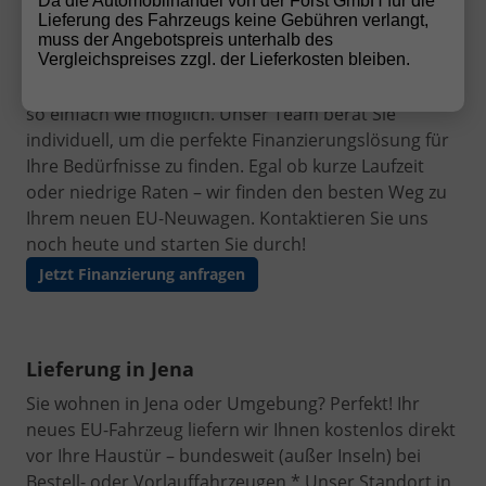
Finanzierung leicht gemacht
Da die Automobilhandel von der Forst GmbH für die
Lieferung des Fahrzeugs keine Gebühren verlangt,
Ihr Traumauto ist nur einen Schritt entfernt! Mit
muss der Angebotspreis unterhalb des
unseren flexiblen und
günstigen
Vergleichspreises zzgl. der Lieferkosten bleiben.
Finanzierungsangeboten
machen wir den Autokauf
so einfach wie möglich. Unser Team berät Sie
individuell, um die perfekte Finanzierungslösung für
Ihre Bedürfnisse zu finden. Egal ob kurze Laufzeit
oder niedrige Raten – wir finden den besten Weg zu
Ihrem neuen EU-Neuwagen. Kontaktieren Sie uns
noch heute und starten Sie durch!
Jetzt Finanzierung anfragen
Lieferung in Jena
Sie wohnen in Jena oder Umgebung? Perfekt! Ihr
neues EU-Fahrzeug liefern wir Ihnen kostenlos direkt
vor Ihre Haustür – bundesweit (außer Inseln) bei
Bestell- oder Vorlauffahrzeugen.* Unser Standort in