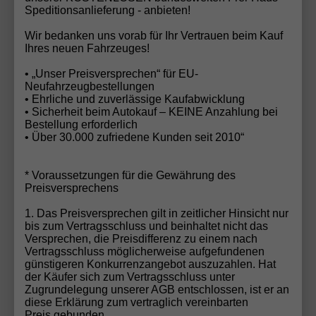
Speditionsanlieferung - anbieten!
geprägt ist, setzt die Automobilhandel von der Forst
GmbH auf langfristige Kundenbeziehungen, ehrliche
Wir bedanken uns vorab für Ihr Vertrauen beim Kauf
Beratung und nachvollziehbare Angebote – und wird
Ihres neuen Fahrzeuges!
dafür nun mit dem Deutschen Fairness-Preis 2025
• „Unser Preisversprechen“ für EU-
belohnt.
Neufahrzeugbestellungen
• Ehrliche und zuverlässige Kaufabwicklung
• Sicherheit beim Autokauf – KEINE Anzahlung bei
Bestellung erforderlich
• Über 30.000 zufriedene Kunden seit 2010“
Ihr Wunschauto noch nicht gefunden?
Haben Sie Ihr Traumfahrzeug noch nicht entdeckt?
* Voraussetzungen für die Gewährung des
Preisversprechens
Kein Problem! Mit unserem
EU-Neuwagen
Konfigurator
können Sie Ihr Wunschauto in
1. Das Preisversprechen gilt in zeitlicher Hinsicht nur
wenigen Schritten individuell zusammenstellen –
bis zum Vertragsschluss und beinhaltet nicht das
Versprechen, die Preisdifferenz zu einem nach
genau nach Ihren Vorstellungen. Alternativ senden
Vertragsschluss möglicherweise aufgefundenen
Sie uns Ihre
Fahrzeuganfrage
, und unser
günstigeren Konkurrenzangebot auszuzahlen. Hat
erfahrenes Team findet das perfekte Fahrzeug für
der Käufer sich zum Vertragsschluss unter
Zugrundelegung unserer AGB entschlossen, ist er an
Sie. Egal ob spezifische Ausstattung, Farbe oder
diese Erklärung zum vertraglich vereinbarten
Modell – wir machen Ihren Autotraum wahr!
Preis gebunden.