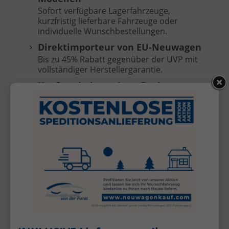
Sofort verfügbare Lagerfahrzeuge,
kurzfristig lieferbare Fahrzeuge oder
individuelle Wunschbestellungen.
Direktimporteur von EU-Neuwagen
Bis zu 45% Rabatt gegenüber der UVP mit
vollständiger Herstellergarantie.
Kauf nach deutschem Recht
Transparente und sichere Abwicklung
ohne Anzahlung, Zahlung erst bei
Fahrzeugübergabe.
Keine versteckten Kosten
Überführungskosten sind im Preis
enthalten (frei Selfkant-Tüddern).
Kostenlose Anlieferung
Ihr Fahrzeug direkt vor Ihre Haustür bei
Bestell- oder Vorlauffahrzeugen (außer
Inseln, nicht für KIA Sportage/Stonic).*
Inzahlungnahme Ihres