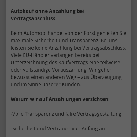
Autokauf
ohne Anzahlung
bei
Vertragsabschluss
Beim Automobilhandel von der Forst genießen Sie
maximale Sicherheit und Transparenz. Bei uns
leisten Sie keine Anzahlung bei Vertragsabschluss.
Viele EU-Händler verlangen bereits bei
Unterzeichnung des Kaufvertrags eine teilweise
oder vollständige Vorauszahlung. Wir gehen
bewusst einen anderen Weg – aus Überzeugung
und im Sinne unserer Kunden.
Sicher, seriös und persönlich – EU-
Warum wir auf Anzahlungen verzichten:
Neuwagen mit Top-Service in Jena
-Volle Transparenz und faire Vertragsgestaltung
Mit über 30 Jahren Erfahrung im EU-
Neuwagenhandel bietet Automobilhandel von der
-Sicherheit und Vertrauen von Anfang an
Forst eine umfangreiche Auswahl an Fahrzeugen