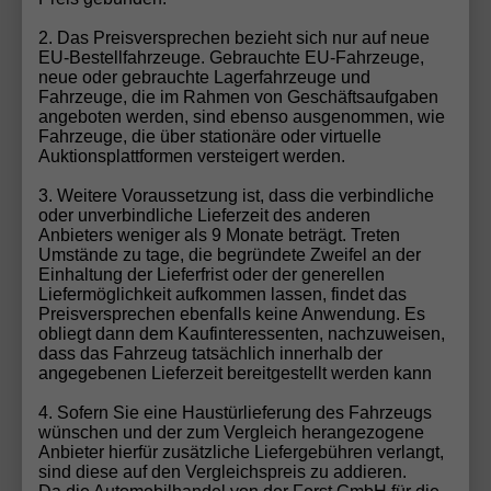
Fahrzeug konfigurieren
2. Das Preisversprechen bezieht sich nur auf neue
EU-Bestellfahrzeuge. Gebrauchte EU-Fahrzeuge,
neue oder gebrauchte Lagerfahrzeuge und
Fahrzeuge, die im Rahmen von Geschäftsaufgaben
Gebrauchtwagen-Inzahlungnahme
angeboten werden, sind ebenso ausgenommen, wie
Fahrzeuge, die über stationäre oder virtuelle
Möchten Sie Ihren aktuellen Wagen in Zahlung
Auktionsplattformen versteigert werden.
geben? Bei uns ist das ganz einfach! Füllen Sie unser
3. Weitere Voraussetzung ist, dass die verbindliche
Gebrauchtwagen-Formular aus, und unser Team
oder unverbindliche Lieferzeit des anderen
erstellt Ihnen schnell und unkompliziert ein faires
Anbieters weniger als 9 Monate beträgt. Treten
Umstände zu tage, die begründete Zweifel an der
Angebot für Ihr Fahrzeug. Wir übernehmen die
Einhaltung der Lieferfrist oder der generellen
Bewertung und Abwicklung, damit Sie sich voll und
Liefermöglichkeit aufkommen lassen, findet das
ganz auf Ihr neues EU-Fahrzeug freuen können.
Preisversprechen ebenfalls keine Anwendung. Es
obliegt dann dem Kaufinteressenten, nachzuweisen,
Sparen Sie Zeit und profitieren Sie von unserem
dass das Fahrzeug tatsächlich innerhalb der
Rundum-Service!
angegebenen Lieferzeit bereitgestellt werden kann
Zum Gebrauchtwagen-Formular
4. Sofern Sie eine Haustürlieferung des Fahrzeugs
wünschen und der zum Vergleich herangezogene
Anbieter hierfür zusätzliche Liefergebühren verlangt,
sind diese auf den Vergleichspreis zu addieren.