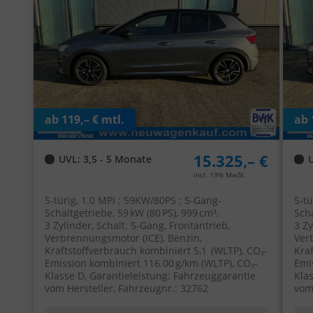
Fensterheber
ab 119,– € mtl.
ab 
15.325,– €
UVL
: 3,5 - 5 Monate
incl. 19% MwSt.
5-türig, 1.0 MPI ; 59KW/80PS ; 5-Gang-
5-tü
Schaltgetriebe, 59 kW (80 PS), 999 cm³,
Scha
3 Zylinder, Schalt. 5-Gang, Frontantrieb,
3 Zy
Verbrennungsmotor (ICE), Benzin,
Ver
Kraftstoffverbrauch kombiniert 5,1 (WLTP), CO₂-
Kra
Emission kombiniert 116.00 g/km (WLTP), CO₂-
Emi
Klasse D, Garantieleistung: Fahrzeuggarantie
Kla
vom Hersteller, Fahrzeugnr.: 32762
vom