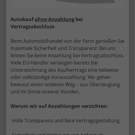
Autokauf
ohne Anzahlung
bei
Vertragsabschluss
Beim Automobilhandel von der Forst genießen Sie
maximale Sicherheit und Transparenz. Bei uns
leisten Sie keine Anzahlung bei Vertragsabschluss.
Viele EU-Händler verlangen bereits bei
Unterzeichnung des Kaufvertrags eine teilweise
oder vollständige Vorauszahlung. Wir gehen
bewusst einen anderen Weg – aus Überzeugung
und im Sinne unserer Kunden.
Sicher, seriös und persönlich – EU-
Neuwagen mit Top-Service in
Warum wir auf Anzahlungen verzichten:
Bernkastel-Kues
-Volle Transparenz und faire Vertragsgestaltung
Mit über 30 Jahren Erfahrung im EU-
Neuwagenhandel bietet Automobilhandel von der