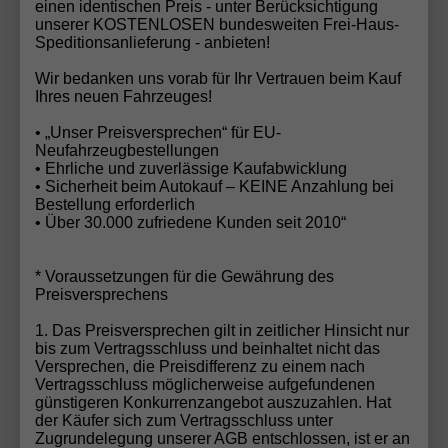
entscheidende Erfolgsfaktoren im Automobilhandel
einen identischen Preis - unter Berücksichtigung
unserer KOSTENLOSEN bundesweiten Frei-Haus-
sind. In einer Branche, die oft vom Preisdruck
Speditionsanlieferung - anbieten!
geprägt ist, setzt die Automobilhandel von der Forst
GmbH auf langfristige Kundenbeziehungen, ehrliche
Wir bedanken uns vorab für Ihr Vertrauen beim Kauf
Ihres neuen Fahrzeuges!
Beratung und nachvollziehbare Angebote – und wird
dafür nun mit dem Deutschen Fairness-Preis 2025
• „Unser Preisversprechen“ für EU-
belohnt.
Neufahrzeugbestellungen
• Ehrliche und zuverlässige Kaufabwicklung
• Sicherheit beim Autokauf – KEINE Anzahlung bei
Bestellung erforderlich
• Über 30.000 zufriedene Kunden seit 2010“
Ihr Wunschauto noch nicht gefunden?
* Voraussetzungen für die Gewährung des
Haben Sie Ihr Traumfahrzeug noch nicht entdeckt?
Preisversprechens
Kein Problem! Mit unserem
EU-Neuwagen
Konfigurator
können Sie Ihr Wunschauto in
1. Das Preisversprechen gilt in zeitlicher Hinsicht nur
bis zum Vertragsschluss und beinhaltet nicht das
wenigen Schritten individuell zusammenstellen –
Versprechen, die Preisdifferenz zu einem nach
genau nach Ihren Vorstellungen. Alternativ senden
Vertragsschluss möglicherweise aufgefundenen
Sie uns Ihre
Fahrzeuganfrage
, und unser
günstigeren Konkurrenzangebot auszuzahlen. Hat
der Käufer sich zum Vertragsschluss unter
erfahrenes Team findet das perfekte Fahrzeug für
Zugrundelegung unserer AGB entschlossen, ist er an