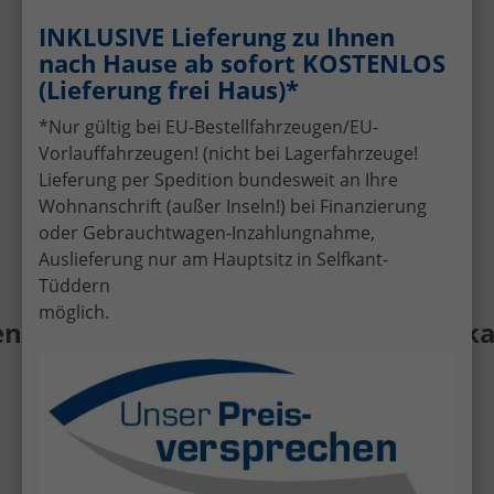
Schnelle und faire Bewertung Ihres
INKLUSIVE Lieferung zu Ihnen
aktuellen Fahrzeugs.
nach Hause ab sofort KOSTENLOS
Attraktive Finanzierungsangebote
(Lieferung frei Haus)*
Individuelle Finanzierung zu günstigen
Konditionen.
*Nur gültig bei EU-Bestellfahrzeugen/EU-
Vorlauffahrzeugen! (nicht bei Lagerfahrzeuge!
Kompetente Beratung
Lieferung per Spedition bundesweit an Ihre
Persönlicher Service per Telefon, E-Mail
Wohnanschrift (außer Inseln!) bei Finanzierung
oder vor Ort in Selfkant-Tüddern.
oder Gebrauchtwagen-Inzahlungnahme,
Auslieferung nur am Hauptsitz in Selfkant-
Tüddern
möglich.
 Gebrauchtwagen • Fahrzeug-Ankauf •