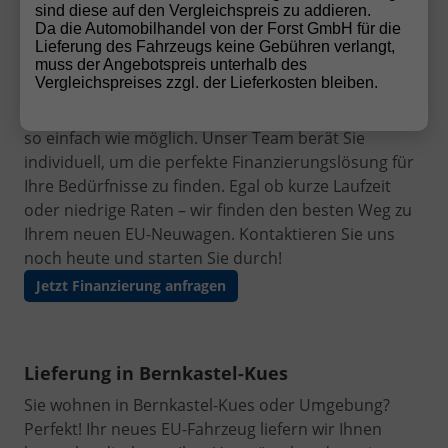
sind diese auf den Vergleichspreis zu addieren.
Da die Automobilhandel von der Forst GmbH für die
Finanzierung leicht gemacht
Lieferung des Fahrzeugs keine Gebühren verlangt,
Ihr Traumauto ist nur einen Schritt entfernt! Mit
muss der Angebotspreis unterhalb des
Vergleichspreises zzgl. der Lieferkosten bleiben.
unseren flexiblen und
günstigen
Finanzierungsangeboten
machen wir den Autokauf
so einfach wie möglich. Unser Team berät Sie
individuell, um die perfekte Finanzierungslösung für
Ihre Bedürfnisse zu finden. Egal ob kurze Laufzeit
oder niedrige Raten – wir finden den besten Weg zu
Ihrem neuen EU-Neuwagen. Kontaktieren Sie uns
noch heute und starten Sie durch!
Jetzt Finanzierung anfragen
Lieferung in Bernkastel-Kues
Sie wohnen in Bernkastel-Kues oder Umgebung?
Perfekt! Ihr neues EU-Fahrzeug liefern wir Ihnen