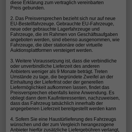
Sie. Egal ob spezifische Ausstattung, Farbe oder
diese Erklärung zum vertraglich vereinbarten
Modell – wir machen Ihren Autotraum wahr!
Preis gebunden.
Fahrzeug konfigurieren
2. Das Preisversprechen bezieht sich nur auf neue
EU-Bestellfahrzeuge. Gebrauchte EU-Fahrzeuge,
neue oder gebrauchte Lagerfahrzeuge und
Fahrzeuge, die im Rahmen von Geschäftsaufgaben
angeboten werden, sind ebenso ausgenommen, wie
Gebrauchtwagen-Inzahlungnahme
Fahrzeuge, die über stationäre oder virtuelle
Auktionsplattformen versteigert werden.
Möchten Sie Ihren aktuellen Wagen in Zahlung
geben? Bei uns ist das ganz einfach! Füllen Sie unser
3. Weitere Voraussetzung ist, dass die verbindliche
Gebrauchtwagen-Formular aus, und unser Team
oder unverbindliche Lieferzeit des anderen
Anbieters weniger als 9 Monate beträgt. Treten
erstellt Ihnen schnell und unkompliziert ein faires
Umstände zu tage, die begründete Zweifel an der
Angebot für Ihr Fahrzeug. Wir übernehmen die
Einhaltung der Lieferfrist oder der generellen
Bewertung und Abwicklung, damit Sie sich voll und
Liefermöglichkeit aufkommen lassen, findet das
Preisversprechen ebenfalls keine Anwendung. Es
ganz auf Ihr neues EU-Fahrzeug freuen können.
obliegt dann dem Kaufinteressenten, nachzuweisen,
Sparen Sie Zeit und profitieren Sie von unserem
dass das Fahrzeug tatsächlich innerhalb der
Rundum-Service!
angegebenen Lieferzeit bereitgestellt werden kann
Zum Gebrauchtwagen-Formular
4. Sofern Sie eine Haustürlieferung des Fahrzeugs
wünschen und der zum Vergleich herangezogene
Anbieter hierfür zusätzliche Liefergebühren verlangt,