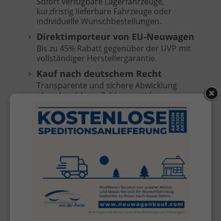
Sofort verfügbare Lagerfahrzeuge,
kurzfristig lieferbare Fahrzeuge oder
individuelle Wunschbestellungen.
Direktimporteur von EU-Neuwagen
Bis zu 45% Rabatt gegenüber der UVP mit
vollständiger Herstellergarantie.
Kauf nach deutschem Recht
Transparente und sichere Abwicklung
ohne Anzahlung, Zahlung erst bei
Fahrzeugübergabe.
Keine versteckten Kosten
Überführungskosten sind im Preis
enthalten (frei Selfkant-Tüddern).
Kostenlose Anlieferung
Ihr Fahrzeug direkt vor Ihre Haustür bei
Bestell- oder Vorlauffahrzeugen (außer
Inseln, nicht für KIA Sportage/Stonic).*
Inzahlungnahme Ihres
Gebrauchtwagens