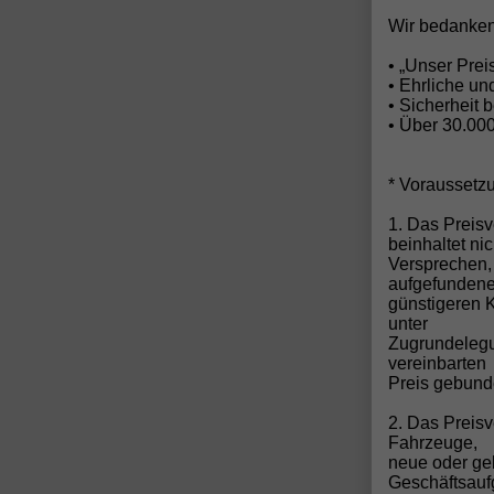
Wir bedanken
• „Unser Pre
• Ehrliche u
• Sicherheit 
• Über 30.00
* Voraussetz
1. Das Preisv
beinhaltet ni
Versprechen,
aufgefunden
günstigeren 
unter
Zugrundelegun
vereinbarten
Preis gebund
2. Das Preis
Fahrzeuge,
neue oder ge
Geschäftsau