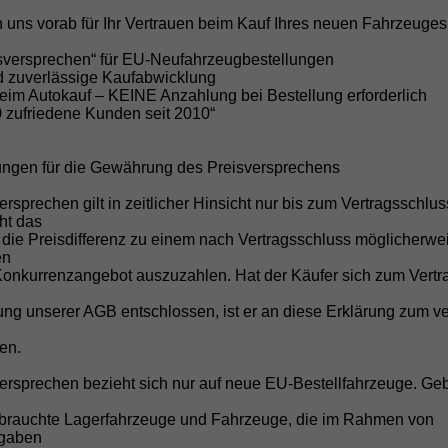
Sofort verfügbare Lagerfahrzeuge, kurzfr
Wunschbestellungen.
 uns vorab für Ihr Vertrauen beim Kauf Ihres neuen Fahrzeuges
Direktimporteur von EU-Neuwag
isversprechen“ für EU-Neufahrzeugbestellungen
Bis zu 45% Rabatt gegenüber der UVP mit
nd zuverlässige Kaufabwicklung
beim Autokauf – KEINE Anzahlung bei Bestellung erforderlich
Kauf nach deutschem Recht
0 zufriedene Kunden seit 2010“
Transparente und sichere Abwicklung o
Keine versteckten Kosten
ungen für die Gewährung des Preisversprechens
Überführungskosten sind im Preis enthal
ersprechen gilt in zeitlicher Hinsicht nur bis zum Vertragsschlu
Kostenlose Anlieferung
cht das
 die Preisdifferenz zu einem nach Vertragsschluss möglicherwe
Ihr Fahrzeug direkt vor Ihre Haustür bei
en
für KIA Sportage/Stonic).*
Konkurrenzangebot auszuzahlen. Hat der Käufer sich zum Vertr
Inzahlungnahme Ihres Gebrauch
g unserer AGB entschlossen, ist er an diese Erklärung zum ve
Schnelle und faire Bewertung Ihres aktu
Attraktive Finanzierungsangebot
en.
Individuelle Finanzierung zu günstigen 
versprechen bezieht sich nur auf neue EU-Bestellfahrzeuge. Ge
Kompetente Beratung
brauchte Lagerfahrzeuge und Fahrzeuge, die im Rahmen von
Persönlicher Service per Telefon, E-Mail
fgaben