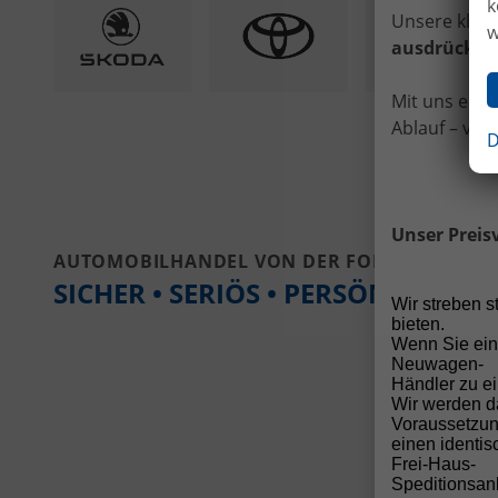
k
Unsere klare
w
ausdrücklic
Mit uns ents
Ablauf – vom
D
Unser Preis
AUTOMOBILHANDEL VON DER FORST
SICHER • SERIÖS • PERSÖNLICH
Wir streben 
bieten.
Wenn Sie ein
Neuwagen-
Händler zu ei
Wir werden d
Voraussetzun
einen identi
Frei-Haus-
Speditionsanl