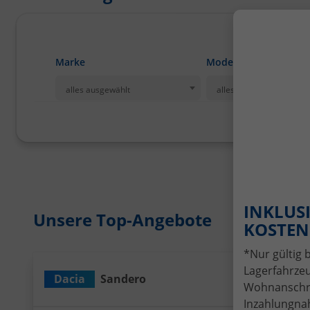
Marke
Modell
alles ausgewählt
alles ausgewählt
INKLUSI
Unsere Top-Angebote
KOSTENL
*Nur gültig 
Lagerfahrzeu
Dacia
Sandero
Wir rufen Sie a
PDF-Date
An
Wohnanschrif
Inzahlungnah