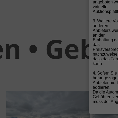
angeboten we
virtuelle
Auktionsplatt
3. Weitere Vo
anderen
Anbieters wen
Gebrauch
an der
Einhaltung de
das
Preisverspre
nachzuweise
dass das Fahr
kann
4. Sofern Si
herangezoge
Anbieter hier
addieren.
Da die Autom
Gebühren ver
muss der Ange