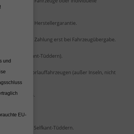
istig lieferbare Fahrzeuge oder individuelle
!
en
 vollständiger Herstellergarantie.
hne Anzahlung, Zahlung erst bei Fahrzeugübergabe.
ten (frei Selfkant-Tüddern).
ss und
ise
 Bestell- oder Vorlauffahrzeugen (außer Inseln, nicht
agsschluss
twagens
rtraglich
ellen Fahrzeugs.
e
Konditionen.
brauchte EU-
 oder vor Ort in Selfkant-Tüddern.