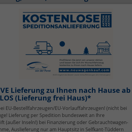
Verfügbarkeit, Art
Kraftstoffart
alles ausgewählt
alles ausgewählt
VE Lieferung zu Ihnen nach Hause ab 
OS (Lieferung frei Haus)*
bei EU-Bestellfahrzeugen/EU-Vorlauffahrzeugen! (nicht bei
ge! Lieferung per Spedition bundesweit an Ihre
Skoda
Fabia
n!
i, Fahrzeugexposé drucken
gebot drucken
Wir rufen Sie an!
PDF-Datei, F
Angebo
t (außer Inseln!) bei Finanzierung oder Gebrauchtwagen-
me, Auslieferung nur am Hauptsitz in Selfkant-Tüddern