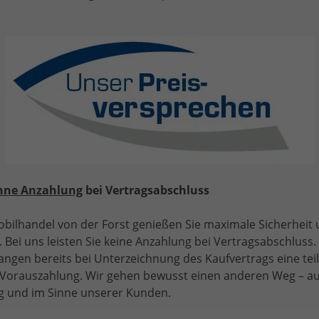
"Selection" (1) LIEFERUNG KOSTENLOS! ANGEBOT FÜR
MENSCHEN MIT BEHINDERUNG AB 50%! LIEFERUNG
KOSTENLOS! 1.0 MPI 80PS, LED-Scheinwerfer, M-
Lederlenkrad, Nebelscheinwerfer, Parksensoren hinten,
Sitzheizung, Tempomat, Klimaanlage, Infotainment 8",
Fußmatten, 4fach elektr. Fensterheber
hne Anzahlung
bei Vertragsabschluss
bilhandel von der Forst genießen Sie maximale Sicherheit
 Bei uns leisten Sie keine Anzahlung bei Vertragsabschluss. 
ab 119,– € mtl.
angen bereits bei Unterzeichnung des Kaufvertrags eine tei
e Vorauszahlung. Wir gehen bewusst einen anderen Weg – a
15.325,– €
UVL
: 3,5 - 5 Monate
 und im Sinne unserer Kunden.
incl. 19% MwSt.