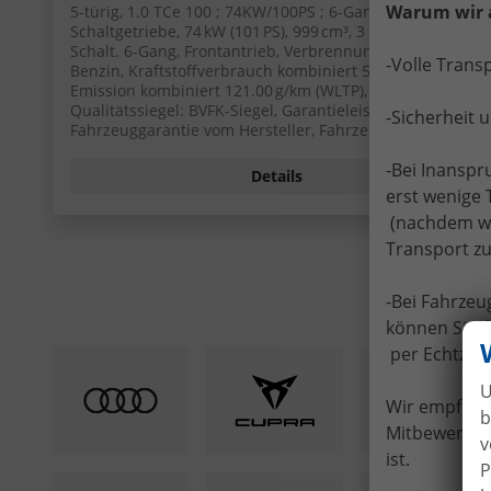
Warum wir 
5-türig, 1.0 TCe 100 ; 74KW/100PS ; 6-Gang-
Schaltgetriebe, 74 kW (101 PS), 999 cm³, 3 Zylinder,
Schalt. 6-Gang, Frontantrieb, Verbrennungsmotor (ICE),
-Volle Trans
Benzin, Kraftstoffverbrauch kombiniert 5,3 (WLTP), CO₂-
Emission kombiniert 121.00 g/km (WLTP), CO₂-Klasse D,
Qualitätssiegel: BVFK-Siegel, Garantieleistung:
-Sicherheit 
Fahrzeuggarantie vom Hersteller, Fahrzeugnr.: 52279
-Bei Inansp
Details
erst wenige 
(nachdem wir
Transport zu
-Bei Fahrze
können Sie I
per Echtzei
U
Wir empfehle
b
Mitbewerber 
v
ist.
P