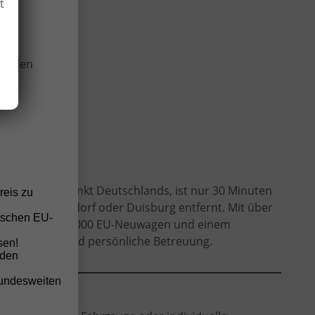
t
wir
onellen
estlichsten Punkt Deutschlands, ist nur 30 Minuten
reis zu
 Köln, Düsseldorf oder Duisburg entfernt. Mit über
tschen EU-
kauf von über 2.000 EU-Neuwagen und einem
verlässigkeit und persönliche Betreuung.
sen!
nden
bundesweiten
odellen