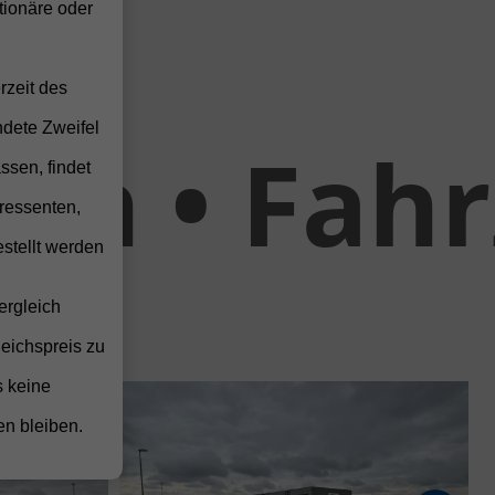
ionäre oder
rzeit des
ndete Zweifel
Fahrzeug
ssen, findet
ressenten,
stellt werden
ergleich
leichspreis zu
s keine
en bleiben.