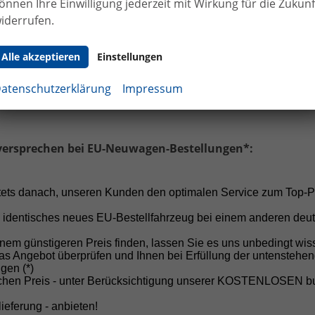
önnen Ihre Einwilligung jederzeit mit Wirkung für die Zukunf
 Haltung:
Von Anzahlungen vor Vertragsabschluss raten 
iderrufen.
h ab!
Alle akzeptieren
Einstellungen
cheiden Sie sich für Sicherheit, Fairness und einen professi
 ersten Gespräch bis zur Fahrzeugübergabe.
atenschutzerklärung
Impressum
versprechen bei EU-Neuwagen-Bestellungen*:
Unser Autohaus in Selfkant-Tüddern, dem w
stets danach, unseren Kunden den optimalen Service zum Top-P
von Aachen und weniger als eine Stunde von
 identisches neues EU-Bestellfahrzeug bei einem anderen deu
20 Jahren Erfahrung, einem jährlichen Ver
Rundum-Service stehen wir für Qualität, Zu
nem günstigeren Preis finden, lassen Sie es uns unbedingt wis
as Angebot überprüfen und Ihnen bei Erfüllung der untenstehe
gen (*)
schen Preis - unter Berücksichtigung unserer KOSTENLOSEN 
Große Auswahl an Marken und M
ieferung - anbieten!