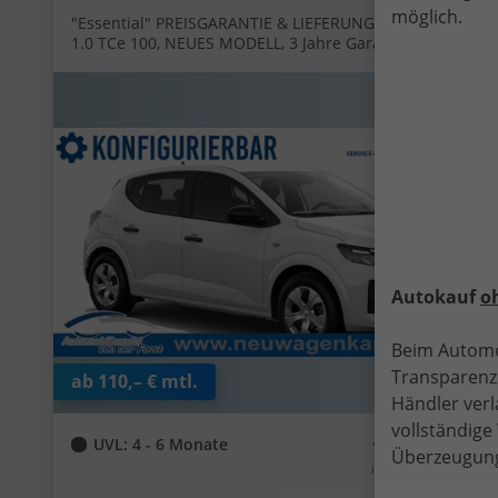
möglich.
"Essential" PREISGARANTIE & LIEFERUNG KOSTENLOS!
1.0 TCe 100, NEUES MODELL, 3 Jahre Garantie,
Parksensoren hinten, Tempomat, Multimedia-System
Media Control, Regen-/Licht-Sensor, Zentralverriegelung
mit Fernbedienung, Elektr. Fensterheber vorne,
Fahrersitz höhenverstellbar
Autokauf
o
Beim Automo
Transparenz.
ab 110,– € mtl.
Händler verl
vollständig
14.205,– €
UVL
: 4 - 6 Monate
Überzeugung
incl. 19% MwSt.